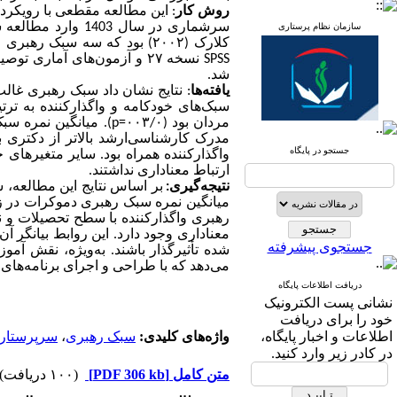
روش کار
سرشماری در سال 3
سازمان نظام پرستاری
کلارک (۲۰۰۲) بود که سه سبک رهبری خودکامه، دموکرات و واگذارکننده را با استفاده از مقیاس لیکرت سنجید. داده‌ها با نرم‌افزار
SPSS
شد.
یافته‌ها
مردان بود (۰۰۳/۰=
p
). میانگین نمره س
مدرک کارشناسی‌ارشد بالاتر از دکتری بود (۰
جستجو در پایگاه
واگذارکننده همراه بود. سایر متغیرها
ارتباط معناداری نداشتند.
نتیجه‌گیری:
بر اساس نتایج این مطالعه،
میانگین نمره سبک رهبری دموکرات در ز
رهبری واگذارکننده با سطح تحصیلات و 
معناداری وجود دارد. این روابط بیانگر 
جستجوی پیشرفته
شده تأثیرگذار باشند
.
به‌ویژه، نقش آموز
می‌دهد که با طراحی و اجرای برنامه‌های
دریافت اطلاعات پایگاه
نشانی پست الکترونیک
خود را برای دریافت
اطلاعات و اخبار پایگاه،
واژه‌های کلیدی:
سبک رهبری
،
سرپرستار
در کادر زیر وارد کنید.
متن کامل
[PDF 306 kb]
(۱۰۰ دریافت)