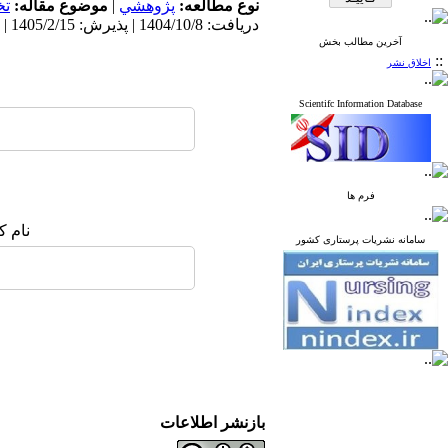
نوع مطالعه:
پژوهشي
|
موضوع مقاله:
ت
دریافت: 1404/10/8 | پذیرش: 1405/2/15 | انتشار: 1404/4/10
آخرین مطالب بخش
::
اخلاق نشر
Scientifc Information Database
فرم ها
نام ک
سامانه نشریات پرستاری کشور
بازنشر اطلاعات