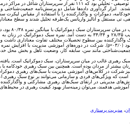
: این مطالعه مقطعی با رویکرد توصیفی - تحلیلی بود که ۱۱۱ نفر از سرپرستار
140 وارد مطالعه شدند. ابزار گردآوری داده‌ها شامل دو پرسش‌نامه جمعیت‌شناخت
: نتایج نشان داد سبک رهب
سبک‌های خودکامه و واگذارکننده به ترتیب ۲۸/۳۵ و ۳۴/۳۴ به دست آمد. نمره سبک دموکرات
بک واگذارکننده بین سطوح تحصیلات مختلف تفاوت معناداری داشت و 
۰۳/=
p
). شرکت در دوره‌های آموزشی مدیریت با افزایش نمره 
ی جمعیت‌شناختی مانند سن، سابقه کار، وضعیت تأهل و بخش محل خد
 سبک رهبری غالب در میان سرپرستاران، سبک دموکراتیک است. یافته‌
نان بیشتر از مردان بوده است. همچنین
بین سبک رهبری خودکامه با
نیز شرکت در کلاس‌های آموزشی مدیریت با سبک‌های رهبری دموکرات و
آن است که ویژگی‌های فردی و سازمانی می‌توانند بر نوع سبک رهبری اع
ش‌های مدیریتی در ارتقای سبک‌های رهبری مشارکتی و واگذارکنند
 آموزشی هدفمند، می‌توان زمینه‌ساز بهبود کیفیت رهبری در محیط‌های
ان
،
مدیریت پرستاری