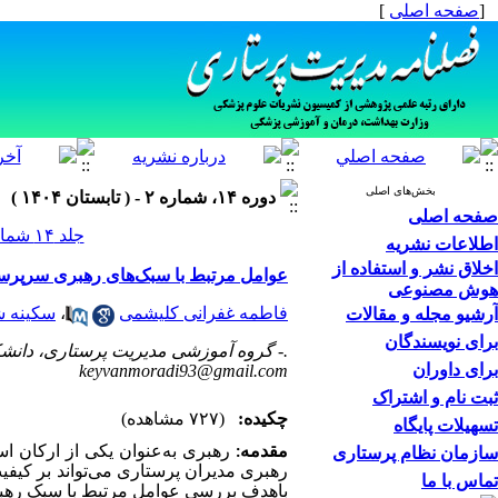
[
صفحه اصلی
]
بخش‌های اصلی
دوره ۱۴، شماره ۲ - ( تابستان ۱۴۰۴ )
صفحه اصلی
جلد ۱۴ شماره ۲ صفحات ۱۰-۱
اطلاعات نشریه
اخلاق نشر و استفاده از
عوامل مرتبط با سبک‌های رهبری سرپرست
هوش مصنوعی
فاطمه غفرانی کلیشمی
،
سکینه ش
آرشیو مجله و مقالات
برای نویسندگان
.- گروه آموزشی مدیریت پرستاری، دانشکده
برای داوران
keyvanmoradi93@gmail.com
ثبت نام و اشتراک
چکیده:
(۷۲۷ مشاهده)
تسهیلات پایگاه
سازمان نظام پرستاری
مقدمه:
رهبری به‌عنوان یکی از ارکان ا
رهبری مدیران پرستاری می‌تواند بر کیفی
تماس با ما
باهدف بررسی عوامل مرتبط با سبک رهبری سرپر