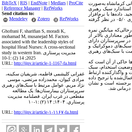
BibTeX
|
RIS
|
EndNote
|
Medlars
|
ProCite
ان شاغل در مراکز درمانی کرمانشاه به‌صورت
|
Reference Manager
|
RefWorks
ی و استاندارد سبک رهبری
Send citation to:
Mendeley
Zotero
RefWorks
نسخه ۲۷ و آزمون‌های آماری توصیفی، تی مستقل و آنالیز واریانس یک‌طرفه تحلیل شدند و سطح معناداری ۰۵/۰ در نظر گرفته
ری غالب در میان سرپرستاران سبک دموکراتیک با میانگین نمره ۸۰/۳۸ بود، درحالی‌که میانگین نمره
Ghofrani F, sharifian S, moradi K,
یک در زنان به طور معناداری بالاتر از
mohamad M, musanejad M. Factors
در سرپرستاران دارای
associated with the leadership styles of
سبک‌های دموکراتیک و
hospital Head Nurses: A cross-sectional
مت با سبک‌های رهبری
study in western Iran. مدیریت پرستاری
2025; 14 (2) :1-10
ها حاکی از آن است که
URL:
http://ijnv.ir/article-1-1167-fa.html
 وضعیت استخدام، سبک
 واگذارکننده ارتباط
غفرانی کلیشمی فاطمه، شریفیان سکینه،
مال‌شده یا ترجیح داده
مرادی کیوان، محمدزاده مرتضی، موسی
ه برجسته است و نشان
نژاد مریم. عوامل مرتبط با سبک‌های رهبری
 درمانی شد.
سرپرستاران بیمارستان‌ها: یک مطالعه
مقطعی در غرب ایران. فصلنامه مديريت
پرستاري. ۱۴۰۴; ۱۴ (۲) :۱-۱۰
URL:
http://ijnv.ir/article-۱-۱۱۶۷-fa.html