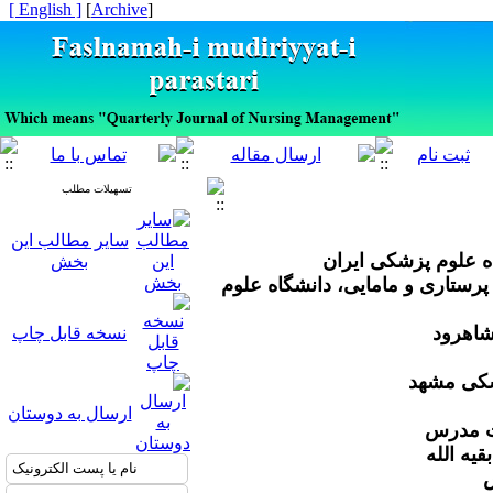
[ English ]
]
Archive
[
تسهیلات مطلب
سایر مطالب این
اه علوم پزشکی ایران
بخش
 پرستاری و مامایی، دانشگاه علوم
شاهرود
نسخه قابل چاپ
زشکی مشهد
ارسال به دوستان
یت مدرس
یه الله
س