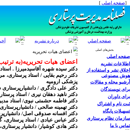
[
صفحه اصلی
]
بخش‌های اصلی
اعضای هیات تحریریه
صفحه اصلی
اعضای هیات تحریریه(به ترتیب
اطلاعات نشریه
دکتر سیده شهره آقاسیدمیرزا . استا
اخلاق نشر و استفاده از
دکتر رحیم بقایی / استاد پرستاری، م
هوش مصنوعی
پزشکی ارومیه
آرشیو مجله و مقالات
دکتر علی دادگری / دانشیارپرستاری 
برای نویسندگان
دکتر ناهید دهقان نیری / استاد پرست
برای داوران
دکتر فاطمه حشمتی نبوی/ استاد مدی
ثبت نام و اشتراک
دکتر تهمینه صالحی / دانشیارپرستاری
تسهیلات پایگاه
دکتر افسانه صدوقی اصل/ دانشیارپر
سازمان نظام پرستاری
دکتر عباس عبادی / استاد پرستاری، 
تماس با ما
دکتر هادی کوشیار/ دانشیار پرستاری