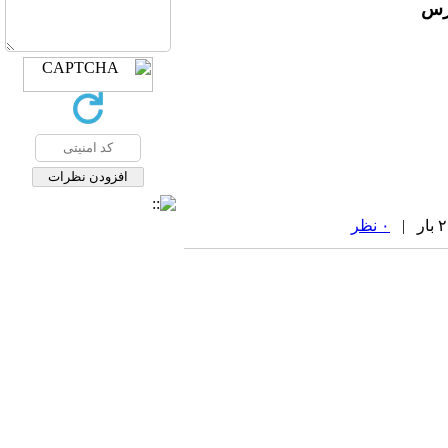
درس
۰ نظر