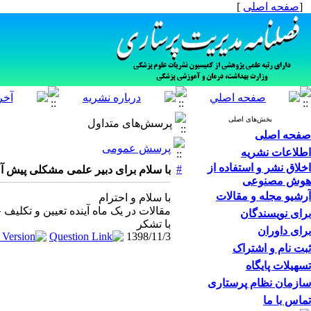
[
صفحه اصلی
]
بخش‌های اصلی
پرسش‌های متداول
صفحه اصلی
پرسش عمومی
اطلاعات نشریه
اخلاق نشر و استفاده از
#
با سلام برای دبیر علمی مشکلی پیش آمده ک
هوش مصنوعی
آرشیو مجله و مقالات
با سلام و احترام
مقالات در یک ماه آینده تعیین و تکلیف 
برای نویسندگان
با تشکر
برای داوران
1398/11/3
ثبت نام و اشتراک
تسهیلات پایگاه
سازمان نظام پرستاری
تماس با ما