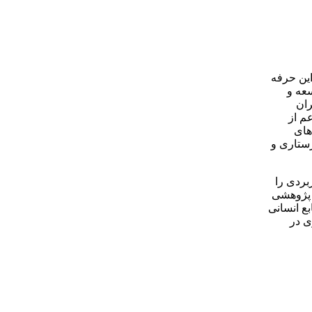
این حرفه
عه و
ران
م از
های
رستاری و
بردی را
- پژوهشی
بع انسانی
ی در