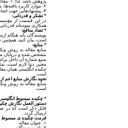
پژوهش باشد. لذا:
۱-
مقاله
۲-
موارد کاربرد یافته‌‌ها
۳-
پیشنهادهایی جهت انجام
* تشکر و قدردانی:
در این قسمت از مؤسسه تأ
همکاری نموده‌اند قدردان
* تضاد منافع:
نویسندگان باید هنگام ارس
است، بیان کنند. همچنین نو
* منابع:
منابع مقاله به روش ونک
مشخص شده‌ و درپایان مقا
منبع شماره آن داخل پرانت
معتبر دنیا لازم است، تم
چکیده انگلیسی همان مقال
است.
نحوه نگارش منابع اعم ازم
منابع مقاله به روش ونکوور
است.
* چکیده مبسوط انگلیسی 
دستور العمل نگارش چکی
قابل ذکر است که در صو
ارسال گردد.
فرمت چکیده ی مبسوط ا
۱.
عنوان مقاله
۲.
نام نویسندگان