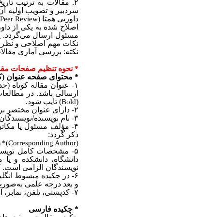
۲.
مقالات به ترتیب تار
سردبیر و تصویب اولیه آ
داوریی همتا (
Peer Review
اصلاح شده‌ به یکی از دا
مسئول ارسال می‌گردد. پس
نکات مهم اصلاحی و نظر د
نکته: بررسی آماری مقال
* نحوه تنظیم صفحات مقا
* محتوای صفحه عنوان
(ک
۱-
عنوان مقاله کوتاه (حد
ارسالی باشد. در مطالعات
(
) تایپ شود.
Bold
۲-
دارای عنوان مختصر بر
۳-
نام نویسنده/نویسندگان
۴-
مؤلف مسئول یا مکاتبه
ذکر گردد:
.
(Corresponding Author)*
۵-
مشخصات کامل نویسنده
دانشگاه، دانشکده و یا
نویسندگان الزامی است. 
۶-
در چکیده مبسوط انگلی
و بعد درجه علمی به‌صور
۷-
کدپستی، تلفن، نمابر،
* چکیده فارسی