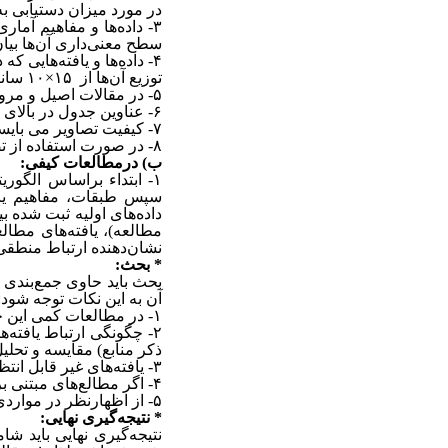
در مورد میزان دستیابی ب
۳-
داده‌ها و مفاهیم آمار
سطح معنی‌داری آن‌ها بیان
۴-
داده‌ها و یافته‌‌هایی ک
توزیع آن‌ها از
۱۵×۱۰
سانتی
۵-
در مقالات اصیل و مرو
۶-
عناوین جدول در بالای آ
۷-
کیفیت تصاویر می بای
۸-
در صورت استفاده از تص
ب) درمطالعات کیفی:
۱-
ابتداء براساس الگوری
سپس طبقات، مفاهیم یا دو
داده‌های اولیه ثبت شده‌ 
مطالعه)، یافته‌‌های مطال
نشان‌دهنده ارتباط منطقی 
* بحث:
بحث باید حاوی جمع‌بندی و 
آن به این نکات توجه شود:
۱-
در مطالعات کمی این جمع
۲-
چگونگی ارتباط یافته‌‌ه
ذکر منابع) مقایسه و تحلی
۳-
یافته‌‌های غیر قابل انت
۴-
اگر مطالع‌های مبتنی بر 
۵-
از اظهارنظر در مواردی 
*
نتیجه‌‌گیری نهایی:
نتیجه‌‌گیری نهایی باید 