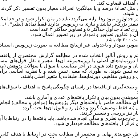
ه اهداف قضاوت کند.
ی مثل تعداد/ درصد و یا میانگین/ انحراف معیار بدون تفسیر ذکر گردند.
 شوند.
ه در جداول و نمودارها ارایه می‌گردد نباید در متن تکرار شود و در حد ام
متر بزرگ‌تر نباشد و نیازی به زیرنویس ندارند فقط نمادها (نظیر*، +...
ری تعداد جداول حداکثر
۵
و تصاویر حداکثر
۳
عدد است.
ن و عناوین تصاویر و نمودار در زیر تصویر اعمال شود.
ست
۳۰۰
باشد.
dpi
ویر، نمودار و یاجدولی غیر ازنتایج مطالعه به صورت زیرنویس، استنا
تم و روش آنالیز انتخاب شده‌ در مطالعه گزارش مختصری از یافته‌‌ه
رنمایه‌‌های اصلی با زیرمجموعه آن‌ها به‌همراه نقل قول‌‌های مس
بیان و توضیح داده شوند. در آخر متناسب با سؤال یا سؤالات پژوهش (معنی
عه تبیین شوند، به طوری که معنی تبیین شده‌ و یا نظریه اساسی برآم
و روشن مفاهیم، دورنمایه‌ها، طبقات یا متغیر اصلی باشند.
نتیجه‌‌گیری از یافته‌‌ها در راستای چگونگی پاسخ به اهداف یا سؤال‌‌ه
‌بندی بدون بیان و تکرار یافته‌‌های عددی و آماری باشد.
ای مطالعه حاضر با یافته‌‌های دیگر ‌پژوهش‌ها (موافق و مخالف) انجام 
ل (نه فقط توصیف) گردد و دلایل رد و قبول آن‌ها بحث گردد.
ظار نیز بررسی و تفسیر گردند.
چارچوب نظری و مدلی انجام شده‌ باشد، باید یافته‌‌ها را در ارتباط با آن
فراتر از یافته‌‌های مطالعه خودداری شود.
شامل جمع‌بندی نهایی و مختصر از مطالب بحث در ارتباط با هدف کلی