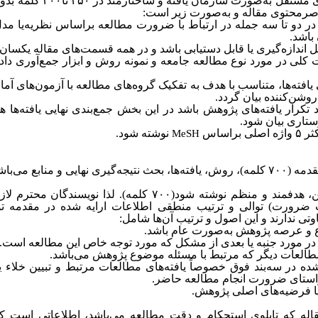
ی مستقل به‌صورت سازمان یافته‌ و ساختارمند در
۲۵۰
تا
۳۰۰
کلمه بدون
ناصرمحتوی مقاله و به‌صورت زیر است:
در دو تا سه جمله در ارتباط با ضرورت مطالعه براساس نظریه‌یا م
باشد.
اندازه‌‌گیری یا قابل دستیابی باشد و در همه قسمت‌‌های مقاله یکسان 
کلی در مورد نوع مطالعه جامعه و نمونه‌ روش و ابزار جمع‌آوری داده‌
یافته‌‌ها، متناسب با هدف به تفکیک گروه‌‌های مطالعه با آزمون‌های آما
ن‌‌کننده‌‌ بیان گردد.
د تکرار یافته‌‌های پژوهش باشد در این بخش جمع‌بندی نهایی یافته‌‌ها هم
رستاری بیان شود.
ثر
۵
واژه اصلی براساس
نوشته شود.
MeSH
یی و منابع می‌باشد.
، هدفمند و منظم نوشته شود(
۷۰۰
کلمه). لذا نویسندگان محترم لا
رورت) توالی و ترتیب منطقی اطلاعات ارایه شده‌ در مقدمه توج
ی ندارند و این اصول و ترتیب آن‌ها شامل:
 و عرصه پژوهش به‌صورت عام باشد.
ر مورد جنبه یا بعدی از مشکل که مورد توجه خاص این مطالعه است.
 مطالعات دیگر که مرتبط با مسئله موضوع پژوهش می‌باشد.
شده‌ در سه‌بند فوق خصوصاً یافته‌‌های مطالعات مرتبط و تبیین خلاء
استای ضرورت انجام مطالعه حاضر.
یا فرضیه‌‌های اصلی پژوهش.
اله که تابلوی استحکام و دقت مطالعه می‌باشد، اطلاعاتی است ک