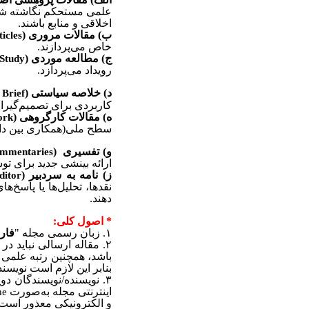
علمی مستحکم نگاشته شده‌
اخلاقی و منابع باشند.
ب) مقالات مروری
(
icles
خاص می‌پردازند.
ج)
مطالعه موردی
(
Study
رویداد می‌پردازد.
د) خلاصه سیاستی
(
 Brief
کاربردی برای تصمیم‌گیر
ه) مقالات کارگروهی
(
ork
سطح ملی(همکاری بین دانش
و) تفسیری
(
mmentaries
ارائه بینشی جدید برای ت
ز) نامه به سردبیر
(
ditor
نقدها، تحلیل‌ها یا پاسخ
دهند.
*
اصول کلی:
۱.
زبان رسمی مجله
"
فار
۲.
مقاله
ارسالی نباید
در 
باشد، همچنین رتبه علمی 
بنابر این لازم است نویسن
۳.
نویسنده/نویسندگان دو
اینترنتی مجله به‌صورت
ne
و الکترونیکی معذور است.