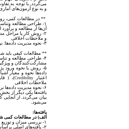
می‌گردد. با توجه به تف
و
به نوع آزمون‌های آماری 
** در مطالعات کمی، روش
۱-
طراحی مطالعه وتناسب آ
آن‌ها از مطالعه و برآورد ا
۲-
روش کار یا مراحل مداخل
و ملاحظات اخلاقی
۳-
نحوه مدیریت داده‌ها: ن
** مطالعات کیفی باید شا
۴-
طراحی مطالعه و تناسب
مشارکت‌کنندگان و ویژگی‌‌
۵-
روش یا نحوه ورود پژ
داده‌ها نحوه و معیار اشبا
اعتبار
)، ( قاب
Credibility
ملاحظات اخلاقی
۶-
نحوه مدیریت داده‌ها نر
یافته‌ها یکی دیگر از بخش
بیان می‌گردد. از آنجایی 
می‌شود.
یافته‌ها:
الف) در مطالعات کمی ش
۱-
بررسی میزان و توزیع م
۲-
یافته‌‌های اصلی براسا