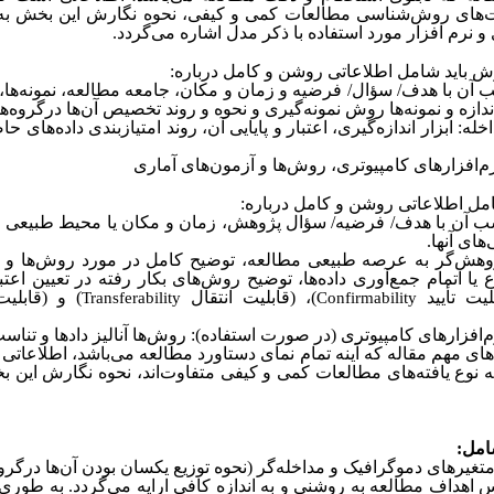
اوت‌های روش‌شناسی مطالعات کمی و کیفی، نحوه نگارش این بخش به‌
و نرم افزار مورد استفاده با ذکر مدل اشاره می‌گردد.
 باید شامل اطلاعاتی روشن و کامل درباره:
ن با هدف/ سؤال/ فرضیه و زمان و مکان، جامعه مطالعه، نمونه‌‌ها، 
ندازه‌ و نمونه‌‌ها روش نمونه‌‌گیری و نحوه و روند تخصیص آن‌ها درگروه‌‌
ه: ابزار اندازه‌‌گیری، اعتبار و پایایی آن، روند امتیازبندی داده‌های ح
رم‌افزار‌های کامپیوتری، روش‌ها و آزمون‌های آماری
مل اطلاعاتی روشن و کامل درباره:
 آن با هدف/ فرضیه/ سؤال پژوهش، زمان و مکان یا محیط طبیعی مط
های آنها.
وهش‌گر به عرصه طبیعی مطالعه، توضیح کامل در مورد روش‌ها و مر
ع یا اتمام جمع‌آوری داده‌ها، توضیح روش‌های بکار رفته در تعیین اعتب
لیت تأیید
)، (قابلیت انتقال
) و (قابلی
Transferability
Confirmability
م‌افزار‌های کامپیوتری (در صورت استفاده): روش‌ها آنالیز دادها و تنا
‌های مهم مقاله که آینه تمام نمای دستاورد مطالعه می‌باشد، اطلاعاتی 
که نوع یافته‌‌های مطالعات کمی و کیفی متفاوت‌اند، نحوه نگارش این ب
امل:
تغیر‌های دموگرافیک و مداخله‌گر (نحوه توزیع یکسان بودن آن‌ها درگروه
س اهداف مطالعه به روشنی و به اندازه‌ کافی ارایه می‌گردد. به طوری ک