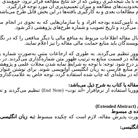
 با یک نتیجه‌‌گیری روشن که از حد نتایج مطالعه فراتر نرود، جمع‌بندی گ
، محدودیت‌های مطالعه و میزان تعمیم‌پذیری آن مورد توجه قرارگیرد.
 مطالعات بعدی و به کارگیری یافته‌‌ها در این بخش قابل طرح می‌باشد
مین‌‌کننده‌‌ بودجه افراد و یا سازمان‌هایی که به نحوی در انجام م
ی می‌گردد و تاریخ تصویب و شماره طرح‌‌های پژوهشی ذکر شود.
ال مقاله اطلاعات مربوط به منافع مالی یا دیگر منافعی را که در نگا
یسندگان باید منابع حمایت مالی مقاله را نیز اعلام نمایند.
وور تنظیم می‌گردند. به طوری که ارجاعات متنی به‌صورت شماره و
له در قسمت منابع به ترتیب ظهور متن شماره‌گذاری می‌گردند. در متن
ز درج شود. توجه: با توجه به شرایط نمایه شدن مجلات علمی و پژوهشی 
ام منابع فارسی به زبان انگلیسی آوانویسی شوند. برای نوشتن عنوا
ه در مجله‌ای که چاپ شده‌ استفاده گردد. توجه خاص به علامت‌گذار
قاله یا کتاب به شرح ذیل می‌باشد:
با استفاده از نرم‌افزار «‌اند نوت» (
) تنظیم می‌گردند و تع
End Note
(
)
Extended Abstract
ده ی مبسوط
رت پذیرش مقاله، لازم است که چکیده مبسوط (
به زبان انگلیسی
)
نگلیسی: