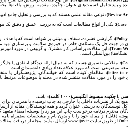
Original Research Article
 و باید شامل قسمت‌‌های عنوان، چکیده، مقدمه، روش، یافته‌‌ها، بحث
):
نوعی مقاله علمی هستند که به بررسی و تحلیل جامع ادبی
Review Art
):
یکی از انواع مطالعات است که به بررسی عمیق و دقیق یک مو
Case 
):
گزارشی فشرده، شفاف و مبتنی بر شواهد است که با هدف ارا
Policy
ان در جهت حل یک مسئله‌ی خاص در حوزه‌ی سلامت و پرستاری تهیه م
):
این مقالات براساس کار مشترک و گروهی در مورد آموزش 
Team W
گاه‌ها) بین‌المللی است.
):
مقالاتی تفسیری هستند که به دنبال ارائه دیدگاه انتقادی یا جایگز
Co
وسعه موضوعی است که مورد علاقه تعداد زیادی دانشمندان است.
):
مقاله‌ای کوتاه است که خوانندگان، پژوهشگران یا متخ
letter to e
‌های خود را در مورد مقالات منتشر شده در مجله یا موضوعات مرتبط ب
سی
با
چکیده مبسوط انگلیسی(۱۰۰۰ کلمه)
» باشد.
هیچ یک از نشریات داخلی یا خارجی به چاپ نرسیده یا همزمان برای 
کل نویسندگان به درستی عنوان گردد و همه نویسندگان مقاله از ارسا
دگان محترم درنامه درخواست چاپ این موارد را بوسیله امضاء متعهد گر
پوشه (فایل) از مقاله خود را با و بدون نام و مشخصات به‌همراه نا
از طریق سایت
ارسال نمایند. مجله از دریافت مقال
www.ijnv.ir
Onli