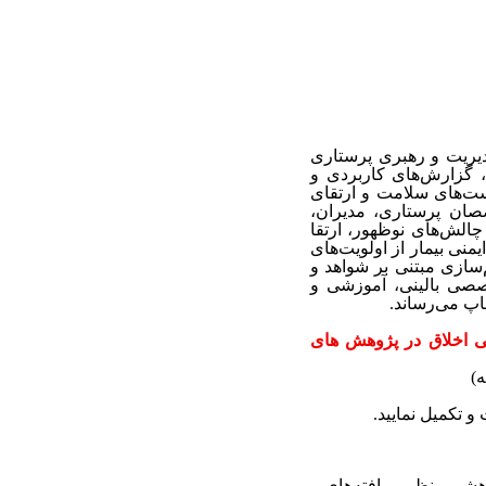
یریت و رهبری پرستاری
، گزارش‌های کاربردی و
است‌های سلامت و ارتقای
صصان پرستاری، مدیران،
چالش‌های نوظهور، ارتقا
منی بیمار از اولویت‌های
‌سازی مبتنی بر شواهد و
صصی بالینی، آموزشی و
پ می‌رساند.
لاق در پژوهش( به صورت pdf) از سامانه ملی اخلاق در پژوهش های
)
 و تکمیل نمایید.
شی منظم و یافته‌‌های