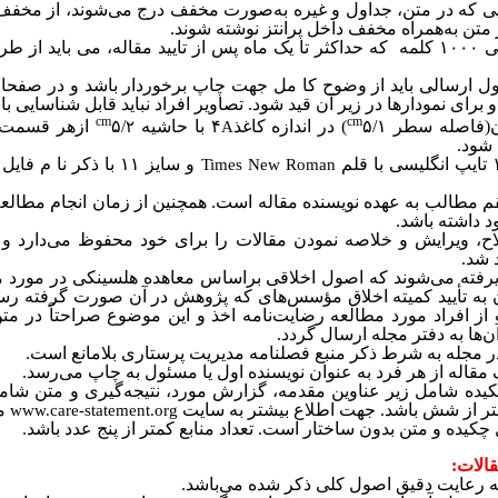
یی که در متن، جداول و غیره به‌صورت مخفف درج می‌شوند، از مخفف‌‌
ر متن به‌همراه مخفف داخل پرانتز نوشته شوند.
سی
۱۰۰۰
کلمه
که حداکثر تا یک ماه پس از تایید مقاله، می باید از 
اول ارسالی باید از وضوح کا مل جهت چاپ برخوردار باشد و در صفحات
 برای نمودارها در زیر آن قید شود. تصاویر افراد نباید قابل شناسایی با
cm
cm
ن(فاصله سطر
۵/۱)
در اندازه‌ کاغذ
۴
با حاشیه
۵/
از
هر قسمت ب
۲
A
شود.
تایپ انگلیسی با قلم
و سایز
۱۱
با ذکر نا م فایل
Times New Roman
طالب به عهده نویسنده مقاله است. همچنین از زمان انجام مطالعه ت
 داشته باشد.
اح، ویرایش و خلاصه نمودن مقالات را برای خود محفوظ می‌دارد و م
 شد.
رفته می‌شوند که اصول اخلاقی براساس معاهده هلسینکی در مورد مط
 به تأیید کمیته اخلاق مؤسس‌های که پژوهش در آن صورت گرفته رسید
ز افراد مورد مطالعه رضایت‌نامه اخذ و این موضوع صراحتاً در متن
‌ها به دفتر مجله ارسال گردد.
مجله به شرط ذکر منبع فصلنامه مدیریت پرستاری بلامانع است.
مقاله از هر فرد به عنوان نویسنده اول یا مسئول به چاپ می‌رسد.
یده شامل زیر عناوین مقدمه، گزارش مورد، نتیجه‌گیری و متن شا
متر از شش باشد. جهت اطلاع بیشتر به سایت
مر
www.care-statement.org
چکیده و متن بدون ساختار است. تعداد منابع کمتر از پنج عدد باشد.
قالات:
 رعایت دقیق اصول کلی ذکر شده‌ می‌باشد.