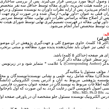
یخ وصول آن‌ها مورد بررسی قرار می‌گیرند. پس از بررسی ساختاری
ن در جلسه هیئت تحریریه، داوری مقاله توسط حداقل سه نفر متخص
) انجام می‌پذیرد. پس از ارایه نظرات داوران به نویسنده مسئول و درخ
وران قبلی به عنوان «داور نهایی» ارسال شده‌ و در صورت لزوم جهت ا
 از اصلاح مقاله براساس نظرات داور نهایی، مقاله توسط سردبیر ب
اور نهایی مقاله در فهرست تصمیم‌گیری نهایی توسط شورای هیئت تحر
ات توسط متخصص آمار انجام می‌شود.
له:
اورلتر)
اکثر
۱۵
کلمه)، حاوی موضوع کلی و جهت‌گیری پژوهش در آن موضوع و
 کیفی نیز عنوان باید نشان‌دهنده پدیده مورد مطالعه و مبتنی برتجر
ای هر صفحه (حداکثر
۵
کلمه) باشد.
 زیر سطر عنوان مقاله ذکر گردد.
‌گر (
): با علامت * متمایز شود و در زیرنویس
Corresponding Author
۱
مؤلف مسئول یا مکاتبه‌گر
‌(گان) مقاله شامل رتبه علمی و نشانی نویسنده/نویسندگان و محل
 مؤسسه پژوهشی مربوط به آنان و آدرس پست الکترونیکی (دانشگا
کلیه اطلاعات مربوط به نویسندگان در صفحه عنوان به‌صورت فارسی و
سی اصول نام‌نویسی لاتین رعایت گردد. به این صورت که اول نام‌خا
ت،
،
،
MSc
MD
Ph.D BSc
 آدرس الکترونیک نویسنده مسئول جلو مشخصه آن در پاورقی صفحه اول