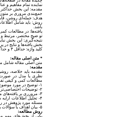
چکیده مقاله در صفحه‌‌ها
نماینده تمام مفاهیم و ع
مقدمه: این بخش حداکثر 
جمع‌بندی مروری بر متون 
هدف: جمله‌ای روشن، قابل 
روش: باید شامل اطلاعات 
باشد.
یافته‌ها: در مطالعات کمی 
تو ضیح مختصر، مرتبط و روش
نتیجه‌‌گیری: این بخش نبای
بخش یافته‌‌ها و نتایج در پ
کلید واژه:
حداقل ۳ و
حداک
* متن اصلی مقاله:
متن اصلی مقاله شامل مقدمه (۷۰۰ کلمه)، روش، یافته‌‌ها، بحث نتیجه‌‌گیری نها
مقدمه:
مقدمه باید خلاصه، روشن
نظری یا مدل در صورت ض
مطالعات کمی و کیفی تفاوت
۱-
توضیح در مورد موضوع
۲-
توضیحات اختصاصی‌تر د
۳-
مرورری بر یافته‌‌های
۴-
تحلیل اطلاعات ارایه 
مسئله مورد پژوهش در ر
۵-
بیان اهداف یا سؤالات 
روش مطالعه:
یکی از بخش‌های مهم مق