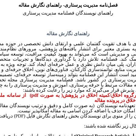
فصل‌نامه مدیریت پرستاری- راهنمای نگارش مقاله
راهنمای نویسندگان فصلنامه مدیریت پرستاری
راهنمای نگارش مقاله
ی با هدف تقویت گفتمان علمی و ارتقای دانش تخصصی در حوزه مد
ه بستری معتبر برای انتشار یافته‌های پژوهشی، مرورهای نظام‌مند
شی و مدیریتی است که می‌تواند به بهبود کیفیت مراقبت، توسعه سی
ک کند. فصلنامه تلاش دارد با گردآوری دیدگاه‌ها و تجربیات متخ
ن، پلی میان دانش نظری و عمل حرفه‌ای ایجاد کند. توجه ویژه به 
یت منابع، توانمندسازی کارکنان، فناوری‌های نوین، اخلاق حرفه‌ای و ای
د است انتشار این فصلنامه بتواند زمینه‌ساز توسعه حرفه‌ای، تصمیم
یریت پرستاری در کشور باشد. فصلنامه مدیریت پرستاری مجله تخ
مقالات مرتبط با حرفه پرستاری، آموزش و مدیریت پرستاری را به چا
 پذیرش قرار می‌گیرند که موارد زیر را رعایت کرده باشند:
ارسال فایل مصوبه کارگروه اخلاق/کمیته اخ
اق در پرونده مقاله
عهدنامه نویسندگان
(به صورت کامل و دقیق و ترتیب نویسندگان مقاله
 امکان حذف یا اضافه کردن اسامی به مقاله امکانپذیر نیست.
 را از منوی برای نویسندگان بخش راهنمای نگارش فایل (
) دریافت
PDF
ل زیر نگاشته شده‌ باشند:
ل (
):
این نوع مقالات براساس یک طرح پژوه