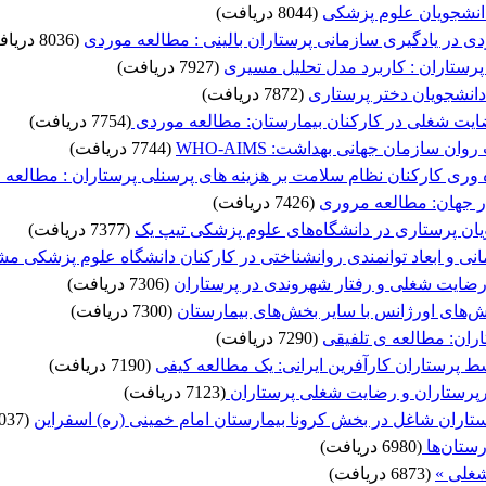
انشجویان علوم پزشکی
(8044 دریافت)
دی در یادگیری سازمانی پرستاران بالینی : مطالعه موردی
(8036 دریافت)
پرستاران : کاربرد مدل تحلیل مسیری
(7927 دریافت)
انشجویان دختر پرستاری
(7872 دریافت)
ایت شغلی در کارکنان بیمارستان: مطالعه موردی
(7754 دریافت)
ن سازمان جهانی بهداشت: WHO-AIMS
(7744 دریافت)
هره وری کارکنان نظام سلامت بر هزینه های پرسنلی پرستاران : مطالعه
(7426 دریافت)
یان پرستاری در دانشگاه‌های علوم پزشکی تیپ یک
(7377 دریافت)
انی و ابعاد توانمندی روانشناختی در کارکنان دانشگاه علوم پزشکی م
رضایت شغلی و رفتار شهروندی در پرستاران
(7306 دریافت)
های اورژانس با سایر بخش‌های بیمارستان
(7300 دریافت)
ران: مطالعه ی تلفیقی
(7290 دریافت)
سط پرستاران کارآفرین ایرانی: یک مطالعه کیفی
(7190 دریافت)
رپرستاران و رضایت شغلی پرستاران
(7123 دریافت)
ران شاغل در بخش کرونا بیمارستان امام خمینی (ره) اسفراین
(7037 دریافت)
رستان‌ها
(6980 دریافت)
شغلی »
(6873 دریافت)