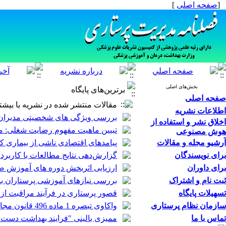
[
صفحه اصلی
]
بخش‌های اصلی
برترین‌های پایگاه
صفحه اصلی
مقالات منتشر شده در نشریه با بیشتر
اطلاعات نشریه
بررسی ویژگی های شخصیتی مدیران ب
اخلاق نشر و استفاده از
تبیین ماهیت مفهوم رضایت شغلی: 
هوش مصنوعی
آرشیو مجله و مقالات
پیامدهای اقتصادی ناشی از بیماری کووید-19 بر اقتصاد ایران؛ با تأکید 
برای نویسندگان
گزارش‌دهی نتایج مطالعات با کاربرد
برای داوران
ارزیابی اثربخش دوره های آموزش ض
ثبت نام و اشتراک
بررسی نیازهای آموزشی پرستاران ب
تسهیلات پایگاه
قصور پرستاری در فرآیند مراقبت از 
سازمان نظام پرستاری
واکاوی تبصره 1 ماده 496 قانون مجازات اسلامی 1392 جمهوری اسلامی ایران در خصوص مسئولیت پرستاران
تماس با ما
ممیزی بالینی "فرایند بهداشت دست 