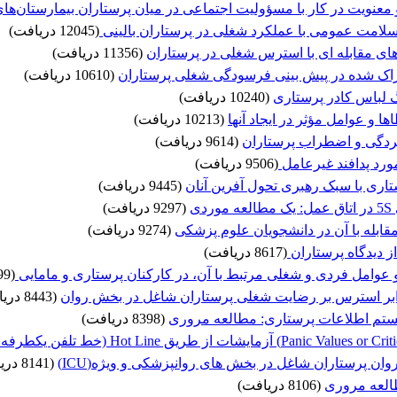
و معنویت در کار با مسؤولیت اجتماعی در میان پرستاران بیمارستان‌ه
 سلامت عمومی با عملکرد شغلی در پرستاران بالینی
(12045 دریافت)
ی مقابله ای با استرس شغلی در پرستاران
(11356 دریافت)
اک شده در پیش بینی فرسودگی شغلی پرستاران
(10610 دریافت)
گ لباس کادر پرستاری
(10240 دریافت)
 و عوامل مؤثر در ایجاد آنها
(10213 دریافت)
ردگی و اضطراب پرستاران
(9614 دریافت)
مورد پدافند غیرعامل
(9506 دریافت)
ری با سبک رهبری تحول آفرین آنان
(9445 دریافت)
ی
(9297 دریافت)
قابله با آن در دانشجویان علوم پزشکی
(9274 دریافت)
ز دیدگاه پرستاران
(8617 دریافت)
عوامل فردی و شغلی مرتبط با آن، در کارکنان پرستاری و مامایی
(8599 دریافت)
برابر استرس بر رضایت شغلی پرستاران شاغل در بخش روان
(8443 دریافت)
ستم اطلاعات پرستاری: مطالعه مروری
(8398 دریافت)
 پرستاران شاغل در بخش های روانپزشکی و ویژه(ICU)
(8141 دریافت)
العه مروری
(8106 دریافت)