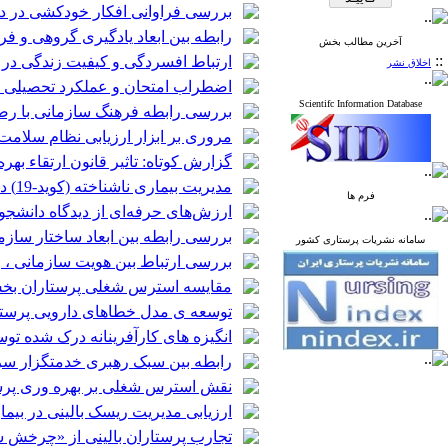
بررسی فراوانی افکار خودکشی در د
رابطه بین ابعاد یادگیری گروهی و فر
آخرین مطالب بخش
::
ارتباط افسردگی و کیفیت زندگی در 
اخلاق نشر
اضطراب امتحان و عملکرد تحصیلی د
Scientifc Information Database
بررسی رابطه فرهنگ سازمانی با رض
مروری بر ابزار ارزیابی نظام سلامت روا
گزارش کوتاه: تاثیر قانون ارتقاء ب
مدیریت بیماری ناشناخته (کوید-19) در جهان: مطالعه مروری
فرم ها
ارزش‌های حرفه‌ای از دیدگاه دانشجو
بررسی رابطه بین ابعاد ساختار سازم
سامانه نشریات پرستاری کشور
بررسی ارتباط بین هویت سازمانی ، 
مقایسه استرس شغلی پرستاران بخش‌
توسعه ی مدل خطاهای دارویی پرستا
انگیزه های کارآفرینانه درک شده تو
رابطه بین سبک رهبری خدمتگزار س
نقش استرس شغلی بر بهره وری پرستا
ارزیابی مدیریت ریسک بالینی در بیما
تجارب پرستاران بالینی از «چرخش 