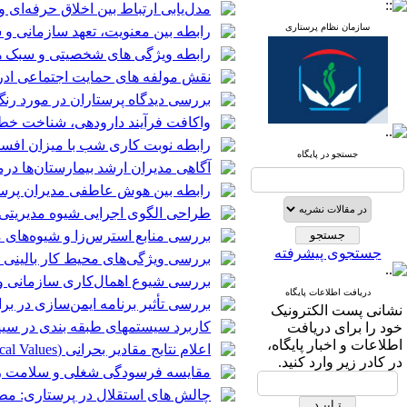
مدل‌یابی ارتباط بین اخلاق حرفه‌ای 
سازمان نظام پرستاری
رابطه بین معنویت، تعهد سازمانی و
رابطه ویژگی های شخصیتی و سبک ها
نقش مولفه های حمایت اجتماعی ادر
بررسی دیدگاه پرستاران در مورد رن
واکافت فرآیند دارودهی، شناخت خطاها
رابطه نوبت کاری شب با میزان افس
جستجو در پایگاه
آگاهی مدیران ارشد بیمارستان‌ها در
رابطه بین هوش عاطفی مدیران پرستا
طراحی الگوی اجرایی شیوه مدیریتی 5S در اتاق عمل: یک مطالعه مورد
بررسی منابع استرس‌زا و شیوه‌های م
جستجوی پیشرفته
بررسی ویژگی‌های محیط کار بالینی ا
بررسی شیوع اهمال‌کاری سازمانی و 
دریافت اطلاعات پایگاه
بررسی تأثیر برنامه ایمن‌سازی در 
نشانی پست الکترونیک
کاربرد سیستمهای طبقه بندی در سی
خود را برای دریافت
اطلاعات و اخبار پایگاه،
اعلام نتایج مقادیر بحرانی (Panic Values or Critical Values) آزمایشات از طریق Hot Line (خط تلفن یکطرفه از آزمایشگاه به بخش‌ها)
در کادر زیر وارد کنید.
مقایسه فرسودگی شغلی و سلامت روان
چالش های استقلال در پرستاری: مط