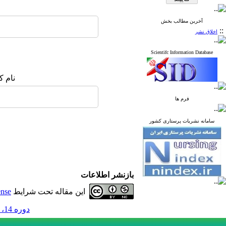
آخرین مطالب بخش
::
اخلاق نشر
Scientifc Information Database
نام ک
فرم ها
سامانه نشریات پرستاری کشور
بازنشر اطلاعات
این مقاله تحت شرایط
ense
دوره 14، شماره 2 - ( تابستان 1404 )