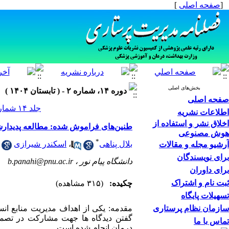
[
صفحه اصلی
]
بخش‌های اصلی
دوره ۱۴، شماره ۲ - ( تابستان ۱۴۰۴ )
صفحه اصلی
جلد ۱۴ شماره ۲ صفحات ۳۸-۲۶
اطلاعات نشریه
اخلاق نشر و استفاده از
طنین‌های فراموش شده: مطالعه پدیدارش
هوش مصنوعی
*
بلال پناهی
،
اسکندر شیرازی
آرشیو مجله و مقالات
برای نویسندگان
دانشگاه پیام نور ،
b.panahi@pnu.ac.ir
برای داوران
ثبت نام و اشتراک
چکیده:
(۳۱۵ مشاهده)
تسهیلات پایگاه
سازمان نظام پرستاری
مقدمه: یکی از اهداف مدیریت منابع انسا
گفتن دیدگاه ها جهت مشارکت در تصمیم
تماس با ما
درمان انجام شده است.