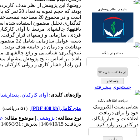
روش­ها: این پژوهش از نظر هدف کاربردی
سازمان نظام پرستاری
بودند که حجم
است و در مجموع 20 مصا
کدگذاری تحلیل مضمون استفاده شده اس
بهداشت و درمان در جامعه هدف بودند.
نتیجه­گیری: شناسایی و رفع چالش­های مرت
جستجو در پایگاه
باشد. بر اساس نتایج پژوهش پیشنهاد می­ش
این راه از فشار کاری و روانی کارکنان ب
جستجوی پیشرفته
واژه‌های کلیدی:
آوای کارکنان
،
پدیدارشنا
دریافت اطلاعات پایگاه
نشانی پست الکترونیک
متن کامل
[PDF 400 kb]
(۵۱ دریافت)
خود را برای دریافت
نوع مطالعه:
پژوهشي
|
موضوع مقاله:
عم
اطلاعات و اخبار پایگاه،
دریافت: 1404/10/15 | پذیرش: 1405/3/31 | انتشار: 1404/4/10
در کادر زیر وارد کنید.