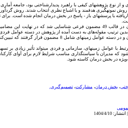
 و از نوع پژوهش­های کیفی با راهبرد پدیدارشناختی بود، جامعه آما
 نمونه به تعداد 20 نفر که با روش نمونه­گیری هدفمند و با اشباع نظری انتخاب شدند. روش 
حبه نیمه‌ساختاریافته با پرسش­های باز - پاسخ در بخش درمان انجام شده است. برای
ت.
یافته­ها: چالش­های مرتبط با آوای کارکنان در قالب 49 مضمون فرعی شناسایی شد که در 
دسته عوامل سازمانی شامل 22 مضمون و در دسته عوامل زمینه­ای شامل 8 مض
بط با عوامل زمینه­ای، سازمانی و فردی می­تواند تأثیر زیادی بر تسه
ود که مدیران با سیاست­گذاری مناسب شرایط لازم برای آوای کارکنان ر
ه‌ویژه در بخش درمان کاسته شود.
ختی
،
بخش درمان
،
مشارکت
،
تصمیم‌گیری.
ومى