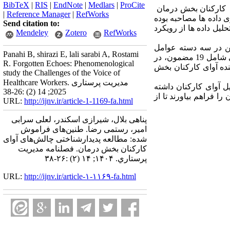
BibTeX
|
RIS
|
EndNote
|
Medlars
|
ProCite
ری کارکنان بخش درمان
|
Reference Manager
|
RefWorks
گردآوری داده ها مصاحبه بوده
Send citation to:
 تحلیل داده ها از رویکرد
Mendeley
Zotero
RefWorks
نهایت این مضامین در سه دسته عوامل
Panahi B, shirazi E, lali sarabi A, Rostami
فردی، سازمانی و زمینه­ای قرار گرفت. بدین ترتیب مقوله‌های به دست آمده از پژوهش در دسته عوامل فردی شامل 19 مضمون، در
R. Forgotten Echoes: Phenomenological
مون قرار گرفتند که تبیین‌کننده آوای کارکنان بخش
study the Challenges of the Voice of
Healthcare Workers. مدیریت پرستاری
یل آوای کارکنان داشته
2025; 14 (2) :26-38
ا فراهم بیاورند تا از
URL:
http://ijnv.ir/article-1-1169-fa.html
پناهی بلال، شیرازی اسکندر، لعلی سرابی
امیر، رستمی رضا. طنین‌های فراموش
شده: مطالعه پدیدارشناختی چالش‌های آوای
کارکنان بخش درمان. فصلنامه مديريت
پرستاري. ۱۴۰۴; ۱۴ (۲) :۲۶-۳۸
URL:
http://ijnv.ir/article-۱-۱۱۶۹-fa.html