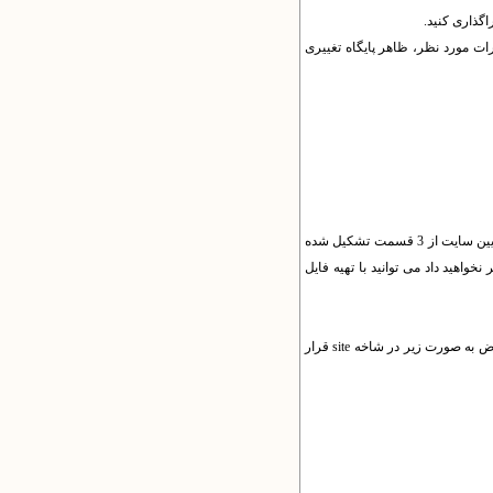
پروکسی‌سرور، تا مدتی (1-24 ساعت) پس از انجام تغییرات مورد نظر، ظاهر پایگاه تغییری
را بررسی کنید. اگر از قالب نوع awt2 استفاده می کنید هدر بالای سایت شما از 4 قسمت و فوتر پایین سایت از 3 قسمت تشکیل شده
را تغییر نخواهید داد می توانید با تهیه فایل
اگر می خواهید فقط از یک تصویر طرح دار برای هدر (و فوتر) استفاده کنید باید قالب را به نوع awt1 تغییر دهید و 4 تصویر هم عرض به صورت زیر در شاخه site قرار