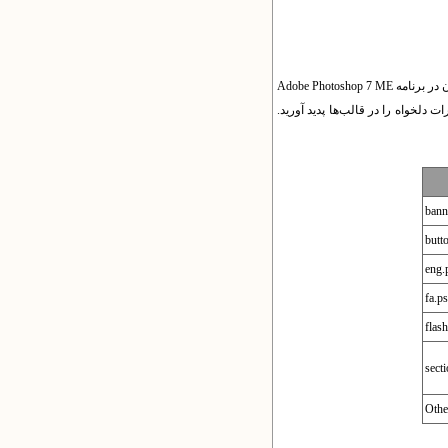
همه‌ی عناصر گرافیکی وبگاه‌های مبتنی بر Yektaweb به صورت تعداد محدودی فایل با فرمت psd تهیه شده‌اند. این فایل‌ها را می‌توان در برنامه Adobe Photoshop 7 ME
ا باشید تا بتوانید تغییرات دلخواه را در قالب‌ها پدید آورید.
bann
butt
eng.
fa.p
flas
sect
Other