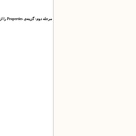
مرحله دوم: گزینه‌ی Properties را از پایین فهرست انتخاب کنید