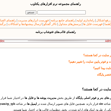
راهنمای مجموعه نرم افزارهای یکتاوب
 رفع اشکال
|
راه‌اندازی اولیه
|
راهنمای جامع برنامه
|
فهرست ابزارهای مدیریت
|
راهنمای الفبا
اهنما
|
فهرست فایل ها
|
پرسش‌های متداول
|
تالار گفتگو
|
ارسال پیشنهادها و اشکالات
|
برگشت
راهنمای قالب‌های فتوشاپ برنامه
ر سایت در کجا هستند؟
 و فوتر پایین سایت را تغییر دهیم؟
یت پیدا کنیم؟
تصر پایگاه
سایت در کجا هستند؟
 های بنر و فوتر اصلی پایگاه
از طریق بخش
مدیریت پوشه ها و فایل ها
در اختیار شما قرار د
ر شاخه
site
قرار دارند. همچنین فایل های تصویر ارسال شده در
ایمیل ها
در شاخه
ram/ep_tpls
ی از طریق لینک های ارایه شده در بخش تنظیمات قالب ها در اختیار شما هستند.