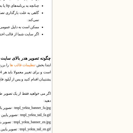
چنانچه به برنامه‌های ftp یا بخش file manager از Cpanel دسترسی دارید، می‌توانید فایل‌های ویرایش شده را به کمک آن‌ها فراگذاری کنید.
نمی‌کند.
ممکن است به دلیل عمومی بو
اگر سایت شما از قالب اختص
چگونه تصویر هدر بالای سایت و
ابتدا بخش
تنظیمات قالب ها
پشتیبان اقدام کنید و پس از آپلود 
دهید:
tmpl_yekta_banner_fa.jpg : تصویر بالای سایت فارسی
tmpl_yekta_tail_fa.gif : تصویر پایین سایت فارسی
tmpl_yekta_banner_en.jpg : تصویر بالای سایت انگلیسی
tmpl_yekta_tail_en.gif : تصویر پایین سایت انگلیسی