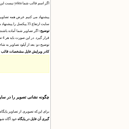
اگر اسم قالب شما yekta نیست این واژه را در تصاویر فوق تغییر دهید.
سایت ارتفاع 35 پیکسل را پیشنهاد می کنیم.
توضیح:
قرار گیرد. در این صورت باید هر 4 تصویر را تهیه و ارسال کنید (حتی اگر تنها یک تصویر را تغییر داده اید)
توضیح دو: بعد از آپلود تصاویر به شاخه site باید به بخش تنظیمات قالب مراجعه کنید و در کادر مربوطه هم نوع قالب را به awt1 تغییر دهید و هم عرض را ا
کادر ویرایش فایل مشخصات قالب فع
چگونه نشانی تصویر را در سایت
برای این‌که تصویری از تصاویر پایگاه خود را تغییر دهید
گیری آن فایل در پایگاه
خود آگاه شوی