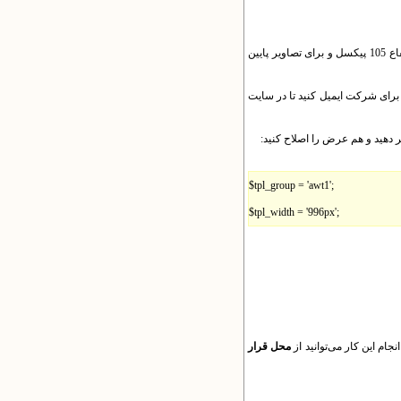
پیشنهاد می کنیم عرض همه تصاویر را به صورت 996 پیکسل تنظیم کنید. برای ارتفاع تصاویر نیز برای فایل های بالای سایت ارتفاع 105 پیکسل و برای تصاویر پایین
ی و با ابعاد توضیح داده شده برای شرکت ایمیل کنید تا در سایت
$tpl_group = 'awt1';
$tpl_width = '996px';
محل قرار