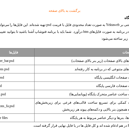
برگشت به بالای صفحه
اه
ویرایش کرد و برای واردکردن آن‌ها در برنامه به صورت فایل‌های htm درآورد. شما باید با برنامه فتوشاپ آشن
 زیر ساخته می‌شود:
حات
فایل‌ها
های بالای صفحات (زیر بنر بالای صفحات)
er_bar.psd
های متنوعی که در برنامه به کار رفته‌اند
ons.psd
صفحات انگلیسی پایگاه
psd
 صفحات فارسی پایگاه
sd
ساخت عناصر متحرک پایگاه (پویانمایی‌ها)
h.psd
 کمکی برای تسریع ساخت قالب‌های فرعی برای زیربخش‌های
ions_fa.psd
ه همچون بنر بالایی و دکمه‌های پیوند هر زیربخش
ها، بنر‌ها و دیگر عناصر مربوط به هر پایگاه
 files