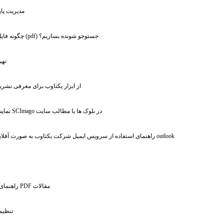
: مدیریت پ
: چگونه فایل پی دی اف (pdf) جستوجو شونده بسازیم؟
: ته
: از ابزار یکتاوب برای معرفی نشری
: نمایش نمودارهای SCImago در بلوک ها یا مطالب سایت
: راهنمای استفاده از سرویس ایمیل شرکت یکتاوب به صورت آفلاین - استفاده از outlook
:
: راهنمای درج متون در فایل PDF مقالات
: تنظی