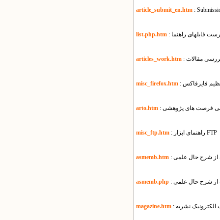
article_submit_en.htm
: Submissio
هرست فایل​های راهنما
list.php.htm
بررسی مقالات
articles_work.htm
تنظیم فایرفاکس
misc_firefox.htm
سانی فرصت های پژوهشی
arto.htm
: راهنمای ابزار FTP
misc_ftp.htm
ه از شرح حال علمی
asmemb.htm
ه از شرح حال علمی
asmemb.php
ت الکترونیک نشریه
magazine.htm