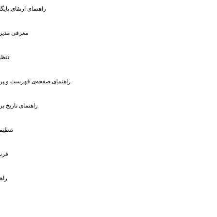
: راهنمای ارتقای پایگ
: معرفى مدیر
: تن
: راهنمای صفحه‌ی فهرست و پرو
: راهنمای تاریخ 
: تنظی
: فر
: را