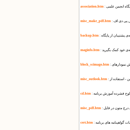
ایگاه انجمن علمی
association.htm
misc_make_pdf.htm
یه‌ی پشتیبان از پایگاه
backup.htm
ه‌ی خود کمک بگیرید
maginfo.htm
block_scimago.htm
misc_outlook.htm
 لوح فشرده آموزش برنامه
cd.htm
misc_pdf.htm
مات گواهینامه های برنامه
cert.htm