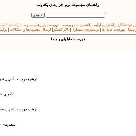
راهنمای مجموعه نرم افزارهای یکتاوب
 رفع اشکال
|
راه‌اندازی اولیه
|
راهنمای جامع برنامه
|
فهرست ابزارهای مدیریت
|
راهنمای الفبا
اهنما
|
فهرست فایل ها
|
پرسش‌های متداول
|
تالار گفتگو
|
ارسال پیشنهادها و اشکالات
|
برگشت
فهرست فایل​های راهنما
: آرشیو فهرست آخرین تغیی
: کدهای 
: آرشیو فهرست آخرین تغیی
: متغیرهای