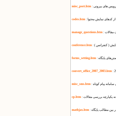
سرویس های بیرونی
misc_port.htm
 از کدهای نمایش محتوا
codes.htm
ک مقالات
manage_questions.htm
مایش ( کنفرانس )
conference.htm
متن‌های پایگاه
forms_setting.htm
convert_office_2007_2003.htm
ی سامانه پیام کوتاه
misc_sms.htm
انه یکپارچه بررسی مقالات
cp.htm
 بین مطالب پایگاه
mathjax.htm