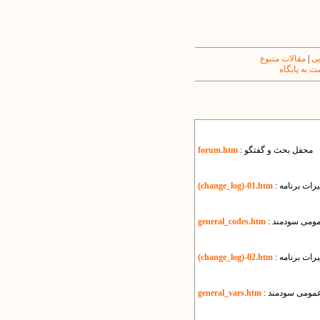
یی
|
مقالات متنوع
 به پایگاه
: محفل بحث و گفتگو
forum.htm
رات برنامه
(change_log)-01.htm
عمومی سودمند
general_codes.htm
رات برنامه
(change_log)-02.htm
 عمومی سودمند
general_vars.htm