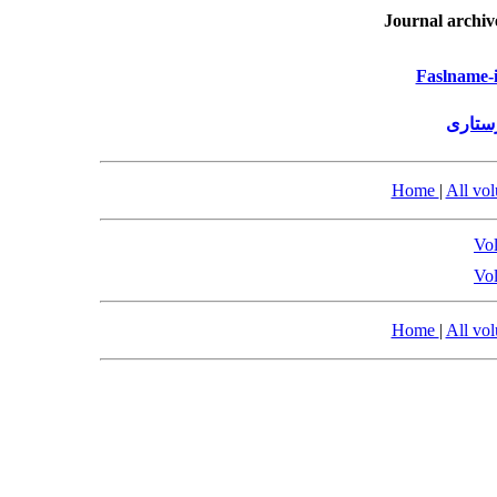
Journal archiv
Faslname-i
رستاری
Home
|
All vo
Vol
Vol
Home
|
All vo