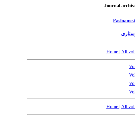
Journal archiv
Faslname-i
رستاری
Home
|
All vo
Vol
Vol
Vol
Vol
Home
|
All vo