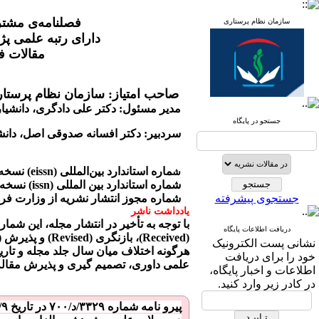
فصلنامه‌ی مشت
سازمان نظام پرستاری
دارای رتبه علمی 
مقالات ف
صاحب امتیاز: سازمان نظام پرستار
مدیر مسئول: دکتر علی دادگری، دانشیا
جستجو در پایگاه
سردبیر: دکتر افسانه صدوقی اصل، دانش
ماره استاندارد بین‌المللی (eissn) نسخه الکترونیکی از کمیسیون نشریات وزارت بهداشت:
ش
شماره استاندارد بین المللی (issn) نسخه چاپی از کمیسیون نشریات وزارت بهداشت:
جستجوی پیشرفته
شماره مجوز انتشار نشریه از وزارت فره
یادداشت ناشر
دریافت اطلاعات پایگاه
نشانی پست الكترونیک
هرگونه اختلاف میان سال جلد مجله و تاریخ‌
خود را برای دریافت
علمی داوری، تصمیم گیری و پذیرش مقاله
اطلاعات و اخبار پایگاه،
در كادر زیر وارد كنید.
پیرو نامه شماره ۳۳۲۹/د/۷۰۰
در تاریخ
/۹