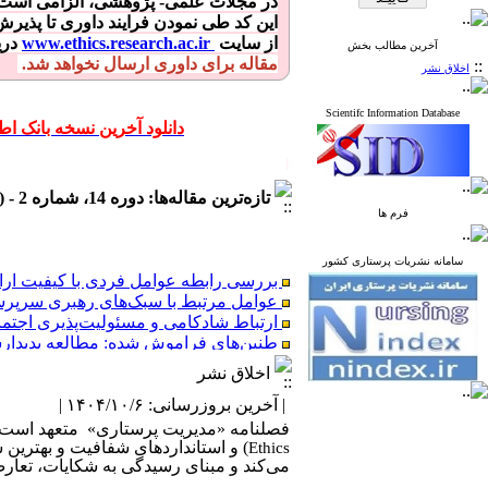
در مجلات علمی- پژوهشی، الزامی است ک
این کد طی نمودن فرایند داوری تا پذی
از سایت
www.ethics.research.ac.ir
دری
آخرین مطالب بخش
مقاله برای داوری ارسال نخواهد شد.
::
اخلاق نشر
Scientifc Information Database
دانلود آخرین نسخه بانک ا
ا
تازه‌ترین مقاله‌ها: دوره 14، شماره 2 - ( تابستان 1404 )
فرم ها
سامانه نشریات پرستاری کشور
بررسی رابطه عوامل فردی با کیفیت ارا
عوامل مرتبط با سبک‌های رهبری سرپرست
ارتباط شادکامی و مسئولیت‌پذیری اجتما
طنین‌های فراموش شده: مطالعه پدیدار
پریشانی اخلاقی و تعهد حرفه‌ای در پرس
اخلاق نشر
| آخرین بروزرسانی: ۱۴۰۴/۱۰/۶ |
فصلنامه «مدیریت پرستاری» متعهد است همه
) و استانداردهای شفافیت و بهترین ش
Ethics
بررسی رابطه عوامل فردی با کیفیت ارا
می‌کند و مبنای رسیدگی به شکایات، تعا
عوامل مرتبط با سبک‌های رهبری سرپرست