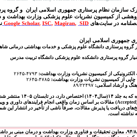
رک سازمان نظام پرستاری جمهوری اسلامی ایران و گروه پر
پژوهشی از کمیسیون نشریات علوم پزشکی وزارت بهداشت و 
صلنامه‌ در سایت‌های
SID
,
Magiran
,
ISC
,
Google Scholar
ن
ی جمهوری اسلامی ایران
ر گروه پرستاری دانشگاه علوم پزشکی و خدمات بهداشتی درمانی شاه
یار گروه پرستاری دانشکده علوم پزشکی دانشگاه تربیت مدرس
۴۷۹۳-۲۶۴۵
۴۷۸۵-۲۶۴۵
نگ و ارشاد اسلامی:
۸۹/۲۲۴۹۷
با توجه به تأخیر در انتشار مجله، ا
(Received)، بازنگری (Revised) و پذیرش (Accepted) مقالات بر اساس زمان واقعی انجام فرایندها
های دریافت یا پذیرش مقالات، صرفاً ناشی از تأخیر در انتشار این شمار
 نداشته است.
۹۴/۸
، معاون تحقیقات و فناوری وزارت بهداشت و درمان مبنی بر داش