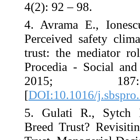
4(2): 92 – 98.
4. Avrama E., 
Perceived safet
trust: the media
Procedia - Soci
2015; 
[
DOI:10.1016/j.
5. Gulati R., 
Breed Trust? Re