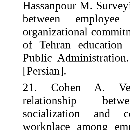
Hassanpour M. S
between emp
organizational c
of Tehran educ
Public Administ
[Persian].
21. Cohen A
relationship
socializatio
workplace amo