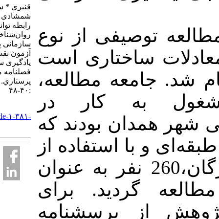
قنبری * سیروس،
شمشادی صادق. بررسی
رابطه توانمندسازی
توصیفی از نوع
روان‌شناختی با اعتماد
سازمانی پرستاران:
ت ساختاری است
آزمون نقش میانجی
یادگیری سازمانی.
فصلنامه مديريت
انجام شد. جامعه مطالعه
پرستاري. ۱۳۹۵; ۵ (۱)
:۴۰-۴۸
 به کار در
URL:
http://ijnv.ir/article-۱-۳۸۱-
همدان بودند که
fa.html
 و با استفاده از
جدول کرجسی و مورگان،260 نفر به عنوان
ه گردید. برای
از پرسشنامه‌