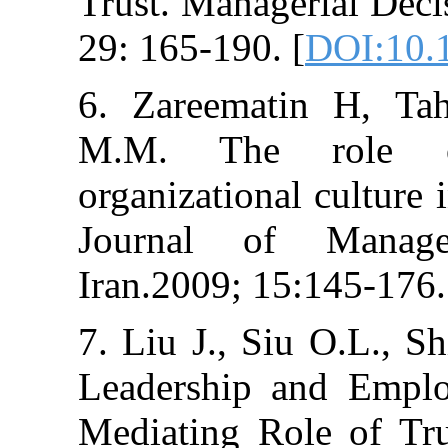
Trust. Manageri
29: 165-190. [
D
6. Zareematin
M.M. The r
organizational cu
Journal of M
Iran.2009; 15:14
7. Liu J., Siu O
Leadership and
Mediating Role