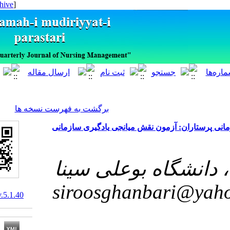
[ English ]
]
Archive
[
برگشت به فهرست نسخه ها
 آزمون نقش میانجی یادگیری سازمانی
اه بوعلی سینا
siroosghanba
10.29252/ijnv.5.1.40