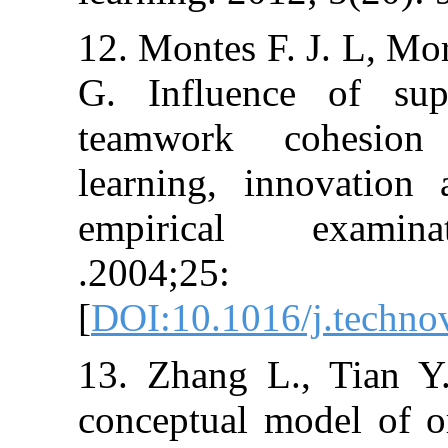
12. Montes F. J.
G. Influence 
teamwork coh
learning, inno
empirical ex
.2004;2
[
DOI:10.1016/j.
13. Zhang L., 
conceptual mode