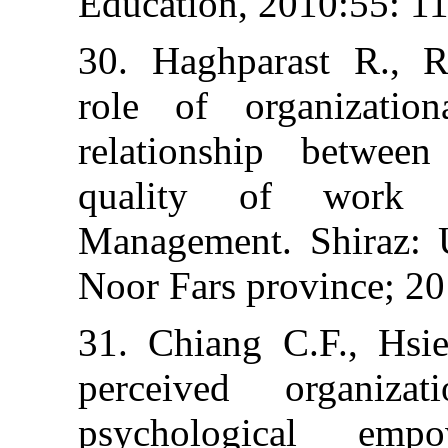
Education, 2010:
30. Haghparast
role of organ
relationship b
quality of w
Management. Sh
Noor Fars provin
31. Chiang C.F
perceived org
psychologic