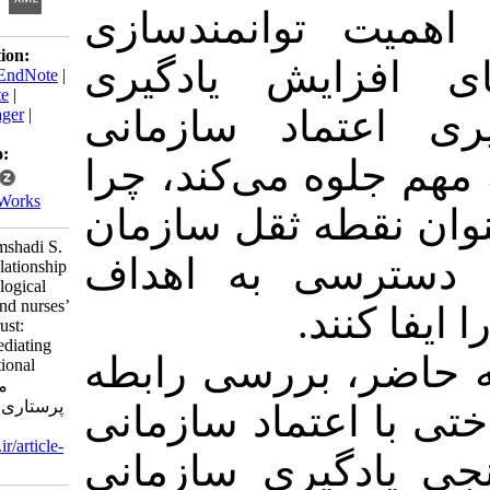
 توانمند‌سازی
Download citation:
زایش یادگیری
BibTeX
|
RIS
|
EndNote
|
Medlars
|
ProCite
|
تماد سازمانی
Reference Manager
|
RefWorks
Send citation to:
وه می‌کند، چرا
Mendeley
Zotero
RefWorks
قطه ثقل سازمان
ghanbari S, shemshadi S.
رسی به اهداف
Assessing the relationship
between psychological
empowerment and nurses’
نند
organizational trust:
exploring the mediating
، بررسی رابطه
role of organizational
learning. مدیریت
پرستاری 2016; 5 (1) :40-
اعتماد سازمانی
48
URL:
http://ijnv.ir/article-
دگیری سازمانی
1-381-fa.html