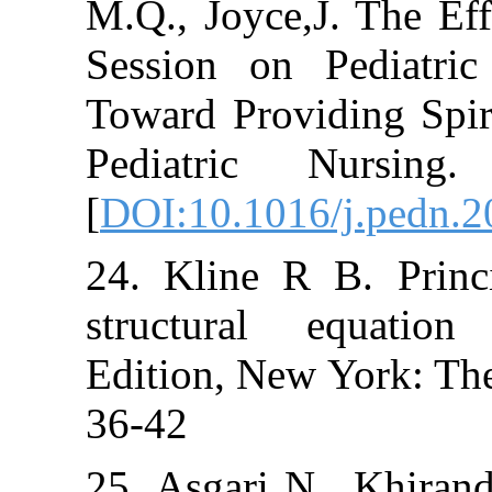
M.Q., Joyce,J. 
Session on Ped
Toward Providin
Pediatric Nu
[
DOI:10.1016/j.
24. Kline R B.
structural eq
Edition, New Yo
36-42
25. Asgari N.,