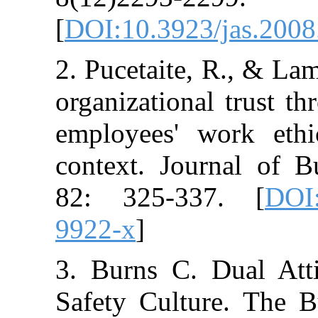
[
DOI:10.3923/j
2. Pucetaite, R
organizational 
employees' wor
context. Journa
82: 325-337.
9922-x
]
3. Burns C. Du
Safety Culture