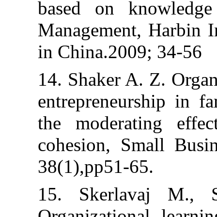
based on know
Management, Har
in China.2009; 
14. Shaker A. Z.
entrepreneurshi
the moderatin
cohesion, Smal
38(1),pp51-65.
15. Skerlavaj
Organizational 