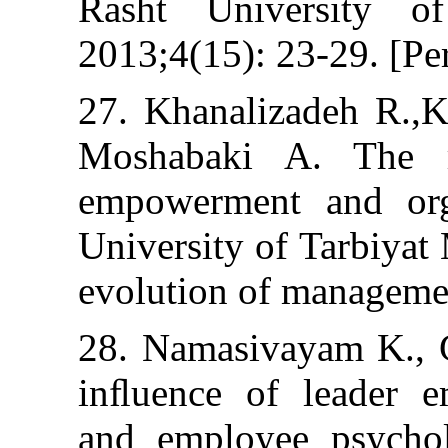
Rasht Univers
2013;4(15): 23-2
27. Khanalizade
Moshabaki A. 
empowerment an
University of Ta
evolution of ma
28. Namasivayam
inﬂuence of le
and employee 