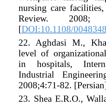
nursing care fac
Review. 20
[
DOI:10.1108/
22. Aghdasi M
level of organiz
in hospitals,
Industrial En
2008;4:71-82. [P
23. Shea E.R.O.