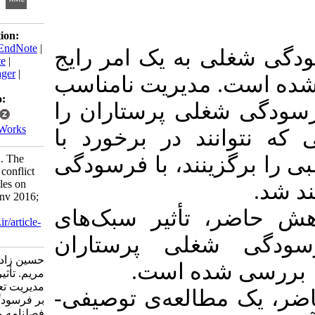
Download citation:
BibTeX
|
RIS
|
EndNote
|
لی به یک امر رایج
Medlars
|
ProCite
|
Reference Manager
|
ت. مدیریت نامناسب
RefWorks
Send citation to:
شغلی پرستاران را
Mendeley
Zotero
RefWorks
انند در برخورد با
Hosseinzadeh A. The
زینند، با فرسودگی
effect of nurses’ conflict
management styles on
their burnout . ijnv 2016;
5 (1) :60-69
، تأثیر سبک‌های
URL:
http://ijnv.ir/article-
1-450-fa.html
شغلی پرستاران
حسین زاده علی، یعقوبی
 شده‌ است
مریم. تأثیر سبک‌های
مدیریت تعارض پرستاران
مطالعه‌ی توصیفی
بر فرسودگی شغلی آنان.
فصلنامه مديريت