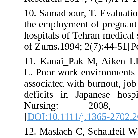
10. Samadpour, T. Ev
the employment of p
hospitals of Tehran 
of Zums.1994; 2(7):
11. Kanai_Pak M, 
L. Poor work enviro
associated with burn
deficits in Japane
Nursing: 200
[
DOI:10.1111/j.136
12. Maslach C, Scha