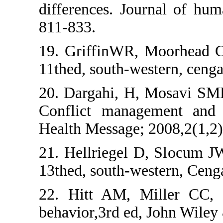
differences. Journa
811-833.
19. GriffinWR, Moo
11thed, south-weste
20. Dargahi, H, M
Conflict managemen
Health Message; 200
21. Hellriegel D, S
13thed, south-weste
22. Hitt AM, Mill
behavior,3rd ed, Jo