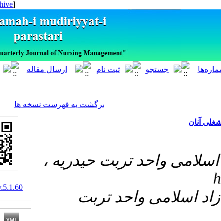
[ English ]
]
Archive
[
برگشت به فهرست نسخه ها
 واحد تربت حیدریه
10.29252/ijnv.5.1.60
۲-  واحد تربت