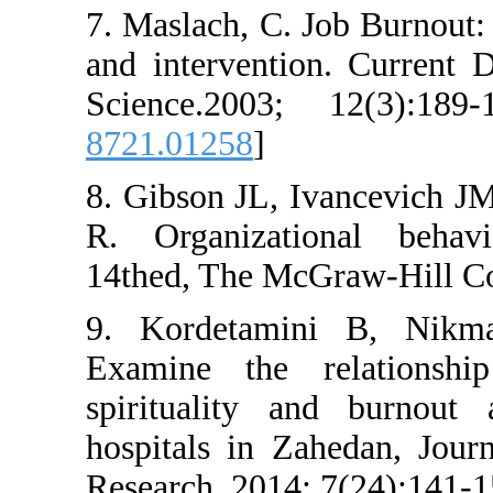
7. Maslach, C. Job 
and intervention. C
Science.2003; 12
8721.01258
]
8. Gibson JL, Ivan
R. Organizational
14thed, The McGraw
9. Kordetamini B
Examine the relat
spirituality and 
hospitals in Zahed
Research. 2014; 7(2