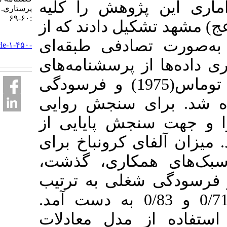
ن پژوهش را کلیه
پرستاري. ۱۳۹۵; ۵ (۱)
:۶۰-۶۹
 تشکیل دادند که از
URL:
 نفر به‌صورت تصادفی طبقه‌ای
http://ijnv.ir/article-۱-۴۵۰-
fa.html
ا از پرسشنامه‌‌های
سبک‌های مدیریت تعارض توماس(1975) و فرسودگی
اده شد. برای سنجش روایی
ت سنجش پایایی از
آلفای کرونباخ برای
ی همکاری، گذشت
گی شغلی به ترتیب
0/73، 0/76، 0/87، 0/74، 0/71 و 0/83 به دست آمد.
 از مدل معادلات