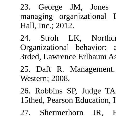
23. George JM, 
managing organiza
Hall, Inc.; 2012.
24. Stroh LK, 
Organizational be
3rded, Lawrence Erl
25. Daft R. Mana
Western; 2008.
26. Robbins SP, Ju
15thed, Pearson Educ
27. Shermerhor