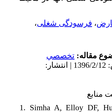
،
سودگی شغلی
له
تخصصي
دریافت: 1395/7/21 | پذیرش: 1396/2/12 | انتشار:
1. Simha A, Ello