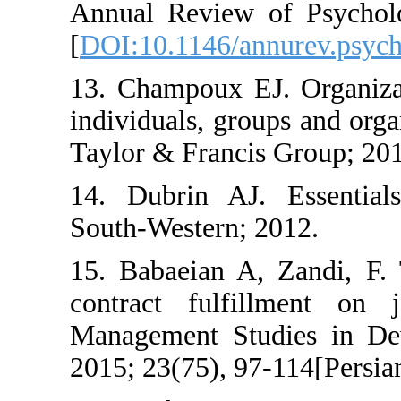
Annual Review of 
[
DOI:10.1146/annur
13. Champoux EJ. O
individuals, groups 
Taylor & Francis Gr
14. Dubrin AJ. Es
South-Western; 201
15. Babaeian A, Za
contract fulfillm
Management Studie
2015; 23(75), 97-11