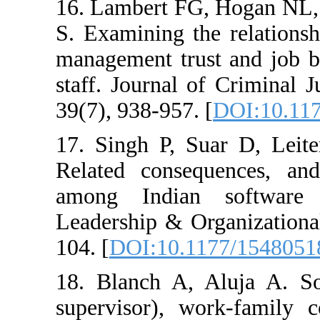
16. Lambert FG, Ho
S. Examining the re
management trust a
staff. Journal of C
39(7), 938-957. [
DO
17. Singh P, Suar 
Related consequen
among Indian sof
Leadership & Organi
104. [
DOI:10.1177/
18. Blanch A, Alu
supervisor), work-