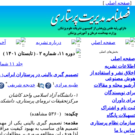
[
صفحه اصلی
]
بخش‌های اصلی
دوره ۱۱، شماره ۲ - ( تابستان ۱۴۰۱ )
صفحه اصلی
جلد ۱۱ شماره ۲ صفحات ۱۳-۱
اطلاعات نشریه
اخلاق نشر و استفاده از
تصمیم گیری بالینی در پرستاران ایرانی:
هوش مصنوعی
*
۱
طیبه مرادی
،
خدیجه شریفی
آرشیو مجله و مقالات
برای نویسندگان
۱- دانشگاه آزاد اسلامی واحد کاشان
برای داوران
مرکزتحقیقات ترومای پرستاری، دانشکده
ثبت نام و اشتراک
چکیده:
(۵۳۶۰ مشاهده)
تسهیلات پایگاه
سازمان نظام پرستاری
مقدمه:
تصمیم گیری بالینی یکی از مهم ت
تصمیم های مناسب به بهبود کیفیت مراقبت
تماس با ما
لذا
هدف
این
مطالعه
مروری
بر
مطالعات
ان