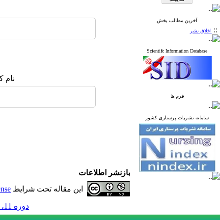
آخرین مطالب بخش
::
اخلاق نشر
Scientifc Information Database
نام ک
فرم ها
سامانه نشریات پرستاری کشور
بازنشر اطلاعات
این مقاله تحت شرایط
ense
دوره 11، شماره 2 - ( تابستان 1401 )