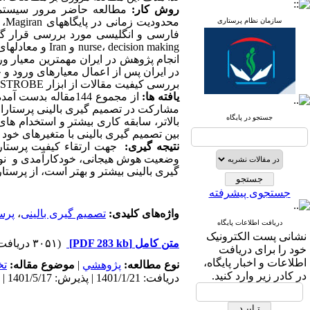
روش کار:
مطالعه حاضر مرور سیستماتیک بوده که در سال 
محدودیت زمانی
در پایگاههای
Magiran
،
c
سازمان نظام پرستاری
فارسی و انگلیسی مورد بررسی قرار گرف
decision making
،
nurse
و
Iran
و معادلها
انجام پژوهش در ایران مهمترین معیار ورو
در ایران پس از اعمال معیارهای ورود و خروج، 49 مقاله باقی م
بررسی
کیفیت
مقالات
از
ابزار
STROBE
یافته ها:
مشارکت در تصمیم گیری بالینی پرستاران
جستجو در پایگاه
بالاتر، سابقه کاری بیشتر و استخدام ها
بین تصمیم گیری بالینی با متغیرهای خ
نتیجه گیری:
جهت ارتقاء کیفیت پرستار
وضعیت هوش هیجانی، خودکارآمدی و نوع تف
گیری بالینی بیشتر و بهتر است، از پرستار
جستجوی پیشرفته
واژه‌های کلیدی:
تصمیم گیری بالینی
،
پرس
دریافت اطلاعات پایگاه
نشانی پست الکترونیک
متن کامل
[PDF 283 kb]
(۳۰۵۱ دریافت)
خود را برای دریافت
اطلاعات و اخبار پایگاه،
نوع مطالعه:
پژوهشي
|
موضوع مقاله:
ت
در کادر زیر وارد کنید.
دریافت: 1401/1/21 | پذیرش: 1401/5/17 | انتشار: 1401/5/10