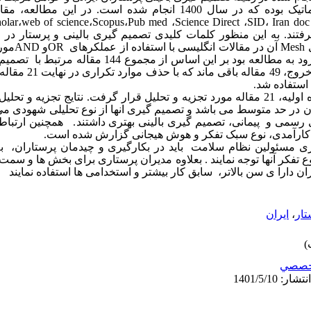
1400 انجام شده است. در این مطالعه،
مقا
olar
،
web of science
،
Scopus
،
Pub med
،
Science Direct
،
SID
،
Iran do
تند. به این منظور کلمات کلیدی تصمیم گیری بالینی و پرستار در 
ی
Mesh
آن در مقالات انگلیسی با استفاده از عملکرهای
OR
و
AND
مور
د به مطالعه بود بر
این
اساس
از مجموع 144 مقاله مرتبط
با
تصمیم گ
اند که با
حذف
موارد
تکراری در نهایت 21 مقاله وارد مطالعه شد.جهت
استفاده
شد
.
 در حد متوسط می باشد و تصمیم گیری انها از نوع تحلیلی شهودی می
ی رسمی و پیمانی، تصمیم گیری بالینی بهتری داشتند. همچنین ارتباط
ود کارآمدی، نوع سبک تفکر و هوش هیجانی گزارش شده است.
ی مسئولین نظام سلامت باید در بکارگیری و چیدمان پرستاران، 
کر آنها توجه نمایند . بعلاوه مدیران پرستاری برای بخش ها و سمت ه
ان دارا ی سن بالاتر، سابق کار بیشتر و استخدامی ها استفاده نمایند
تار
،
ایران
خصصي