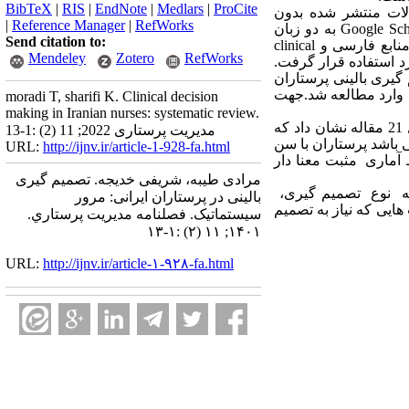
BibTeX
|
RIS
|
EndNote
|
Medlars
|
ProCite
لات منتشر شده بدون
|
Reference Manager
|
RefWorks
Google Sch
به دو زبان
Send citation to:
منابع فارسی و
clinical
Mendeley
Zotero
RefWorks
د استفاده قرار گرفت.
یری بالینی پرستاران
moradi T, sharifi K. Clinical decision
making in Iranian nurses: systematic review.
از مجموع 144مقاله بدست آمده اولیه، 21 مقاله مورد تجزیه و تحلیل قرار گرفت. نتایج تجزیه و تحلیل 21 مقاله نشان داد که
مدیریت پرستاری 2022; 11 (2) :1-13
 باشد پرستاران با سن
URL:
http://ijnv.ir/article-1-928-fa.html
 آماری مثبت معنا دار
مرادی طیبه، شریفی خدیجه. تصمیم گیری
به نوع تصمیم گیری،
بالینی در پرستاران ایرانی: مرور
ایی که نیاز به تصمیم
سیستماتیک. فصلنامه مديريت پرستاري.
۱۴۰۱; ۱۱ (۲) :۱-۱۳
URL:
http://ijnv.ir/article-۱-۹۲۸-fa.html