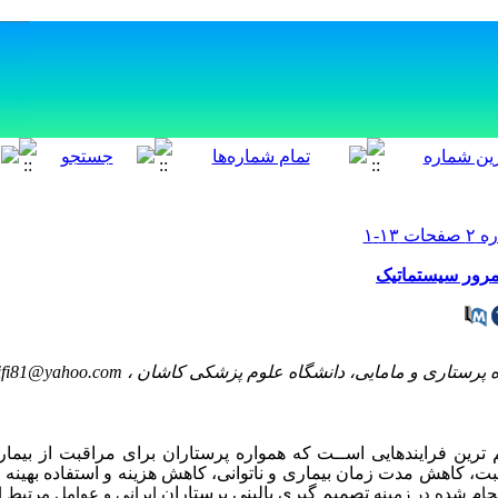
 مرور سیستماتیک
 پرستاری و مامایی، دانشگاه علوم پزشکی کاشان ،
ifi81@yahoo.com
رین فرایندهایی اســت که همواره پرستاران برای مراقبت از بیمارا
، کاهش مدت زمان بیماری و ناتوانی، کاهش هزینه و استفاده بهینه از
تصمیم گیری بالینی پرستاران
جام
شده
در
زمینه
ایرانی
و عوامل مرتبط
ا