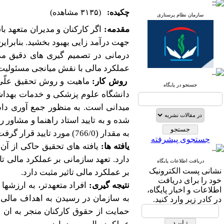
چکیده:
(۳۱۳۵ مشاهده)
سازمان نظام پرستاری
مقدمه:
اگر کارکنان و مدیران متعهد 
جهت درآمد زایی بهبود بخشید. بنابرا
درمانی در تصمیم گیری های دقیق مد
عملکرد مالی با نقش میانجی مسئولیت
روش کار:
ماهیت و روش تحقیق علّی
جستجو در پایگاه
دانشگاه علوم پزشکی و خدمات بهداشتی و در
میدانی است. به منظور جمع آوری داده
شده و به تایید استاد راهنما و مشاور
به مقدار (766/0) مورد تایید قرار گرفت. برای آزمون فرضیه های تحقیق از معادلات ساختاری و نرم افزار لیزرل استفاده شد.
جستجوی پیشرفته
یافته ها:
یافته های تحقیق حاکی از آن
دارد. تعهد سازمانی بر عملکرد مالی ت
دریافت اطلاعات پایگاه
نشانی پست الکترونیک
بر عملکرد مالی تاثیر مثبت دارد.
خود را برای دریافت
نتیجه گیری:
افراد متعهدتر، به ارزشها
اطلاعات و اخبار پایگاه،
به سازمان در رسیدن به اهداف مالی خ
در کادر زیر وارد کنید.
حمایت
از
حقوق
کارکنان
منجر
به
ان
م