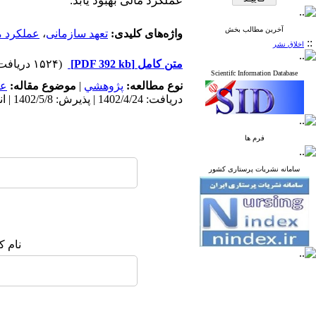
عملکرد
مالی
بهبود
یابد
.
آخرین مطالب بخش
واژه‌های کلیدی:
تعهد سازمانی
،
عملکرد م
::
اخلاق نشر
متن کامل
[PDF 392 kb]
(۱۵۲۴ دریافت)
Scientifc Information Database
نوع مطالعه:
پژوهشي
|
موضوع مقاله:
عم
دریافت: 1402/4/24 | پذیرش: 1402/5/8 | انتشار: 1402/4/10
فرم ها
سامانه نشریات پرستاری کشور
نام ک