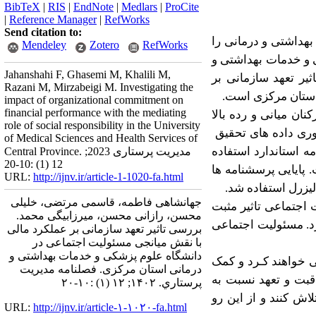
BibTeX
|
RIS
|
EndNote
|
Medlars
|
ProCite
|
Reference Manager
|
RefWorks
Send citation to:
بهداشتی و درمانی را
Mendeley
Zotero
RefWorks
ی و خدمات بهداشتی و
Jahanshahi F, Ghasemi M, Khalili M,
یر تعهد سازمانی بر
Razani M, Mirzabeigi M. Investigating the
استان مرکزی است.
impact of organizational commitment on
financial performance with the mediating
نان میانی و رده بالا
role of social responsibility in the University
ری داده های تحقیق
of Medical Sciences and Health Services of
 استاندارد استفاده
Central Province. مدیریت پرستاری 2023;
12 (1) :10-20
 پایایی پرسشنامه ها
URL:
http://ijnv.ir/article-1-1020-fa.html
جهانشاهی فاطمه، قاسمی مرتضی، خلیلی
اجتماعی تاثیر مثبت
محسن، رازانی محسن، میرزابیگی محمد.
رد. مسئولیت اجتماعی
بررسی تاثیر تعهد سازمانی بر عملکرد مالی
با نقش میانجی مسئولیت اجتماعی در
دانشگاه علوم پزشکی و خدمات بهداشتی و
نی خواهند کـرد و کمک
درمانی استان مرکزی. فصلنامه مديريت
قبت
و
تعهد
نسبت
به
پرستاري. ۱۴۰۲; ۱۲ (۱) :۱۰-۲۰
لاش
کنند
و
از
این
رو
URL:
http://ijnv.ir/article-۱-۱۰۲۰-fa.html