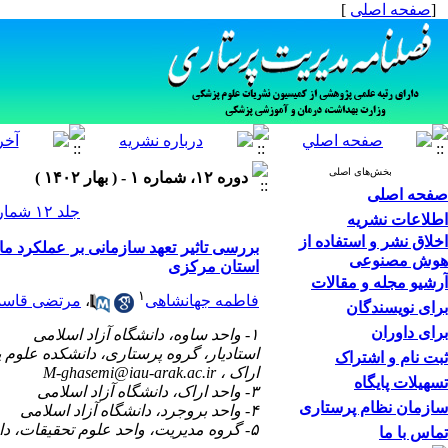
[
صفحه اصلی
]
بخش‌های اصلی
دوره ۱۲، شماره ۱ - ( بهار ۱۴۰۲ )
صفحه اصلی
جلد ۱۲ شماره ۱ صفحات ۲۰-۱۰
اطلاعات نشریه
اخلاق نشر و استفاده از
بررسی تاثیر تعهد سازمانی بر عملکرد م
هوش مصنوعی
استان مرکزی
آرشیو مجله و مقالات
۱
فاطمه جهانشاهی
،
مرتضی قاس
برای نویسندگان
برای داوران
۱- واحد ساوه، دانشگاه آزاد اسلامی
استادیار، گروه پرستاری، دانشکده علوم پ
ثبت نام و اشتراک
اراک ،
M-ghasemi@iau-arak.ac.ir
تسهیلات پایگاه
۳- واحد اراک، دانشگاه آزاد اسلامی
سازمان نظام پرستاری
۴- واحد بروجرد، دانشگاه آزاد اسلامی
۵- گروه مدیریت، واحد علوم تحقیقات، دانشگاه آزاد اسلامی
تماس با ما