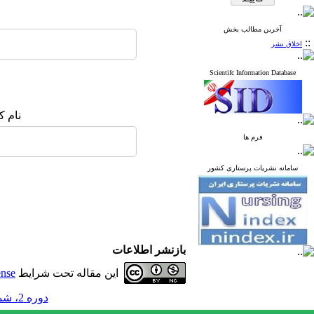
آخرین مطالب بخش
::
اخلاق نشر
Scientifc Information Database
نام ک
فرم ها
سامانه نشریات پرستاری کشور
بازنشر اطلاعات
این مقاله تحت شرایط
ense
دوره 2، شماره 2 - ( 6-1392 )