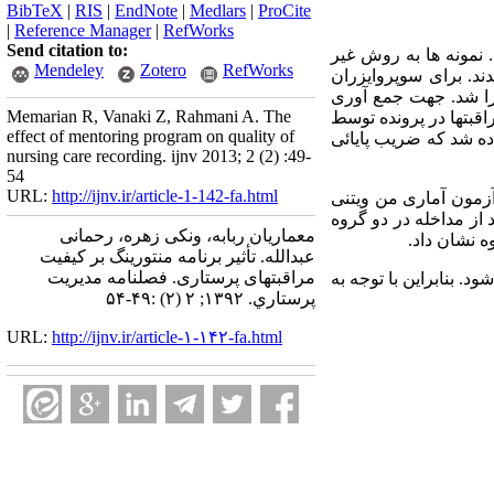
BibTeX
|
RIS
|
EndNote
|
Medlars
|
ProCite
|
Reference Manager
|
RefWorks
Send citation to:
انجام شده است. نمونه ها به روش غیر
Mendeley
Zotero
RefWorks
 انتخاب شدند. برای سوپروایزران
جرا شد. جهت جمع آوری
Memarian R, Vanaki Z, Rahmani A. The
قبتها در پرونده توسط
effect of mentoring program on quality of
اده شد که ضریب پایائی
nursing care recording. ijnv 2013; 2 (2) :49-
54
URL:
http://ijnv.ir/article-1-142-fa.html
آزمون آماری من ویتنی
بعد از مداخله در دو گروه
معماریان ربابه، ونکی زهره، رحمانی
عبدالله. تأثیر برنامه منتورینگ بر کیفیت
مراقبتهای پرستاری. فصلنامه مديريت
. بنابراین با توجه به
پرستاري. ۱۳۹۲; ۲ (۲) :۴۹-۵۴
URL:
http://ijnv.ir/article-۱-۱۴۲-fa.html