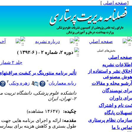
[
صفحه اصلی
]
بخش‌های اصلی
دوره ۲، شماره ۲ - ( ۶-۱۳۹۲ )
صفحه اصلی
جلد ۲ شماره ۲ صفحات ۵۴-۴۹
اطلاعات نشریه
اخلاق نشر و استفاده از
تأثیر برنامه منتورینگ بر کیفیت مراقبتها
هوش مصنوعی
۲
*
ربابه معماریان
،
زهره ونکی
آرشیو مجله و مقالات
برای نویسندگان
دانشکده علوم پزشکی، دانشگاه تربیت مد
برای داوران
۲- تهران، ایران
ثبت نام و اشتراک
چکیده:
(۱۴۶۴۷ مشاهده)
تسهیلات پایگاه
سازمان نظام پرستاری
مقدمه:
ارائه و اجرای برنامه هایی جهت 
طول بستری و کاهش هزینه برای بیمارستان
تماس با ما