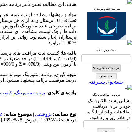
هدف:
این مطالعه تعیین تأثیر برنامه منت
سازمان نظام پرستاری
مواد و روشها:
برنامه طراحی شده منتورینگ (آموزش، حم
داده‌ ها ازچک لیست مشاهده ‌ ای استفاد
پرستاران انجام شده بود. روائی این ابزا
% 90= r برآورد.
جستجو در پایگاه
یافته ها:
کیفیت ثبت مراقبت‌ های پرستاری
(663/0= Z و 501/0= P
با آزمون من ویتنی (078/8- = Z و 000/0= P) در حد متوسط ارزیابی شد و تفاوت معنی دار را (05/0> p ) در دو گروه نشان داد.
نتیجه گیری: برنامه منتورینگ میتواند سب
درصد موفقیت برنامه پیشنهاد میشود، این 
جستجوی پیشرفته
واژه‌های کلیدی:
برنامه منتورینگ
،
کیفیت 
دریافت اطلاعات پایگاه
نشانی پست الکترونیک
خود را برای دریافت
اطلاعات و اخبار پایگاه،
نوع مطالعه:
پژوهشي
|
موضوع مقاله:
عم
در کادر زیر وارد کنید.
دریافت: 1392/2/28 | پذیرش: 1392/8/28 | انتشار: 1392/8/28