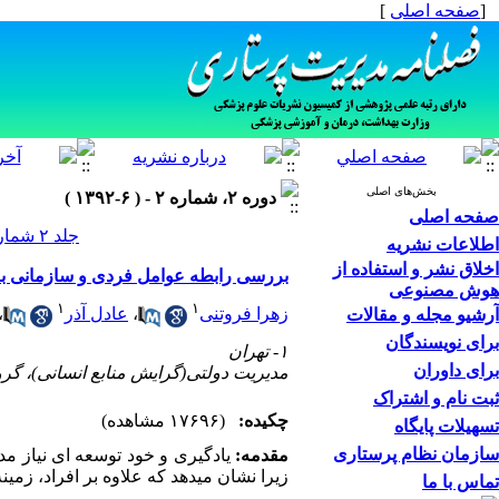
[
صفحه اصلی
]
بخش‌های اصلی
دوره ۲، شماره ۲ - ( ۶-۱۳۹۲ )
صفحه اصلی
جلد ۲ شماره ۲ صفحات ۱۸-۹
اطلاعات نشریه
اخلاق نشر و استفاده از
بررسی رابطه عوامل فردی و سازمانی با 
هوش مصنوعی
۱
۱
زهرا فروتنی
،
عادل آذر
،
آرشیو مجله و مقالات
برای نویسندگان
۱- تهران
برای داوران
مدیریت دولتی(گرایش منابع انسانی)، گرو
ثبت نام و اشتراک
چکیده:
(۱۷۶۹۶ مشاهده)
تسهیلات پایگاه
سازمان نظام پرستاری
مقدمه:
یادگیری و خود توسعه ای نیاز مد
زیرا نشان میدهد که علاوه بر افراد، زمینه 
تماس با ما