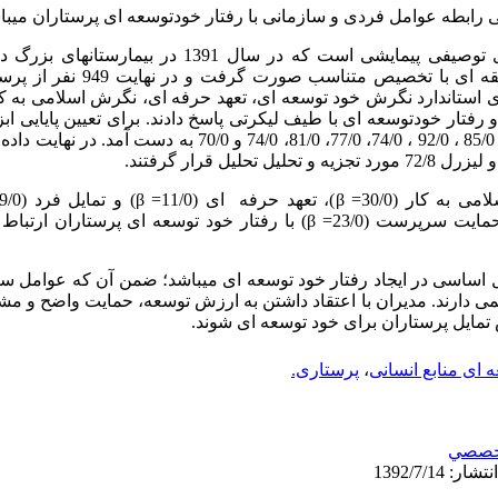
ابطه عوامل فردی و سازمانی با رفتار خودتوسعه ای پرستاران میبا
تحقیق حاضر مطالعه‌ ای توصیفی پیمایشی است که در سال 1
پذیرفت. در این مطالعه نمونه گیری طبقه‌
 استاندارد نگرش خود توسعه‌ ای، تعهد حرفه ای، نگرش اسلامی به کا
ر خودتوسعه‌ ای با طیف لیکرتی پاسخ دادند. برای تعیین پایایی ابزار
استفاده گردید که ضریب پایایی به ترتیب 85/0 ، 92/0 ، 74/0، 77/0، 81/0، 0
سازمانی: حمایت سازمان (23/0= β) و حمایت سرپرست (23/0= β) با رفتار خود توسع
اساسی در ایجاد رفتار خود توسعه‌ ای میباشد؛ ضمن آن که عوامل ساز
 دارند. مدیران با اعتقاد داشتن به ارزش توسعه، حمایت واضح و مشه
 تمایل پرستاران برای خود توسعه‌ ای شوند.
 ای منابع انسانی
،
پرستاری.
خصصي