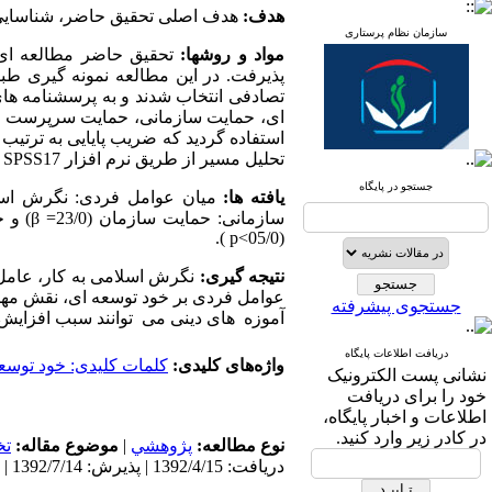
هدف:
هدف اصلی تحقیق حاضر، شناسایی ر
سازمان نظام پرستاری
مواد و روشها:
تصادفی انتخاب شدند و به پرسشنامه های
ای، حمایت سازمانی، حمایت سرپرست و رفتا
تحلیل مسیر از طریق نرم افزار SPSS17 و لیزرل 72/8 مورد تجزیه و تحلیل تحلیل قرار گرفتند.
جستجو در پایگاه
یافته ها:
(05/0>p ).
نتیجه گیری:
نگرش اسلامی به کار، عامل 
عوامل فردی بر خود توسعه‌ ای، نقش مهمی
جستجوی پیشرفته
آموزه ‌ های دینی می ‌ توانند سبب افزایش
دریافت اطلاعات پایگاه
واژه‌های کلیدی:
کلمات کلیدی: خود توسعه
نشانی پست الکترونیک
خود را برای دریافت
اطلاعات و اخبار پایگاه،
در کادر زیر وارد کنید.
نوع مطالعه:
پژوهشي
|
موضوع مقاله:
ت
دریافت: 1392/4/15 | پذیرش: 1392/7/14 | انتشار: 1392/7/14