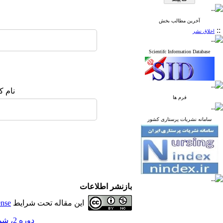
آخرین مطالب بخش
::
اخلاق نشر
Scientifc Information Database
نام ک
فرم ها
سامانه نشریات پرستاری کشور
بازنشر اطلاعات
این مقاله تحت شرایط
ense
دوره 2، شماره 2 - ( 6-1392 )