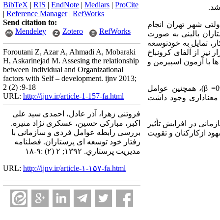
BibTeX
|
RIS
|
EndNote
|
Medlars
|
ProCite
شد.
|
Reference Manager
|
RefWorks
Send citation to:
139 در بیمارستانهای بزرگ دولتی شهر تهران انجام
Mendeley
Zotero
RefWorks
 ای با تخصیص متناسب صورت گرفت و در نهایت 949 نفر از پرستاران بالینی به صورت
ر، تمایل به خودتوسعه
Foroutani Z, Azar A, Ahmadi A, Mobaraki
 نیز از آلفای کرونباخ
H, Askarinejad M. Assesing the relationship
74/ و 70/0 به دست آمد. در نهایت داده‌ ها با آزمون اسپیرمن و
between Individual and Organizational
factors with Self – development. ijnv 2013;
2 (2) :9-18
میان عوامل فردی: نگرش اسلامی به کار (30/0= β)، تعهد حرفه ‌ ای (11/0= β) و تمایل فرد (09/0= β)، همچنین عوامل
URL:
http://ijnv.ir/article-1-157-fa.html
ه ای پرستاران ارتباط معناداری وجود داشت
فروتنی زهرا، آذر عادل، احمدی سید علی
اکبر، مبارکی حسین، عسکری نژاد منیره.
مانی در افزایش تأثیر
بررسی رابطه عوامل فردی و سازمانی با
ود ازکارکنان و تقویت
رفتار خود توسعه ای پرستاران. فصلنامه
مديريت پرستاري. ۱۳۹۲; ۲ (۲) :۹-۱۸
URL:
http://ijnv.ir/article-۱-۱۵۷-fa.html