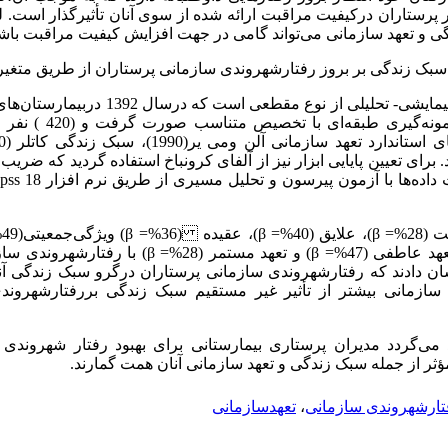
 پرستاران درکیفیت مراقبت ارائه شده از سوی آنان تأثیرگذار است. ل
دگی و تعهد سازمانی می‌تواند گامی در جهت افزایش کیفیت مراقبت باش
بک زندگی بر بروز رفتارشهروندی ‌سازمانی پرستاران از طریق متغی
این پژوهش یک مطالعه پیمایشی- تحلیلی از نوع 
شمالی انجام پذیرفت. در این 
تعهد­سازمانی: تعهد­ هنجاری (44%= β)، تعهد عاطفی (47%= β) و 
ین یافته‌ها نشان دادند که رفتارشهروندی سازمانی پرستاران درگرو سبک زندگی
ازمانی بیشتر از تأثیر غیر مستقیم سبک زندگی بررفتارشهروند
اد می‌گردد مدیران پرستاری بیمارستانی برای بهبود رفتار شهروندی 
مؤثر از جمله سبک زندگی و تعهد سازمانی آنان همت گمارند.
تارشهروندی سازمانی
،
تعهدسازمانی