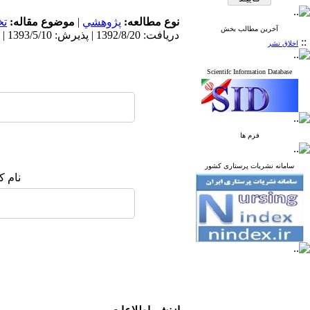
نوع مطالعه:
پژوهشي
|
موضوع مقاله:
ت
آخرین مطالب بخش
دریافت: 1392/8/20 | پذیرش: 1393/5/10 | انتشار: 1393/8/8
::
اخلاق نشر
Scientifc Information Database
فرم ها
سامانه نشریات پرستاری کشور
نام ک