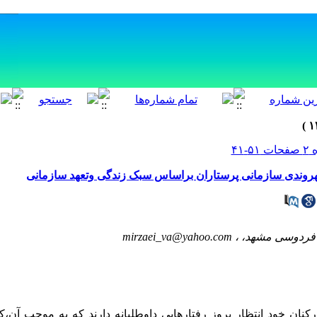
هروندی سازمانی پرستاران براساس سبک زندگی وتعهد سازمانی
ه فردوسی مشهد، ،
mirzaei_va@yahoo.com
نان خود انتظار بروز رفتارهایی داوطلبانه دارند که به موجب آن،ک