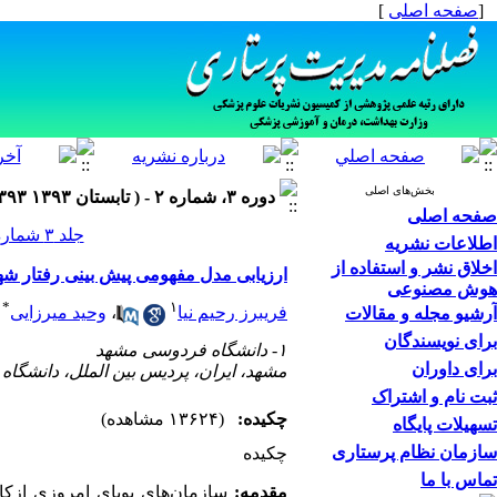
[
صفحه اصلی
]
بخش‌های اصلی
دوره ۳، شماره ۲ - ( تابستان ۱۳۹۳ ۱۳۹۳ )
صفحه اصلی
جلد ۳ شماره ۲ صفحات ۵۱-۴۱
اطلاعات نشریه
اخلاق نشر و استفاده از
ارزیابی مدل مفهومی پیش بینی رفتار ش
هوش مصنوعی
*
۱
فریبرز رحیم نیا
،
وحید میرزایی
آرشیو مجله و مقالات
برای نویسندگان
۱- دانشگاه فردوسی مشهد
برای داوران
مشهد، ایران، پردیس بین الملل، دانشگا
ثبت نام و اشتراک
چکیده:
(۱۳۶۲۴ مشاهده)
تسهیلات پایگاه
سازمان نظام پرستاری
چکیده
تماس با ما
مقدمه:
سازمان‌های پویای امروزی ازکارک