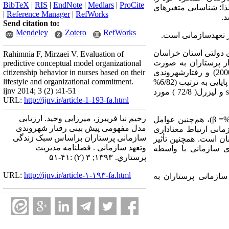
BibTeX
|
RIS
|
EndNote
|
Medlars
|
ProCite
ذا؛ شناسایی متغیرهای
|
Reference Manager
|
RefWorks
د.
Send citation to:
Mendeley
Zotero
RefWorks
ر تعهدسازمانی است.
مقطعی است که درسال 1392 دربیمارستان‌های دولتی استان خراسان
Rahimnia F, Mirzaei V. Evaluation of
مطالعه نمونه‌گیری طبقه‌ای با تخصیص متناسب صورت گرفت و (420 ) نفر از پرستاران به صورت
predictive conceptual model organizational
تصادفی انتخاب شدند و به پرسشنامه‌های استاندارد تعهد سازمانی آلن ومی یر(1990)، سبک زندگی کاتلر (2000) و رفتارشهروندی
citizenship behavior in nurses based on their
lifestyle and organizational commitment.
سازمانی توسط اورگان(2000) پاسخ دادند. برای تعیین پایایی ابزار نیز از آلفای کرونباخ استفاده گردید که ضریب پایایی به ترتیب (6/82%
ijnv 2014; 3 (2) :41-51
، 8/85% و 4/87% ) به دست آمد. درنهایت داده‌ها با آزمون پیرسون و تحلیل مسیری از طریق نرم افزار 18 spss و لیزرل( 72/8 ) مورد
URL:
http://ijnv.ir/article-1-193-fa.html
رحیم نیا فریبرز، میرزایی وحید. ارزیابی
میان­ عوامل سبک زندگی: فعالیت (28%= β)، علایق (40%= β)، عقیده (36%= β) ویژگی‌جمعیتی(49%= β)،­ هم‌چنین­­ عوامل
مدل مفهومی پیش بینی رفتار شهروندی
تعهد مستمر (28%= β) با رفتارشهروندی سازمانی ارتباط معناداری
سازمانی پرستاران براساس سبک زندگی
 آنان است. همچنین تأثیر
وتعهد سازمانی . فصلنامه مديريت
ی سازمانی با واسطه
پرستاري. ۱۳۹۳; ۳ (۲) :۴۱-۵۱
URL:
http://ijnv.ir/article-۱-۱۹۳-fa.html
‌سازمانی پرستاران به