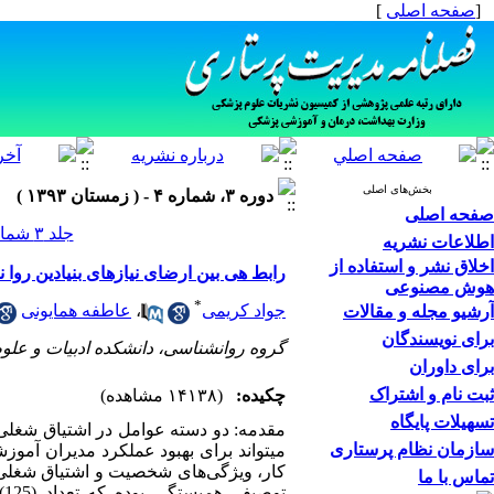
[
صفحه اصلی
]
بخش‌های اصلی
دوره ۳، شماره ۴ - ( زمستان ۱۳۹۳ )
صفحه اصلی
جلد ۳ شماره ۴ صفحات ۰-۰
اطلاعات نشریه
اخلاق نشر و استفاده از
رابط هی بین ارضای نیازهای بنیادین روا
هوش مصنوعی
*
جواد کریمی
،
عاطفه همایونی
آرشیو مجله و مقالات
برای نویسندگان
گروه روانشناسی، دانشکده ادبیات و علوم ا
برای داوران
ثبت نام و اشتراک
چکیده:
(۱۴۱۳۸ مشاهده)
تسهیلات پایگاه
مقدمه: دو دسته عوامل در اشتیاق شغلی
سازمان نظام پرستاری
میتواند برای بهبود عملکرد مدیران آموز
کار، ویژگی‌های شخصیت و اشتیاق شغلی در
تماس با ما