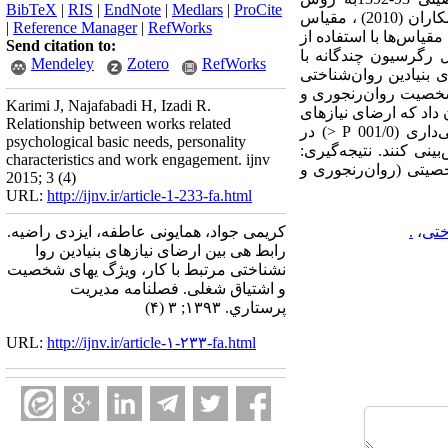
BibTeX
|
RIS
|
EndNote
|
Medlars
|
ProCite
نمونه‌گیری تصادفی خوشه‌ای انتخاب شدند و به مقیاس ارضای نیازهای بنیادین مرتبط با کار؛ ون‌دن بروک و همکاران (2010) ، مقیاس
|
Reference Manager
|
RefWorks
 شغلی اترخت شوفیلی( 2003) پاسخ دادند. پایایی مقیاس‌ها با استفاده از
Send citation to:
ی و تحلیل رگرسیون چندگانه با
Mendeley
Zotero
RefWorks
نیازهای بنیادین روان‌شناختی
 و ابعاد آن همبستگی مثبت و معنادار (001/0 P <) ولی بین شخصیت روان‌رنجوری و
Karimi J, Najafabadi H, Izadi R.
لیل رگرسیون نشان داد که ارضای نیازهای
Relationship between works related
بنیادین روان‌شناختی مرتبط با کار و برون‌گرایی با رابطه مثبت و روان‌رنجوری با رابطه‌ی منفی نقش معنی‌داری (001/0 P <) در
psychological basic needs, personality
تغییرات اشتیاق شغلی پیش‌بینی کنند. نتیجه‌گیری:
characteristics and work engagement. ijnv
خصیتی (روان‌رنجوری و
2015; 3 (4)
URL:
http://ijnv.ir/article-1-233-fa.html
ختی
،
.
کریمی جواد، همایونی عاطفه، ایزدی راضیه.
رابط هی بین ارضای نیازهای بنیادین روا
نشناختی مرتبط با کار، ویژگ یهای شخصیت
و اشتیاق شغلی. فصلنامه مديريت
پرستاري. ۱۳۹۳; ۳ (۴)
URL:
http://ijnv.ir/article-۱-۲۳۳-fa.html