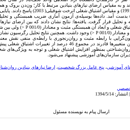
شخصیت پنج عاملی نئو کاستا و مک‌کرا(1991) و مقیاس اشتیاق
لفای کرونباخ در محدوده (80/0 تا 92/0) بدست آمد. داده‌ها بوسیله‌ی آزمون آماری ضریب همبستگ
م افزار SPSS21مورد تجزیه و تحلیل قرار گرفت. یافته‌ها: نتایج نشان دادند که بین ارضای 
مرتبط با کار، شخصیت برون‌گرایی و اشتیاق شغلی
اشتیاق شغلی و ابعاد آن همبستگی منفی و معنادار (001/0 P <) وجود داشت. همچنین نتایج تح
پیش‌بینی اشتیاق شغلی کارکنان دارد. این متغییرها قادرند در مجموع 46 درصد از 
ن روان‌شناختی بمنظور افزایش اشتیاق شغلی و توجه به ویژگی‌های ش
دیران سازمان‌های آموزشی پیشنهاد می‌شود.
ای آموزشی
،
پنج عامل بزرگ شخصیت
،
ارضا نیازهای بنیادین روان‌شنا
خصصي
ارسال پیام به نویسنده مسئول