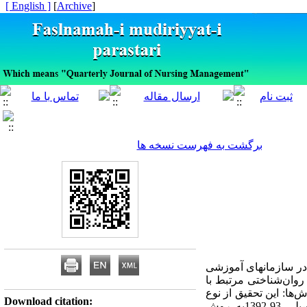
[ English ]
]
Archive
[
برگشت به فهرست نسخه ها
در سازمانهای آموزشی
روان‌شناختی مرتبط با
ها: این تحقیق از نوع
Download citation:
توصیفی-همبستگی بوده که تعداد (125) نفر از کارمندان دانشگاه آزاد اسلامی واحد نجف‌آباد در سال تحصیلی 93-1392به روش