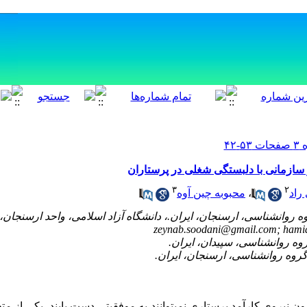
 سازمانی با دلبستگی شغلی در پرستاران
۳
۲
راد
،
محبوبه چین آوه
وه روانشناسی، ارسنجان، ایران.، دانشگاه آزاد اسلامی، واحد ارسنجان
zeynab.soodani@gmail.com; ham
ون نیروی کارآمد پرستاری نمی­توانند به موفقیتی دست یابند، یکی از مت