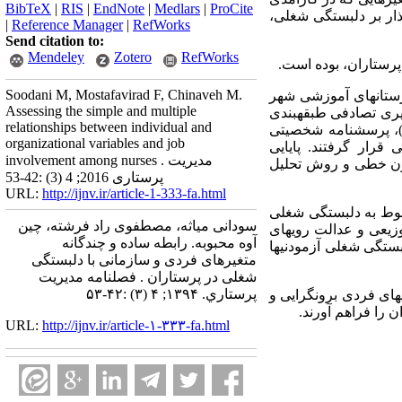
BibTeX
|
RIS
|
EndNote
|
Medlars
|
ProCite
ار بر دلبستگی شغلی،
|
Reference Manager
|
RefWorks
Send citation to:
Mendeley
Zotero
RefWorks
رستاران، بوده است.
Soodani M, Mostafavirad F, Chinaveh M.
ستان­های آموزشی شهر
Assessing the simple and multiple
64 پرستار مرد) به شیوه­ی نمونه­گیری تصادفی طبقه­بندی
relationships between individual and
ده به روش سیستماتیک، انتخاب شدند و با استفاده از پرسشنامه­ی عدالت سازمانی نیهوف و مورمن(1993)، پرسشنامه شخصیتی
organizational variables and job
ز و کیلپاتریک(1984) مورد ارزیابی قرار گرفتند. پایایی
involvement among nurses . مدیریت
آمد. داده­ها با تحلیل رگرسیون خطی و روش تحلیل
پرستاری 2016; 4 (3) :42-53
URL:
http://ijnv.ir/article-1-333-fa.html
مربوط به دلبستگی شغلی
سودانی میاثه، مصطفوی راد فرشته، چین
توزیعی و عدالت رویه­ای
آوه محبوبه. رابطه ساده و چندگانه
اد که می‌توان 32 درصد واریانس متغیر دلبستگی شغلی آزمودنی­ها
متغیرهای فردی و سازمانی با دلبستگی
شغلی در پرستاران . فصلنامه مديريت
پرستاري. ۱۳۹۴; ۴ (۳) :۴۲-۵۳
ای فردی برون­گرایی و
را فراهم آورند.
URL:
http://ijnv.ir/article-۱-۳۳۳-fa.html