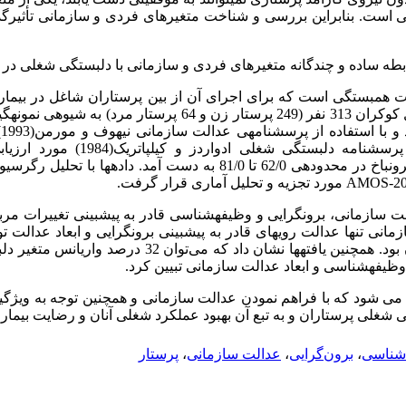
ی است. بنابراین بررسی و شناخت متغیرهای فردی و سازمانی تأثیرگذ
 ساده و چندگانه متغیرهای فردی و سازمانی با دلبستگی شغلی در پ
ت همبستگی است که برای اجرای آن از بین پرستاران شاغل در بیمار
اهواز در سال 1393، با استفاده از فرمول کوکران 313 نفر (249 پرستار زن و 
ش
) و پرسشنامه دلبستگی شغلی ادوارد
پرسشنامه‏ها با استفاده از روش آلفای کرونباخ در محدوده‏ی 62/0 تا 81/0 به دست 
AMOS-2
مورد تجزیه و تحلیل آماری قرار گرفت.
عدالت سازمانی، برون­گرایی و وظیفه­شناسی قادر به پیش­بینی تغییرات 
سازمانی تنها عدالت رویه­ای قادر به پیش­بینی برون­گرایی و ابعاد عدالت 
قادر به پیش­بینی وظیفه­شناسی پرستاران بود. همچنین یافته­ها نشان د
 وظیفه­شناسی و ابعاد عدالت سازمانی تبیین کرد.
 می شود که با فراهم نمودن عدالت سازمانی و همچنین توجه به ویژگی­ه
لی پرستاران و به تبع آن بهبود عملکرد شغلی آنان و رضایت بیماران 
شناسی
،
برون‌گرایی
،
عدالت سازمانی
،
پرستار