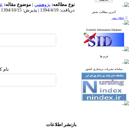
نوع مطالعه:
پژوهشي
|
موضوع مقاله:
عم
دریافت: 1394/4/19 | پذیرش: 1394/10/15 | انتشار: 1394/10/15
آخرین مطالب بخش
::
اخلاق نشر
Scientifc Information Database
فرم ها
نام ک
سامانه نشریات پرستاری کشور
بازنشر اطلاعات