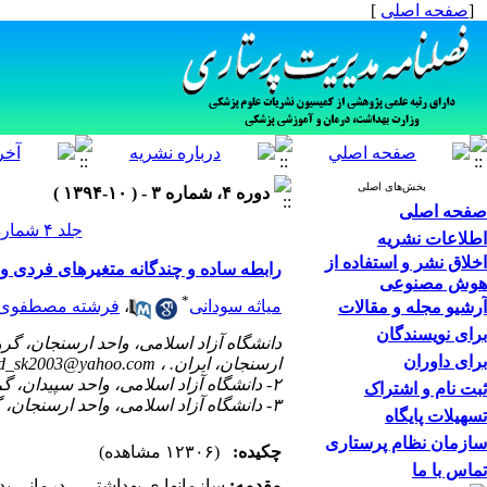
[
صفحه اصلی
]
بخش‌های اصلی
دوره ۴، شماره ۳ - ( ۱۰-۱۳۹۴ )
صفحه اصلی
جلد ۴ شماره ۳ صفحات ۵۳-۴۲
اطلاعات نشریه
اخلاق نشر و استفاده از
رابطه ساده و چندگانه متغیرهای فردی و
هوش مصنوعی
*
میاثه سودانی
،
فرشته مصطفوی 
آرشیو مجله و مقالات
برای نویسندگان
دانشگاه آزاد اسلامی، واحد ارسنجان، گر
برای داوران
ارسنجان، ایران. ،
id_sk2003@yahoo.com
۲- دانشگاه آزاد اسلامی، واحد سپیدان، گروه روانشناسی، سپیدان، ایران.
ثبت نام و اشتراک
۳- دانشگاه آزاد اسلامی، واحد ارسنجان، گروه روانشناسی، ارسنجان، ایران.
تسهیلات پایگاه
سازمان نظام پرستاری
چکیده:
(۱۲۳۰۶ مشاهده)
تماس با ما
مقدمه:
سازمان‏ها ی بهداشتی – درمانی بد