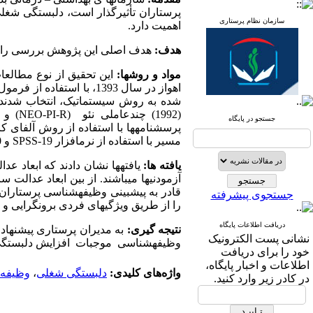
پرستاران تأثیرگذار است، دلبستگی شغل
سازمان نظام پرستاری
اهمیت دارد.
هدف:
هدف اصلی این پژوهش بررسی رابطه
مواد و روش‏ها:
این تحقیق از نوع مطالعا
(1992) چندعاملی نئو (
NEO-PI-R
جستجو در پایگاه
مسیر با استفاده از نرم­افزار
SPSS-19
و
0
یافته‏ ها:
یافته­ها نشان دادند که ابعاد 
آزمودنی­ها می­باشند. از بین ابعاد عدالت 
جستجوی پیشرفته
را از طریق ویژگی­های فردی برون­گرایی و
دریافت اطلاعات پایگاه
نتیجه‏ گیری:
به مدیران پرستاری پیشنهاد
نشانی پست الکترونیک
وظیفه­شناسی موجبات افزایش دلبستگی شغ
خود را برای دریافت
اطلاعات و اخبار پایگاه،
واژه‌های کلیدی:
دلبستگی شغلی
،
وظیفه‌
در کادر زیر وارد کنید.