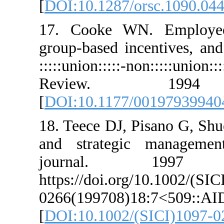
[
DOI:10.1287/orsc.
17. Cooke WN. Em
group-based incent
:::::union:::::-no
Review. 199
[
DOI:10.1177/0019
18. Teece DJ, Pisan
and strategic ma
journal. 
https://doi.org/10.
0266(199708)18:7
[
DOI:10.1002/(SICI