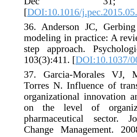
Dec 31; 
[
DOI:10.1016/j.pec
36. Anderson JC, 
modeling in practi
step approach. Ps
103(3):411. [
DOI:10
37. Garcia-Morale
Torres N. Influence
organizational inn
on the level of 
pharmaceutical se
Change Managemen