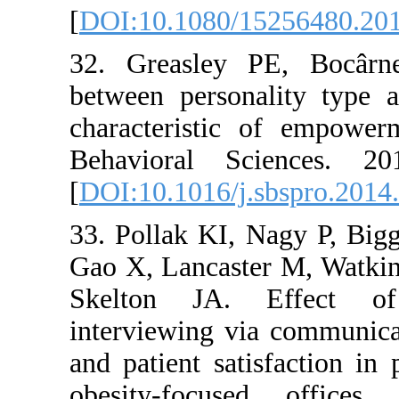
[
DOI:10.1080/1525
32. Greasley PE,
between personalit
characteristic of 
Behavioral Scie
[
DOI:10.1016/j.sbs
33. Pollak KI, Nagy
Gao X, Lancaster M,
Skelton JA. Eff
interviewing via co
and patient satisfa
obesity-focused 