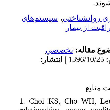
سیستم‌های
،
ناختی
بیمار
له
تخصصي
دریافت: 1395/5/19 | پذیرش: 1396/10/25 | انتشار:
1. Choi KS, Cho 
relationships among