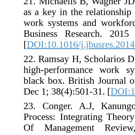
21. Michaelis B, W
as a key in the rel
work systems and w
Business Researc
[
DOI:10.1016/j.jbus
22. Ramsay H, Scho
high‐performance 
black box. British J
Dec 1; 38(4):501-31
23. Conger. A.J,
Process: Integrati
Of Management 