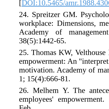
[
DOI:10.5465/amr.
24. Spreitzer GM. 
workplace: Dimensi
Academy of mana
38(5):1442-65.
25. Thomas KW, Vel
empowerment: An "in
motivation. Academ
1; 15(4):666-81.
26. Melhem Y. The
employees' empowe
Feb 1;