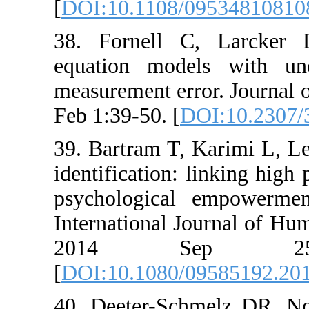
[
DOI:10.1108/0953
38. Fornell C, La
equation models w
measurement error. 
Feb 1:39-50. [
DOI:1
39. Bartram T, Kari
identification: lin
psychological emp
International Jour
2014 Sep 2
[
DOI:10.1080/0958
40. Deeter-Schmel