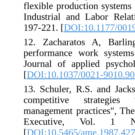
flexible production 
Industrial and Lab
197-221. [
DOI:10.1
12. Zacharatos A
performance work 
Journal of applied
[
DOI:10.1037/0021-
13. Schuler, R.S. a
competitive str
management practi
Executive, Vo
[
DOI:10.5465/ame.