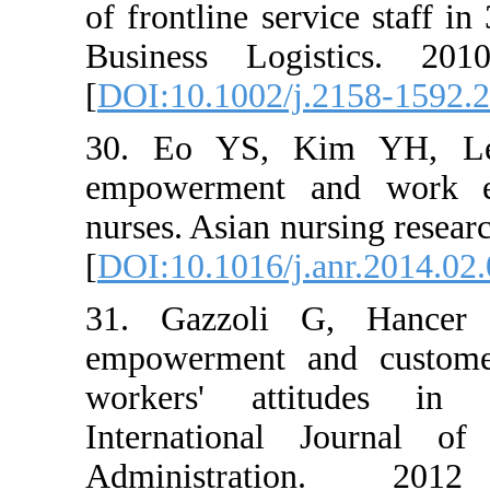
of frontline service
Business Logisti
[
DOI:10.1002/j.215
30. Eo YS, Kim 
empowerment and 
nurses. Asian nursin
[
DOI:10.1016/j.anr.
31. Gazzoli G,
empowerment and c
workers' attitude
International Jo
Administratio