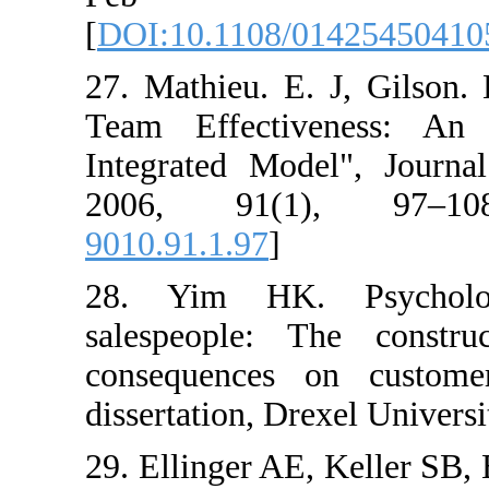
[
DOI:10.1108/0142
27. Mathieu. E. J
Team Effectiven
Integrated Model"
2006, 91(1),
9010.91.1.97
]
28. Yim HK. Ps
salespeople: The 
consequences on c
dissertation, Drexel
29. Ellinger AE, K