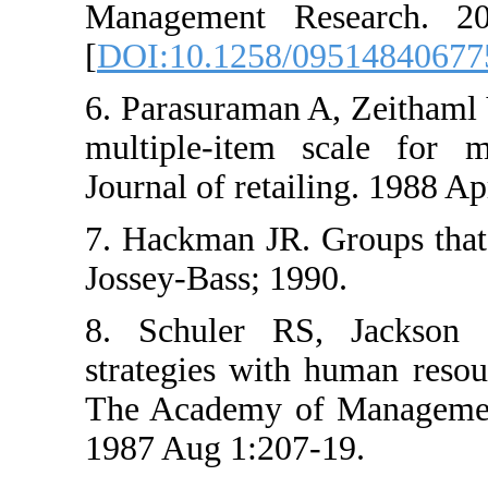
Management Resea
[
DOI:10.1258/0951
6. Parasuraman A, Z
multiple-item sca
Journal of retailing
7. Hackman JR. Grou
Jossey-Bass; 1990.
8. Schuler RS, J
strategies with hum
The Academy of Ma
1987 Aug 1:207-19.