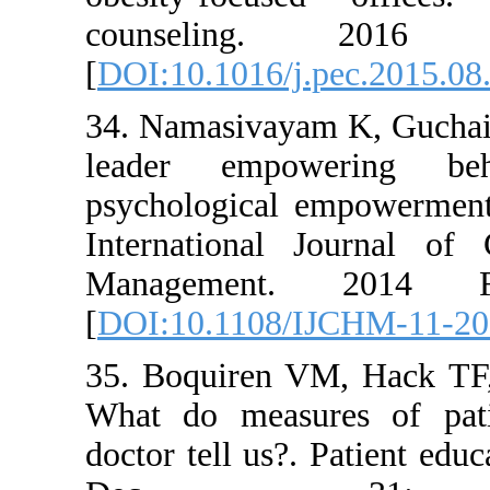
counseling. 2
[
DOI:10.1016/j.pec
34. Namasivayam K, 
leader empower
psychological empo
International Jou
Management. 2
[
DOI:10.1108/IJCH
35. Boquiren VM, 
What do measures 
doctor tell us?. Pat