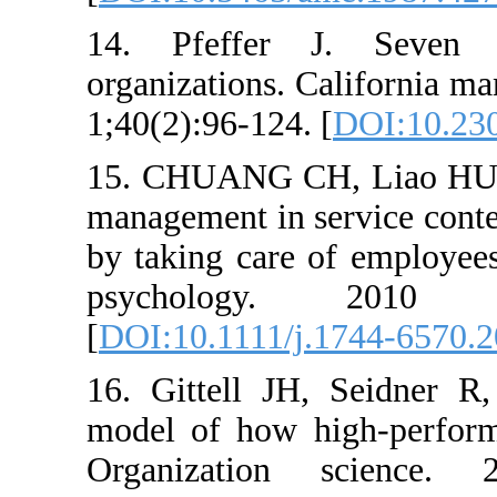
14. Pfeffer J. S
organizations. Cali
1;40(2):96-124. [
DO
15. CHUANG CH, Li
management in servi
by taking care of e
psychology. 2
[
DOI:10.1111/j.174
16. Gittell JH, Se
model of how high
Organization sci