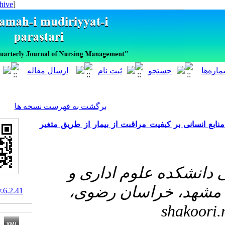
[ English ]
]
Archive
[
برگشت به فهرست نسخه ها
 کیفیت مراقبت از بیمار از طریق متغیر
#علوم اداری و
 خراسان رضوی
10.29252/ijnv.6.2.41
s