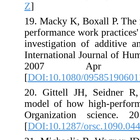
Z
]
19. Macky K, Boxall
performance work pr
investigation of ad
International Jour
2007 Apr 
[
DOI:10.1080/0958
20. Gittell JH, Se
model of how high
Organization sci
[
DOI:10.1287/orsc.