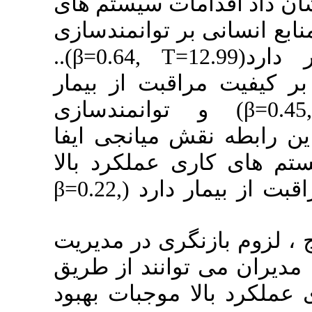
اقدامات سیستم های
انی بر توانمندسازی
روانشناختی تاثیر معنادار دارد(β=0.64, T=12.99)..
ت مراقبت از بیمار
تاثیر دارد (β=0.45, T=11.65) توانمندسازی
ه نقش میانجی ایفا
کاری عملکرد بالا
تاثیر مستقیم بر کیفیت مراقبت از بیمار دارد (β=0.22,
م بازنگری در مدیریت
ی توانند از طریق
بالا موجبات بهبود