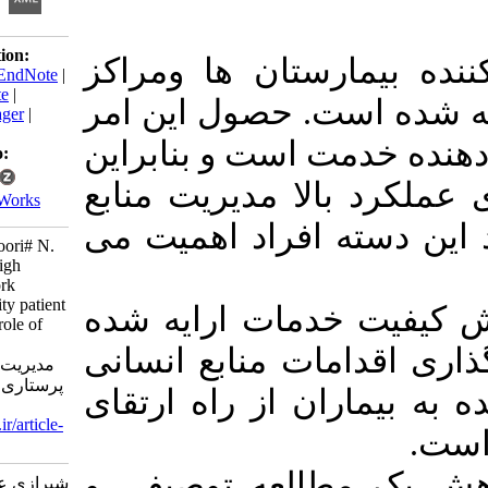
Download citation:
مارستان ها ومراکز
BibTeX
|
RIS
|
EndNote
|
Medlars
|
ProCite
|
است. حصول این امر
Reference Manager
|
RefWorks
دمت است و بنابراین
Send citation to:
Mendeley
بالا مدیریت منابع
Zotero
RefWorks
ته افراد اهمیت می
Shirazi A, Shakoori# N.
The Impact of high
performance work
systems on quality patient
خدمات ارایه شده
care: mediating role of
psychological
دامات منابع انسانی
empowerment . مدیریت
پرستاری 2017; 6 (2) :41-
ران از راه ارتقای
50
URL:
http://ijnv.ir/article-
1-432-fa.html
مطالعه توصیفی و
شیرازی علی، شکوری#