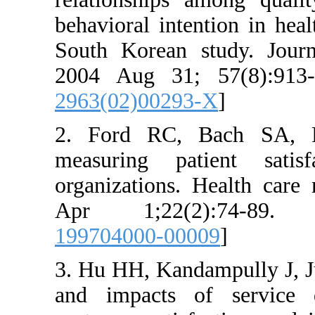
behavioral intentio
South Korean stud
2004 Aug 31; 57(
2963(02)00293-X
]
2. Ford RC, Bac
measuring patien
organizations. Hea
Apr 1;22(2):7
199704000-00009
]
3. Hu HH, Kandampu
and impacts of se