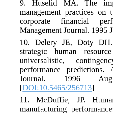
9. Huselid MA. 
management practic
corporate finan
Management Journal.
10. Delery JE, D
strategic human 
universalistic, c
performance pred
Journal. 199
[
DOI:10.5465/2567
11. McDuffie, JP
manufacturing perf