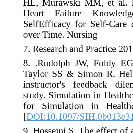
HL, Murawski MM, e
Heart Failure K
SelfEfficacy for Se
over Time. Nursing
7. Research and Pra
8. .Rudolph JW, F
Taylor SS & Simon
instructor's feed
study. Simulation in
for Simulation in
[
DOI:10.1097/SIH.
9. Hosseini S. The 