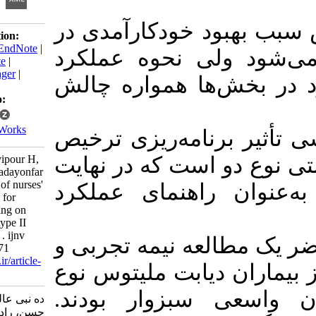
بود خودکارآمدی در
Download citation:
BibTeX
|
RIS
|
EndNote
|
 ولی نحوه عملکرد
Medlars
|
ProCite
|
Reference Manager
|
ش‌ها همواره چالش
RefWorks
Send citation to:
Mendeley
Zotero
RefWorks
رنامه‌ریزی ترخیص
Dehnabi A, Navipour H,
دو است که در نهایت
Radsepehr H, Tadayonfar
M. Presentation of nurses'
ن راهنمای عملکرد
functional guide for
discharge planning on
self-efficacy of type II
diabetic patients . ijnv
العه نیمه تجربی و
2017; 6 (2) :60-71
URL:
http://ijnv.ir/article-
ر از بیماران دیابت ملیتوس نوع
1-494-fa.html
ی سبزوار بودند
ده نبی عالمه، ناوی پور#
حسن، رادسپهر حمید،