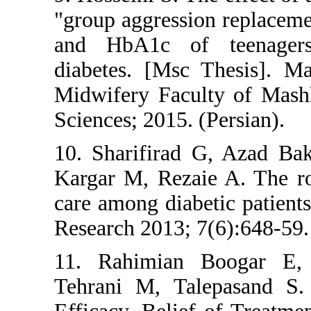
"group aggression re
and HbA1c of tee
diabetes. [Msc The
Midwifery Faculty 
Sciences; 2015. (Per
10. Sharifirad G, 
Kargar M, Rezaie A.
care among diabetic
Research 2013; 7(6)
11. Rahimian Boo
Tehrani M, Talepa