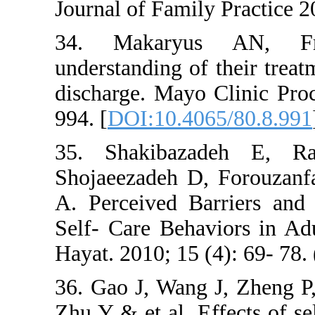
Journal of Family Pr
34. Makaryus A
understanding of the
discharge. Mayo Cli
994. [
DOI:10.4065/
35. Shakibazadeh
Shojaeezadeh D, Fo
A. Perceived Barri
Self- Care Behavior
Hayat. 2010; 15 (4):
36. Gao J, Wang J,
Zhu Y & et al. Effect