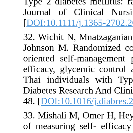
Type 2 diabetes mel
Journal of Clinic
[
DOI:10.1111/j.136
32. Wichit N, Mnat
Johnson M. Randomi
oriented self-man
efficacy, glycemic 
Thai individuals 
Diabetes Research A
48. [
DOI:10.1016/j.
33. Mishali M, Om
of measuring self- 