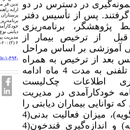
ری در دسترس در دو
تدین فر موسی الرضا.
ارایه راهنمای عملکردی
 پس از تأسیس دفتر
پرستاران برای
برنامه‌ریزی ترخیص بر
گر، برنامه‌ریزی
خودکارآمدی بیماران
دیابتی نوع دو. فصلنامه
ترخیص بیمار از
مديريت پرستاري. ۱۳۹۶;
۶ (۲) :۶۰-۷۱
شی بر اساس مراحل
URL:
از ترخیص به همراه
http://ijnv.ir/article-۱-۴۹۴-
fa.html
ویزیت در منزل و پیگیری تلفنی به مدت 4 ماه ادامه
اعات چک‌لیست
ارآمدی در مدیریت
دیابت نوع دو (DMSES) ن دیابتی را
در رعایت رژیم غذایی(8 گویه)، میزان فعالیت بدنی(4
گویه)، مصرف دارو(3 گویه) و اندازه‌گیری قندخون(4