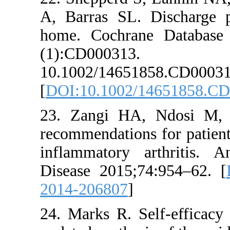
A, Barras SL. Dis
home. Cochrane D
(1):CD
10.1002/14651858.
[
DOI:10.1002/1465
23. Zangi HA, Nd
recommendations for
inflammatory arth
Disease 2015;74:95
2014-206807
]
24. Marks R. Self-ef