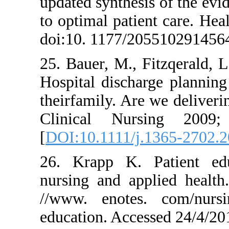
updated synthesis of
to optimal patient 
doi:10. 1177/20551
25. Bauer, M., Fitzq
Hospital discharge 
theirfamily. Are we 
Clinical Nursin
[
DOI:10.1111/j.136
26. Krapp K. Pati
nursing and applied
//www. enotes. co
education. Accessed