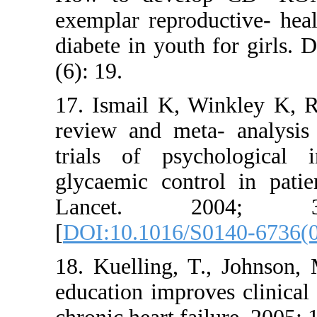
exemplar reproducti
diabete in youth fo
(6): 19.
17. Ismail K, Wink
review and meta- a
trials of psychol
glycaemic control 
Lancet. 2004
[
DOI:10.1016/S014
18. Kuelling, T., 
education improves 