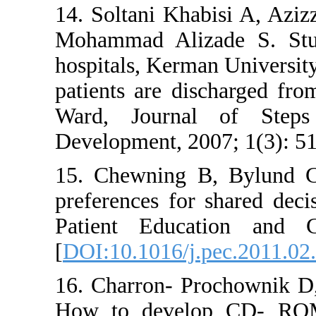
14. Soltani Khabisi
Mohammad Alizade
hospitals, Kerman Un
patients are discha
Ward, Journal o
Development, 2007; 1
15. Chewning B, B
preferences for sha
Patient Educatio
[
DOI:10.1016/j.pec
16. Charron- Proc
How to develop C