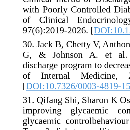
with Poorly Control
of Clinical Endo
97(6):2019-2026. [
D
30. Jack B, Chetty 
G, & Johnson A. 
discharge program to
of Internal Med
[
DOI:10.7326/0003
31. Qifang Shi, Sh
improving glycae
glycaemic controlb