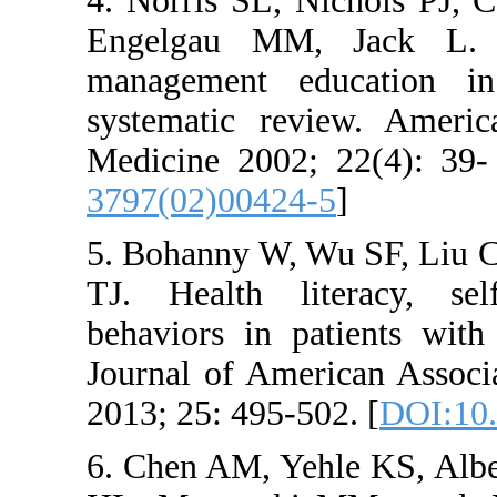
4. Norris SL, Nich
Engelgau MM, Jac
management educa
systematic review
Medicine 2002; 22(
3797(02)00424-5
]
5. Bohanny W, Wu S
TJ. Health litera
behaviors in patien
Journal of American
2013; 25: 495-502. 
6. Chen AM, Yehle 