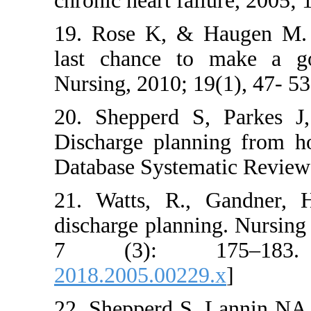
chronic heart failur
19. Rose K, & Hau
last chance to m
Nursing, 2010; 19(1)
20. Shepperd S, P
Discharge planning
Database Systemati
21. Watts, R., Ga
discharge planning.
7 (3): 17
2018.2005.00229.x
]
22. Shepperd S, L