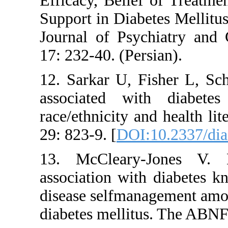
Efficacy, Belief of
Support in Diabetes
Journal of Psychia
17: 232-40. (Persian
12. Sarkar U, Fisher
associated with d
race/ethnicity and h
29: 823-9. [
DOI:10.
13. McCleary-Jon
association with di
disease selfmanage
diabetes mellitus. 