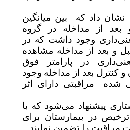
اد که بین میانگین
 مداخله در گروه
آزمون(0/000=P) شت که در
گروه کنترل (0/62=P) ه مشاهده
 در پارامتر فوق
(0/000=P)، مداخله وجود
راقبتی دارای اثر
شنهاد می‌شود که با
ر بیمارستان برای
بت را تضمین نمایند