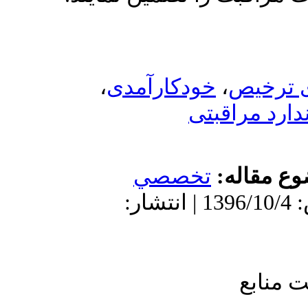
،
خودکارآمدی
،
قبتی
له
تخصصي
دریافت: 1396/4/21 | پذیرش: 1396/10/4 | انتشار: