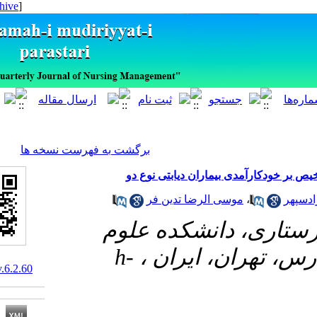
[ English ]
]
Archive
[
برگشت به فهرست نسخه ها
ی بیماران دیابتی نوع دو
وسی الرضا تدین فر
#دانشکده علوم
h-
ران، ایران
10.29252/ijnv.6.2.60