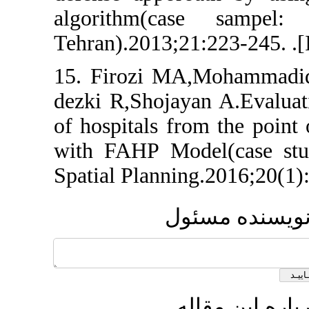
algorithm(case
Tehran).2013;21:223
15. Firozi MA,Mo
dezki R,Shojayan A.
of hospitals from t
with FAHP Model(c
Spatial Planning.201
 مسئول
 مقاله