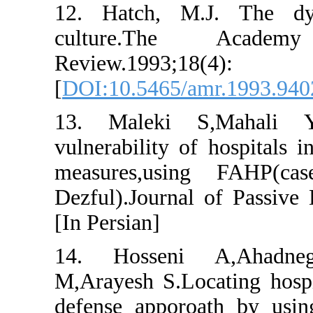
12. Hatch, M.J. 
culture.The 
Review.19
[
DOI:10.5465/amr.
13. Maleki S,Mah
vulnerability of ho
measures,using 
Dezful).Journal of 
[In Persian]
14. Hosseni A,
M,Arayesh S.Locatin
defense apporoath 