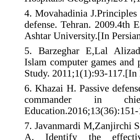
4. Movahadinia J.Pr
defense. Tehran. 20
Ashtar University.[I
5. Barzeghar E,La
Islam computer gam
Study. 2011;1(1):93
6. Khazai H. Passiv
commander in
Education.2016;13(3
7. Javanmardi M,Za
A. Identify the 