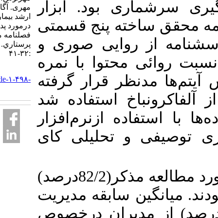
ماری بود. ابزار
مهری. آگاهی مدیران
ارشد بیمارستان‌ها
 ساخته پنج قسمتی
درمورد پدافند غیرعامل .
فصلنامه مديريت
 از روایی صوری و
پرستاري. ۱۳۹۶; ۶ (۱)
:۳۲-۴۱
ئی محتوا با نمره
URL:
(0/79) ظر قرار گرفته
http://ijnv.ir/article-۱-۴۹۸-
fa.html
رونباخ استفاده شد
(0/84). ه ازنرم‌افزار
فی و تحلیلی کای
یافته‌ها: بیشتر نمونه‌های مورد مطالعه مذکر(82/2درصد)
4-36 بودند. میانگین سابقه مدیریت
(5/2) 28/9درصد) از مدیران درخصوص