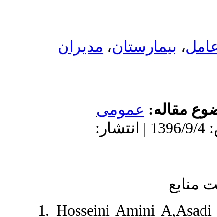
مدیران
،
مارستان
له
عمومى
دریافت: 1396/5/26 | پذیرش: 1396/9/4 | انتشار:
1. Hosseini Amini 