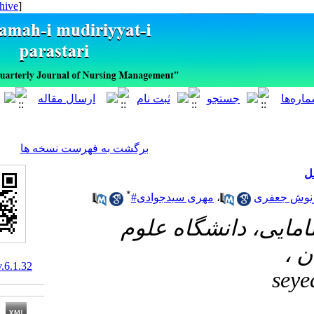
[ English ]
]
Archive
[
برگشت به فهرست نسخه ها
*
مهری سیدجوادی#
،
#نشگاه علوم
10.29252/ijnv.6.1.32