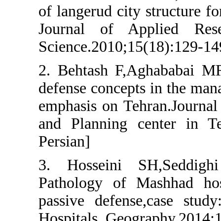
of langerud city str
Journal of Appli
Science.2010;15(18)
2. Behtash F,Agha
defense concepts in
emphasis on Tehran.
and Planning cente
Persian]
3. Hosseini SH,
Pathology of Mash
passive defense,c
Hospitals. Geograph