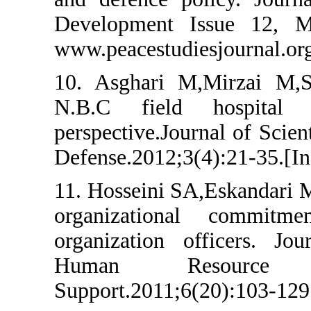
Development Issu
www.peacestudiesjo
10. Asghari M,Mir
N.B.C field ho
perspective.Journal
Defense.2012;3(4):2
11. Hosseini SA,Esk
organizational c
organization offi
Human Reso
Support.2011;6(20):