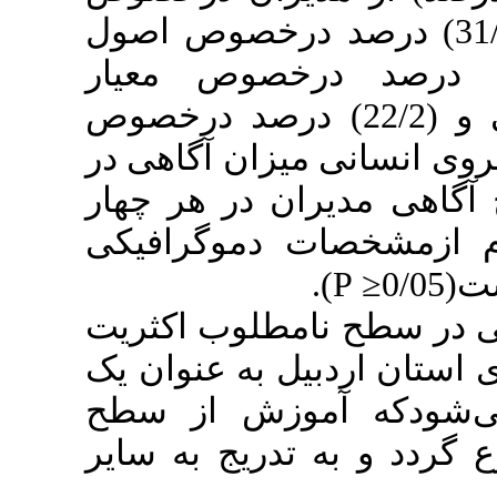
ند غیرعامل، (31/1) درصد درخصوص اصول
ل، (13/3) درصد درخصوص معیار
اولویت‌بندی مراکز درمانی و (22/2) درصد درخصوص
نی میزان آگاهی در
یران در هر چهار
خصات دموگرافیکی
سطح نامطلوب اکثریت
اردبیل به عنوان یک
ه آموزش از سطح
به تدریج به سایر