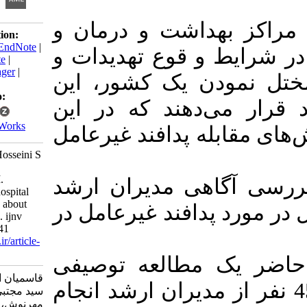
بهداشت و درمان و
Download citation:
BibTeX
|
RIS
|
EndNote
|
 و قوع تهدیدات و
Medlars
|
ProCite
|
Reference Manager
|
ودن یک کشور، این
RefWorks
Send citation to:
ی‌دهند که در این
Mendeley
Zotero
RefWorks
له پدافند غیرعامل
Ghasemian A, Hosseini S
M, Jafari M,
Seyedjavadi# M.
اهی مدیران ارشد
Knowledge of hospital
senior managers about
د پدافند غیرعامل در
passive defense . ijnv
2017; 6 (1) :32-41
URL:
http://ijnv.ir/article-
1-498-fa.html
ک مطالعه توصیفی
قاسمیان امیر، حسینی
 بر روی 45 نفر از مدیران ارشد انجام
سید مجتبی، جعفری
مهرنوش، سیدجوادی#