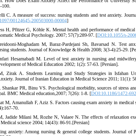
h. How Does Exam Anxiety Affect the Performance of University Stu
3-100.
li C. A measure of success: nursing students and test anxiety. Journa
1097/00124645-200503000-00004
]
ss H, Pfitzer G, Köhle K. Mental health and performance of medical 
omatic Medical Psychology. 2007; 57(7):289-97. [
DOI:10.1055/s-200
reidooni-Moghadam M, Baraz-Pardejani Sh, Bavarsad N. Test anxie
ing students. Journal of Knowledge & Health 2008; 3(3-4):25-29. [Pe
fari Hesamabadi M. Level of test anxiety in nursing and midwifery
Development of Medical Education 2002; 1(2): 57-63. [Persian].
, Zirak A. Students Learning and Study Strategies in Isfahan Uni
Anxiety. Journal of Iranian Education in Medical Science 2011; 11(1): 58
 Shankar PR, Binu VS. Psychological morbidity, sources of stress an
pal. BMC Medical education,2007; 7(26): 1-8. [
DOI:10.1186/1472-692
 M, Amanullah F, Aziz S. Factors causing exam anxiety in medical st
4):167-70.
 Jadide Milani M, Rozhe N, Valaee N. The effects of relaxation exerc
Medical science 2004; 14(43): 86-91.[Persian]
king anxiety: Among nursing & general college students. Journal of