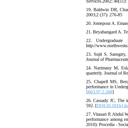
Services.2002; 40(11):
19. Baldwin DR, Chamb
2003;2 (37): 276-85
20. Jomepour A. Emancip
21. Beyabangard A. Tes
22. Undergraduate 
http://www.northwestu
23. Sujit S. Sansgiry
Journal of Pharmaceuti
24. Narimany M, Eslam
quarterly. Journal of R
25. Chapell MS, Benj
performance in Undergr
0663.97.2.268
]
26. Cassady JC. The in
592. [
DOI:10.1016/j.le
27. Vitasari P, Abdul
performance among eng
2010): Procedia - Socia