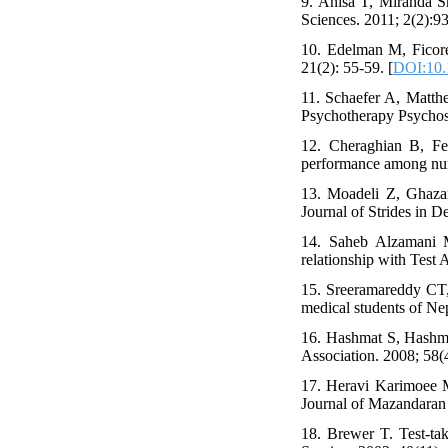
9. Anisa T, Miranda S
Sciences. 2011; 2(2):9
10. Edelman M, Ficorel
21(2): 55-59. [
DOI:10.
11. Schaefer A, Matthe
Psychotherapy Psychos
12. Cheraghian B, Fe
performance among nurs
13. Moadeli Z, Ghazan
Journal of Strides in 
14. Saheb Alzamani M
relationship with Test 
15. Sreeramareddy CT,
medical students of Ne
16. Hashmat S, Hashmat
Association. 2008; 58(
17. Heravi Karimoee M,
Journal of Mazandaran 
18. Brewer T. Test-ta