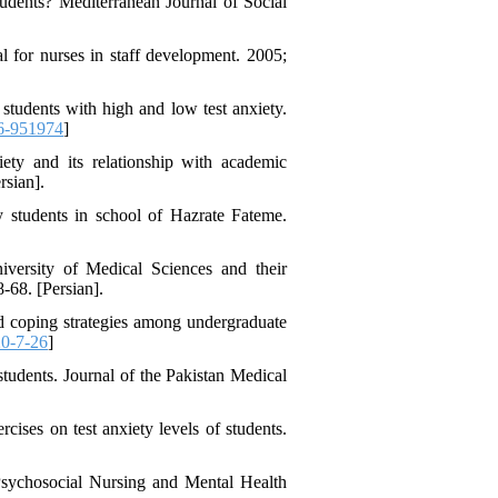
dents? Mediterranean Journal of Social
l for nurses in staff development. 2005;
students with high and low test anxiety.
6-951974
]
ty and its relationship with academic
rsian].
 students in school of Hazrate Fateme.
versity of Medical Sciences and their
-68. [Persian].
d coping strategies among undergraduate
0-7-26
]
udents. Journal of the Pakistan Medical
ises on test anxiety levels of students.
 Psychosocial Nursing and Mental Health