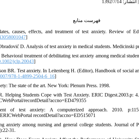
فهرست منابع
tes, causes, effects, and treatment of test anxiety. Review of Ed
43058001047
]
bradović D. Analysis of test anxiety in medical students. Medicinski p
Behavioral treatment of debilitating test anxiety among medical studen
.1002/jclp.20043
]
son BR. Test anxiety. In Leitenberg H. (Editor), Handbook of social 
007/978-1-4899-2504-6_16
]
ety: The state of the art. New York: Plenum Press. 1998.
. Helping Students Cope with Test Anxiety. ERIC Digest.2003.p: 4. [
CWebPortal/recordDetail?accno=ED479355
nt of test anxiety: A computerized approach. 2010. p:115 [
/ERICWebPortal recordDetail?accno=ED515071
ing anxiety among nursing and general college students. Journal of
):22-31.