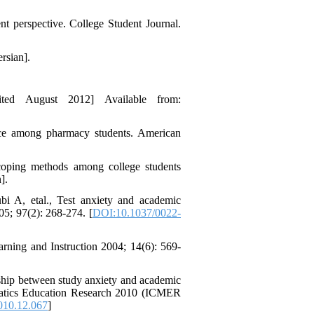
 perspective. College Student Journal.
rsian].
ited August 2012] Available from:
ance among pharmacy students. American
 coping methods among college students
].
 A, etal., Test anxiety and academic
5; 97(2): 268-274. [
DOI:10.1037/0022-
earning and Instruction 2004; 14(6): 569-
hip between study anxiety and academic
matics Education Research 2010 (ICMER
010.12.067
]