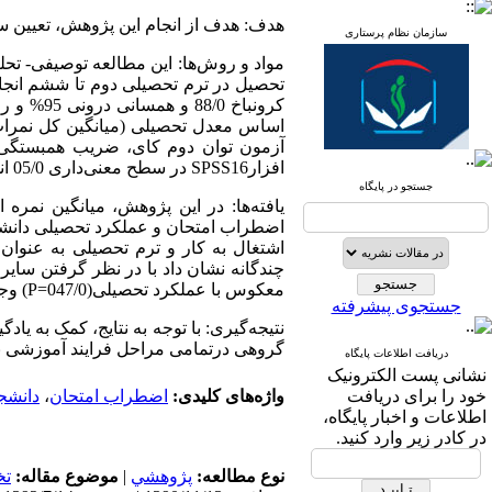
هدف: هدف از انجام این پژوهش، تعیین .
سازمان نظام پرستاری
%
کرونباخ 88/0 و همسانی درونی 95
اساس معدل تحصیلی (میانگین کل نمرات ت،
آزمون توان دوم کای، ضریب همبستگی 
در سطح معنی‌‌داری 05/0 انجام شد.
SPSS16
افزار
جستجو در پایگاه
اضطراب امتحان و عملکرد تحصیلی دانشجو- =
اشتغال به کار و ترم تحصیلی به عنوان
چندگانه نشان داد با در نظر گرفتن سایر
وجو.
P
معکوس با عملکرد تحصیلی(047/0‌=
جستجوی پیشرفته
نتیجه‌گیری: با توجه به نتایج، کمک به 
گروهی درتمامی مراحل فرایند آموزشی ب.
دریافت اطلاعات پایگاه
نشانی پست الکترونیک
دانشج
،
اضطراب امتحان
واژه‌های کلیدی:
خود را برای دریافت
اطلاعات و اخبار پایگاه،
در کادر زیر وارد کنید.
ت
موضوع مقاله:
|
پژوهشي
نوع مطالعه: