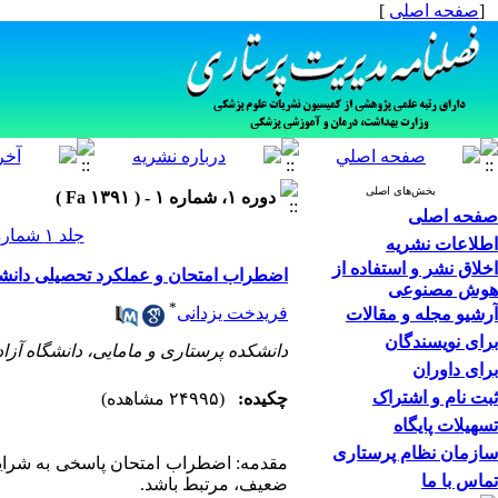
]
صفحه اصلی
[
بخش‌های اصلی
دوره ۱، شماره ۱ - ( Fa ۱۳۹۱ )
صفحه اصلی
جلد ۱ شماره ۱ صفحات ۵۸-۴۷
اطلاعات نشریه
اخلاق نشر و استفاده از
اضطراب امتحان و عملکرد تحصیلی دانشج
هوش مصنوعی
*
فریدخت یزدانی
آرشیو مجله و مقالات
برای نویسندگان
دانشکده پرستاری و مامایی، دانشگاه آز ،
برای داوران
ثبت نام و اشتراک
چکیده:
(۲۴۹۹۵ مشاهده)
تسهیلات پایگاه
سازمان نظام پرستاری
مقدمه: اضطراب امتحان پاسخی به شرایط 
تماس با ما
ضعیف، مرتبط باشد.