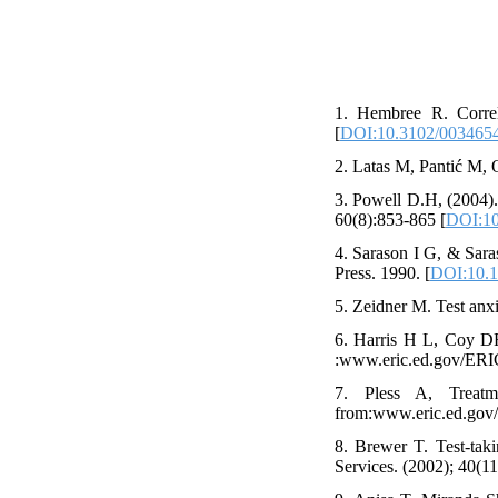
1. Hembree R. Correla
[
DOI:10.3102/003465
2. Latas M, Pantić M, O
3. Powell D.H, (2004). 
60(8):853-865 [
DOI:10
4. Sarason I G, & Sara
Press. 1990. [
DOI:10.1
5. Zeidner M. Test anxi
6. Harris H L, Coy DR
:www.eric.ed.gov/ERI
7. Pless A, Treatme
from:www.eric.ed.gov
8. Brewer T. Test-tak
Services. (2002); 40(11