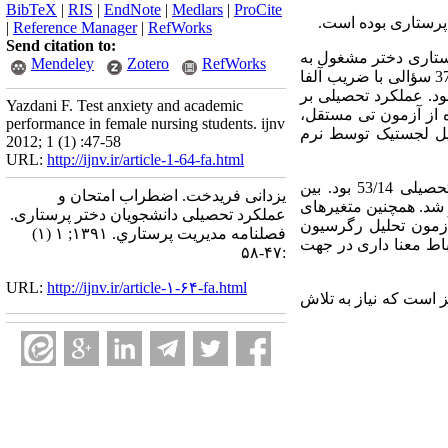
BibTeX
|
RIS
|
EndNote
|
Medlars
|
ProCite
 پرستاری بوده است
|
Reference Manager
|
RefWorks
Send citation to:
ر سال 1390 بر روی 161 نفر از دانشجویان پرستاری دختر مشغول به
Mendeley
Zotero
RefWorks
تحصیل در ترم تحصیلی دوم تا ششم انجام شد. ابزارها شامل مقیاس اندازه‌‌گیری اضطراب امتحان ساراسون 37 سؤالی با ضریب آلفا
و تحصیلی بود. عملکرد تحصیلی بر
Yazdani F. Test anxiety and academic
ده از آزمون تی مستقل
performance in female nursing students. ijnv
یل لجستیک توسط نرم
2012; 1 (1) :47-58
URL:
http://ijnv.ir/article-1-64-fa.html
یافته‌ها: در این پژوهش، میانگین نمره اضطراب امتحان دانشجویان دختر پرستاری 16/18 و میانگین معدل تحصیلی 53/14 بود. بین
یزدانی فریدخت. اضطراب امتحان و
) د. همچنین متغیرهای
عملکرد تحصیلی دانشجویان دختر پرستاری.
آزمون تحلیل رگرسیون
فصلنامه مديريت پرستاري. ۱۳۹۱; ۱ (۱)
ط معنا‌‌ داری در جهت
:۴۷-۵۸
URL:
http://ijnv.ir/article-۱-۶۴-fa.html
ز است که نیاز به تلاش