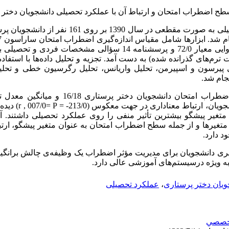
سطح اضطراب امتحان و ارتباط آن با عملکرد تحصیلی دانشجویان دختر
مواد و روش‌ها: این مطالعه توصیفی- تحلیلی به صورت مقطعی د
و روایی معیار 72/0 و پرسشنامه 14 سؤالی مشخصات فردی 
رم‌‌های گذرانده شده) به دست آمد. تجزیه و تحلیل داده‌‌ها با استفا
پیرسون و اسپیرمن، تحلیل واریانس، تحلیل رگرسیون خطی و تحل
دیده ش
r ,
007/0=
P
یان، ارتباط معناداری در جهت معکوس (213/0
 متغیر پیشگو بیشترین تأثیر منفی را روی عملکرد تحصیلی داشتند. 
 متغیرها و از جمله سطح اضطراب امتحان به عنوان متغیر پیشگو، ارتبا
) د دارد
یادگیری دانشجویان برای مدیریت مؤثر اضطراب یک وظیفه‌ی چالش برانگی
ه ویژه درسیستم‌‌های آموزشی عالی دارد
عملکرد تحصیلی
،
ویان دختر پرستاری
خصصي