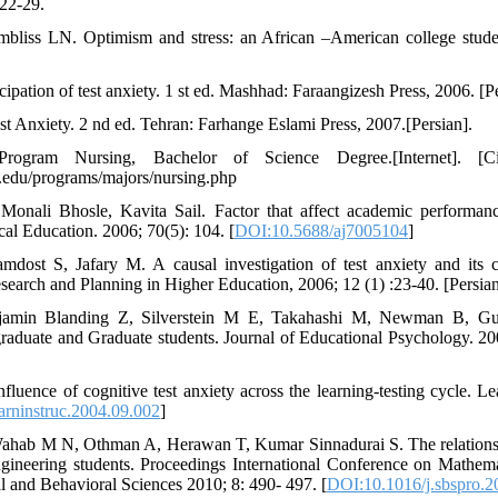
 22-29.
liss LN. Optimism and stress: an African –American college student
ation of test anxiety. 1 st ed. Mashhad: Faraangizesh Press, 2006. [Pe
t Anxiety. 2 nd ed. Tehran: Farhange Eslami Press, 2007.[Persian].
Program Nursing, Bachelor of Science Degree.[Internet]. [C
.edu/programs/majors/nursing.php
, Monali Bhosle, Kavita Sail. Factor that affect academic perform
cal Education. 2006; 70(5): 104. [
DOI:10.5688/aj7005104
]
dost S, Jafary M. A causal investigation of test anxiety and its
esearch and Planning in Higher Education, 2006; 12 (1) :23-40. [Persian
amin Blanding Z, Silverstein M E, Takahashi M, Newman B, Gubi
aduate and Graduate students. Journal of Educational Psychology. 200
fluence of cognitive test anxiety across the learning-testing cycle. L
arninstruc.2004.09.002
]
 Wahab M N, Othman A, Herawan T, Kumar Sinnadurai S. The relations
ineering students. Proceedings International Conference on Mathe
l and Behavioral Sciences 2010; 8: 490- 497. [
DOI:10.1016/j.sbspro.2