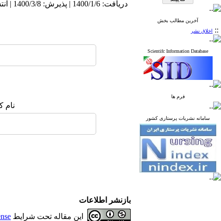
دریافت: 1400/1/6 | پذیرش: 1400/3/8 | انتشار: 1400/1/10
آخرین مطالب بخش
::
اخلاق نشر
Scientifc Information Database
فرم ها
نام ک
سامانه نشریات پرستاری کشور
بازنشر اطلاعات
این مقاله تحت شرایط
ense