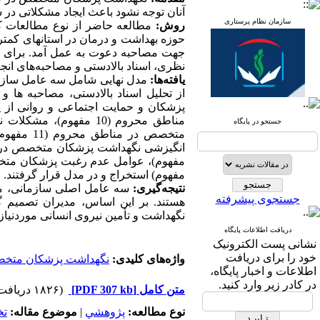
آنان توجه نشود باعث ایجاد مشکلاتی در
سازمان نظام پرستاری
روش‌:
حوزه بهداشت و درمان در استان­های کمتر
جهت مصاحبه دعوت به عمل آمد. برای تحلی
نظری، اسناد بالادستی و مصاحبه‌های انج
یافته‌ها:
مدل نهایی شامل سه عامل سازم
جستجو در پایگاه
مفهوم) استخراج و در مدل قرار گرفتند.
نتیجه‌گیری:
سه عامل اصلی سازمانی، مح
جستجوی پیشرفته
هستند. بر این اساس، مدیران تصمیم گی
نگهداشت و تأمین نیروی انسانی موردنیاز
دریافت اطلاعات پایگاه
نشانی پست الکترونیک
خود را برای دریافت
واژه‌های کلیدی:
نگهداشت پزشکان متخ
اطلاعات و اخبار پایگاه،
در کادر زیر وارد کنید.
متن کامل
[PDF 307 kb]
(۱۸۲۶ دریافت)
نوع مطالعه:
پژوهشي
|
موضوع مقاله:
ت