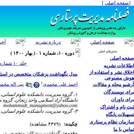
[
صفحه اصلی
]
بخش‌های اصلی
دوره ۱۰، شماره ۱ - ( بهار ۱۴۰۰ )
صفحه اصلی
جلد ۱۰ شماره ۱ صفحات ۱۱۸-۱۰۶
اطلاعات نشریه
اخلاق نشر و استفاده از
مدل نگهداشت پزشکان متخصص در استان‌
هوش مصنوعی
۱
احمد علی محمدی
،
نبی اله محم
آرشیو مجله و مقالات
برای نویسندگان
۱- گروه مدیریت، دانشکده علوم انسانی، دانشگاه آزاد اسلامی، واحد زنجان، زنجان، ایران
برای داوران
دانشگاه آزاد اسلامی واحد زنجان، گروه م
mohammadi_managment@yahoo.com
ثبت نام و اشتراک
۳- گروه مدیریت، دانشکده علوم انسانی، دانشگاه آزاد اسلامی، واحد قزوین، قزوین، ایران
تسهیلات پایگاه
سازمان نظام پرستاری
چکیده:
(۴۳۷۹ مشاهده)
تماس با ما
مقدمه:
نگهداشت پزشکان متخصص در مناط