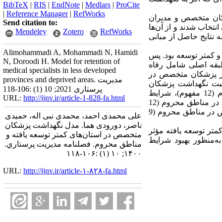
BibTeX
|
RIS
|
EndNote
|
Medlars
|
ProCite
|
Reference Manager
|
RefWorks
 مطالعه شامل 20 نفر از خبرگان، پزشکان متخصص و مدیران
Send citation to:
نتخاب شدند و از آن‌ها
Mendeley
Zotero
RefWorks
 نتایج حاصل از مبانی
Alimohammadi A, Mohammadi N, Hamidi
کمتر توسعه بود. پس
N, Doroodi H. Model for retention of
اد بالادستی، مصاحبه ها و انجام کدگذاری باز و کدگذاری انتخابی در بخش اسناد بالادستی 2 طبقه اصلی شامل رفاه
medical specialists in less developed
ی شامل؛ امکانات موردنیاز پزشکان متخصص در
provinces and deprived areas. مدیریت
متخصص در مناطق محروم (18 مفهوم)، نتایج مثبت نگهداشت پزشکان
پرستاری 2021; 10 (1) :106-118
متخصص در مناطق محروم (11 مفهوم)، نتایج منفی فقدان نگهداشت پزشکان متخصص در مناطق محروم (12 مفهوم)، شرایط
URL:
http://ijnv.ir/article-1-828-fa.html
انگیزشی نگهداشت پزشکان متخصص در مناطق محروم (13 مفهوم)، راهکارهای نگهداشت پزشکان متخصص در مناطق محروم (12
مفهوم)، عوامل عدم رغبت پزشکان متخصص در مناطق محروم (15 مفهوم) و شرایط کنونی پزشکان متخصص در مناطق محروم (9
علی محمدی احمد، محمدی نبی اله، حمیدی
ناصر، دورودی هما. مدل نگهداشت پزشکان
ر توسعه یافته مؤثر
متخصص در استان‌های کمتر توسعه یافته و
ه‌منظور بهبود شرایط
مناطق محروم. فصلنامه مديريت پرستاري.
۱۴۰۰; ۱۰ (۱) :۱۰۶-۱۱۸
URL:
http://ijnv.ir/article-۱-۸۲۸-fa.html