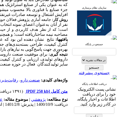
که به عنوان یکی از صنایع استراتژیک همو
سازمان نظام پرستاری
جزء صنایع با فناوری بالا محسوب می­شود
افزایش اشتغال و توسعه صادرات غیرنفتی 
روش کار:
جامعه آماری پژوهش فعالان حوزه
نفر از آنان به‌عنوان اعضای نمونه انتخاب
است؛ که از نظر هدف کاربردی و از ح
مصاحبه نیمه ساختاریافته است؛ و همچن
یافته­ها:
نتایج نشان دهنده این بود که عو
کنترل کیفیت، طراحی بسته‌بندی‌های جد
جستجو در پایگاه
بهره‌وری جهت پاسخ‌گویی به نیازهای بازا
برای موفقیت صنعت داروسازی د
نتیجه­ گیری:
داروهای تولیدی، ارزیابی و کنترل کیفیت
سایر تولیدکنندگان فعال در حوزه صنعت 
جستجوی پیشرفته
واژه‌های کلیدی:
صنعت دارو
،
رقابت‌پذیر
دریافت اطلاعات پایگاه
نشانی پست الکترونیک
متن کامل
[PDF 258 kb]
(۱۳۹۱ دریافت)
خود را برای دریافت
اطلاعات و اخبار پایگاه،
نوع مطالعه:
پژوهشي
|
موضوع مقاله:
عم
در کادر زیر وارد کنید.
دریافت: 1400/10/9 | پذیرش: 1401/2/8 | انتشار: 1400/12/10