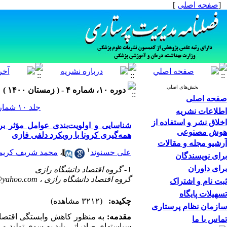
[
صفحه اصلی
]
بخش‌های اصلی
دوره ۱۰، شماره ۴ - ( زمستان ۱۴۰۰ )
صفحه اصلی
جلد ۱۰ شماره ۴ صفحات ۶۰-۴۹
اطلاعات نشریه
اخلاق نشر و استفاده از
شناسایی و اولویت‌بندی عوامل مؤثر بر
هوش مصنوعی
همه‌گیری کرونا با رویکرد دلفی فازی
آرشیو مجله و مقالات
۱
علی حسنوند
،
محمد شریف کریم
برای نویسندگان
برای داوران
۱- گروه اقتصاد دانشگاه رازی
گروه اقتصاد دانشگاه رازی ،
i@yahoo.com
ثبت نام و اشتراک
تسهیلات پایگاه
چکیده:
(۳۲۱۲ مشاهده)
سازمان نظام پرستاری
مقدمه:
به منظور کاهش وابستگی اقتصا
تماس با ما
سیاست­های صادراتی باید به سوی تولید و 