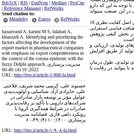
BibTeX
|
RIS
|
EndNote
|
Medlars
|
ProCite
ا توجه به این که دارو
|
Reference Manager
|
RefWorks
در این صنعت می­تواند
Send citation to:
Mendeley
Zotero
RefWorks
بودند که با استفاده از روش نمونه‌گیری ‌هدفمند و بر ‌اساس اصل کفایت نظری 18
یافت قیاسی استقرا‌یی
hasanvand A, karimi M S, falahati A,
 در بخش کیفی پژوهش
khanzadi A. Identifying and prioritizing the
 است.
factors affecting the development of the
ای تولیدی، ارزیابی و
export market in pharmaceutical companies
ولید از طریق افزایش
with emphasis on export competitiveness in
the context of the corona epidemic with the
ای تولیدی، طول درمان
fuzzy Delphi approach. مدیریت پرستاری
ا بتوانند در رقابت با
2022; 10 (4) :49-60
URL:
http://ijnv.ir/article-1-908-fa.html
حسنوند علی، کریمی محمد شریف، فلاحتی
علی، خانزادی آزاد. شناسایی و اولویت‌بندی
عوامل مؤثر بر توسعه بازار صادراتی در
شرکت‌های دارویی با تأکید بر رقابت‌پذیری
صادرات در شرایط همه‌گیری کرونا با
رویکرد دلفی فازی. فصلنامه مديريت
پرستاري. ۱۴۰۰; ۱۰ (۴) :۴۹-۶۰
URL:
http://ijnv.ir/article-۱-۹۰۸-fa.html