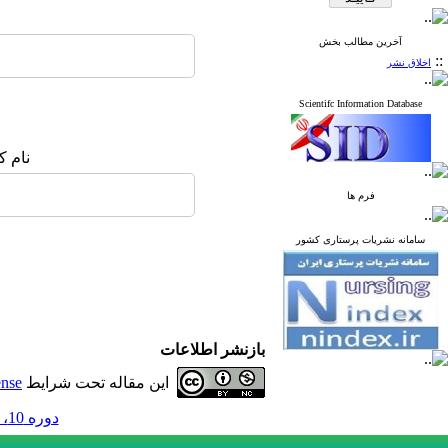
آخرین مطالب بخش
::
اخلاق نشر
Scientifc Information Database
نام ک
فرم ها
سامانه نشریات پرستاری کشور
بازنشر اطلاعات
این مقاله تحت شرایط
ense
دوره 10، شماره 4 - ( زمستان 1400 )