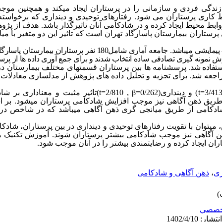
ی فردی و سازمانی را در پرستاران ایجاد می­کند و همچنین موج
کاری پرستاران می ­شود. رفتارهای توحیدی و دینداری که برخواسته از
وابط محیط ایجاد کرده و در شادکامی آنان تاثیرگذار باشد. هدف از پژ
رستاران بیمارستان پاسارگاد تهران است که تاثیر این دو متغیر با میا
روش پژوهش حاضر، توصیفی- پیمایشی می­باشد. جامعه آماری شامل180 نفر
 بین جامعه آماری 123 نفر به روش نمونه­ گیری تصادفی ساده انتخاب­ شدند و برای جمع­ آوری داده­ ها
ستفاده شد.
پرسشنامه ­ها بین پرستاران قسمت­های مختلف بیمارستان د
اجعه شد. برای تجزیه و تحلیل داده­ های پژوهش از مدلسازی معادلات س
t=3/41
) و دینداری(
t=2/810 , β=0/262
)تاثیر مثبت و معناداری بر شاد
ز طریق ذهن­ آگاهی نیز موجب افزایش شادکامی پرستاران می­شود. 
 می­توان با تقویت رفتارهای توحیدی و دینداری در بین پرستاران، شادکا
ن­ آگاهی نیز موجب شادکامی بیشتر پرستاران شوند. آموزش­ تکنیک ­های
اران ایجاد کرده و رضایتمندی بیشتر را در آنان موجب شود.
ری
،
ذهن آگاهی و شادکامی
خصصي