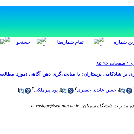
ی بر شادکامی پرستاران: با میانجی‌گری ذهن آگاهی (مورد مطالعه:
۴
۳
،
حسن عابدی جعفری
،
پویا پیرملکی
ده مدیریت دانشگاه سمنان ،
a_rastgar@semnan.ac.ir