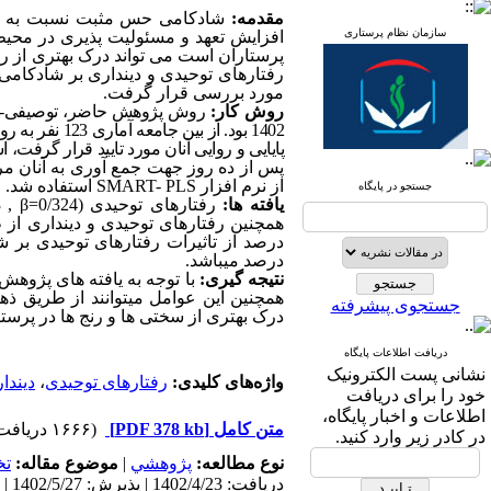
مقدمه:
شادکامی حس مثبت نسبت به زندگ
سازمان نظام پرستاری
افزایش تعهد و مسئولیت ­پذیری در محیط 
پرستاران است می ­تواند درک بهتری از ر
رفتارهای توحیدی و دینداری بر شادکامی پ
مورد بررسی قرار گرفت.
روش­ کار:
1402 بود. از
پایایی و روایی آنان مورد تایید قرار گرفت، ا
پس از ده روز جهت جمع ­آوری به آنان مر
از نرم افزار
SMART- PLS
استفاده شد.
جستجو در پایگاه
یافته ­ها:
رفتارهای توحیدی (
3 , β=0/324
همچنین رفتارهای توحیدی و دینداری ا
درصد می­باشد.
نتیجه ­گیری:
با توجه به یافته­ های پژوهش،
همچنین این عوامل می­توانند از طریق ذه
جستجوی پیشرفته
درک بهتری از سختی­ ها و رنج ­ها در پرست
دریافت اطلاعات پایگاه
نشانی پست الکترونیک
واژه‌های کلیدی:
رفتارهای توحیدی
،
دیندا
خود را برای دریافت
اطلاعات و اخبار پایگاه،
متن کامل
[PDF 378 kb]
(۱۶۶۶ دریافت)
در کادر زیر وارد کنید.
نوع مطالعه:
پژوهشي
|
موضوع مقاله:
ت
دریافت: 1402/4/23 | پذیرش: 1402/5/27 | انتشار: 1402/4/10