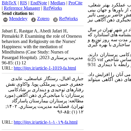
BibTeX
|
RIS
|
EndNote
|
Medlars
|
ProCite
ب عملکرد بهتر شغلی،
|
Reference Manager
|
RefWorks
 باورها و جهان­ بینی
Send citation to:
وهش حاضر بررسی تاثیر
Mendeley
Zotero
RefWorks
نجی­گری ذهن آگاهی نیز
 پرستاران بیمارستان پاسارگاد در شهر تهران در سال
Jabari E, Rastgar A, Abedi Jafari H,
 از پرسشنامه­ های استاندارد که
Pirmaleki P. Examining the role of Oneness
ر مدت سه روز توزیع و
behaviors and Religiosity on the Nurses'
اختاری با بهره­ گیری
Happiness: with the mediation of
Mindfulness (Case Study: Nurses of
کامی پرستاران دارند.
Pasargad Hospital). مدیریت پرستاری 2023;
بر اساس شاخص
vaf
6/25
12 (1) :85-96
درصد از تاثیرات رفتارهای توحیدی بر شادکامی از طریق میانجی­ گری ذهن ­آگاهی می­باشد که در شاخص در رابطه با دینداری 9/31
URL:
http://ijnv.ir/article-1-1019-fa.html
می آنان را افزایش داد.
جباری اقبال، رستگار عباسعلی، عابدی
 ذهن­ آگاهی می­تواند
جعفری حسن، پیرملکی پویا. واکاوی نقش
رفتارهای توحیدی و دینداری بر شادکامی
پرستاران: با میانجی‌گری ذهن آگاهی (مورد
مطالعه: پرستاران بیمارستان پاسارگاد
تهران). فصلنامه مديريت پرستاري. ۱۴۰۲;
۱۲ (۱) :۸۵-۹۶
URL:
http://ijnv.ir/article-۱-۱۰۱۹-fa.html