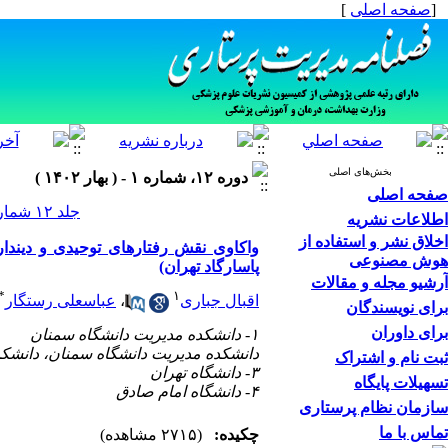
[
صفحه اصلی
]
بخش‌های اصلی
دوره ۱۲، شماره ۱ - ( بهار ۱۴۰۲ )
صفحه اصلی
جلد ۱۲ شماره ۱ صفحات ۹۶-۸۵
اطلاعات نشریه
اخلاق نشر و استفاده از
واکاوی نقش رفتارهای توحیدی و دیندار
هوش مصنوعی
پاسارگاد تهران)
آرشیو مجله و مقالات
*
۱
اقبال جباری
،
عباسعلی رستگار
برای نویسندگان
برای داوران
۱- دانشکده مدیریت دانشگاه سمنان
دانشکده مدیریت دانشگاه سمنان، دانشک
ثبت نام و اشتراک
۳- دانشگاه تهران
تسهیلات پایگاه
۴- دانشگاه امام صادق
سازمان نظام پرستاری
تماس با ما
چکیده:
(۲۷۱۵ مشاهده)