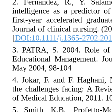
2. Fernandez, R.,
intelligence as a 
first-year accelera
Journal of clinical 
[
DOI:10.1111/j.136
3. PATRA, S. 2004.
Educational Manage
May 2004, 98-104
4. Jokar, F. and F.
the challenges faci
of Medical Educatio
5. Smith, K.B., P