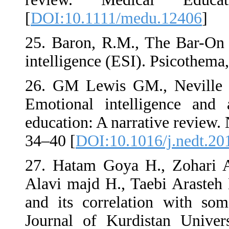
[
DOI:10.1111/medu
25. Baron, R.M., T
intelligence (ESI). 
26. GM Lewis GM.,
Emotional intellig
education: A narrati
34–40 [
DOI:10.1016
27. Hatam Goya H.
Alavi majd H., Taeb
and its correlatio
Journal of Kurdist