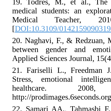
19. Todres, M., et
medical students: a
Medical Teach
[
DOI:10.3109/0142
20. Naghavi, F., & 
between gender a
Applied Sciences Jo
21. Fariselli L., 
Stress, emotiona
healthcare
http://prodimages.
22. Samari AA., Ta