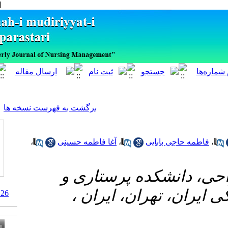
[ English ]
]
Archive
[
برگشت به فهرست نسخه ها
،
آغا فاطمه حسینی
،
ایی
ده پرستاری و
تهران، ایران
10.29252/ijnv.5.2.26