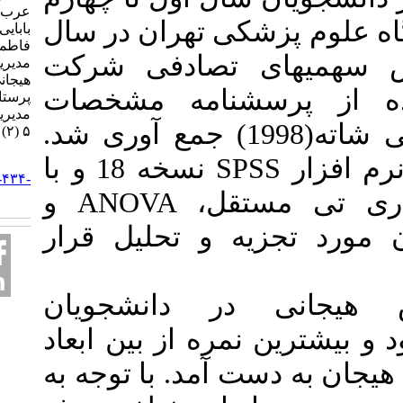
عرب عامری زهرا، حاجی
شکی تهران در سال
بابایی فاطمه، حسینی آغا
فاطمه، صالحی تهمینه.
ش سهمیهای تصادفی شرکت
مدیریت آموزشی و هوش
هیجانی دانشجویان
پرسشنامه مشخصات
پرستاری. فصلنامه
مديريت پرستاري. ۱۳۹۵;
دموگرافیک و هوش هیجانی شاته(1998) جمع آوری شد.
۵ (۲) :۲۶-۳۵
سپس نتایج با استفاده از نرم افزار SPSS نسخه 18 و با
URL:
http://ijnv.ir/article-۱-۴۳۴-
fa.html
به‌کارگیری آزمون‌های آماری تی مستقل، ANOVA و
یه و تحلیل قرار
ی در دانشجویان
بود و بیشترین نمره از بین ابعاد
ست آمد. با توجه به