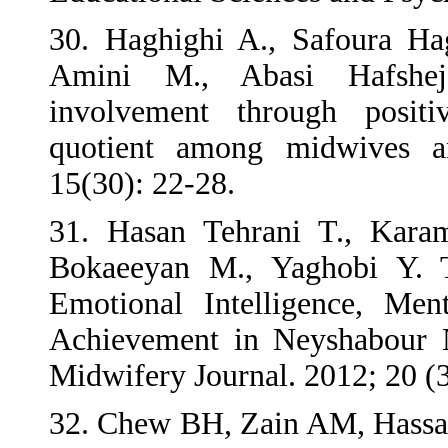
30. Haghighi A., S
Amini M., Abasi
involvement throu
quotient among m
15(30): 22-28.
31. Hasan Tehrani
Bokaeeyan M., Yag
Emotional Intelli
Achievement in Ne
Midwifery Journal. 
32. Chew BH, Zain 