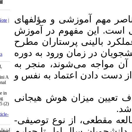
Download citation:
آموزشی و مؤلفهای
BibTeX
|
RIS
|
EndNote
|
Medlars
|
ProCite
|
 مفهوم در آموزش
Reference Manager
|
RefWorks
ینی پرستاران مطرح
Send citation to:
Mendeley
زمان ورود به دوره
Zotero
RefWorks
 می‌شوند، منجر به
Ashghali Farahani M,
Arab Ameri Z,
ن اعتماد به نفس و
Hajibabaee F, Hosseini A
F, Salehi T. Educational
management and
emotional intelligence in
میزان هوش هیجانی
undergraduate nursing
students . ijnv 2016; 5 (2)
:26-35
URL:
http://ijnv.ir/article-
عی، از نوع توصیفی
1-434-fa.html
ز دانشجویان سال اول تا چهارم
اشقلی فراهانی منصوره،