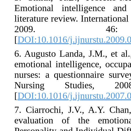
Emotional intelli
literature review. I
2009. 4
[
DOI:10.1016/j.ijnu
6. Augusto Landa, J
emotional intelligen
nurses: a questionn
Nursing Studi
[
DOI:10.1016/j.ijnu
7. Ciarrochi, J.V.,
evaluation of the
Personality and Indi