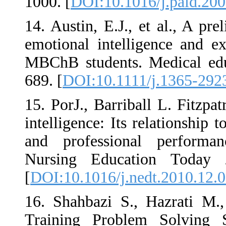
1000. [
DOI:10.1016/
14. Austin, E.J., et
emotional intellig
MBChB students. Me
689. [
DOI:10.1111/j
15. PorJ., Barriball
intelligence: Its rel
and professional 
Nursing Educatio
[
DOI:10.1016/j.ned
16. Shahbazi S., H
Training Problem 