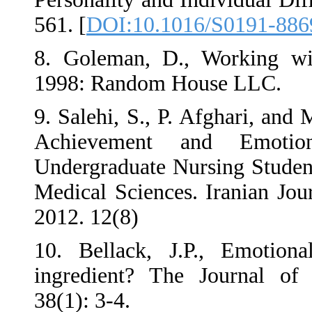
561. [
DOI:10.1016/
8. Goleman, D., Wo
1998: Random Hou
9. Salehi, S., P. A
Achievement and
Undergraduate Nursi
Medical Sciences. I
2012. 12(8)
10. Bellack, J.P.,
ingredient? The J
38(1): 3-4.