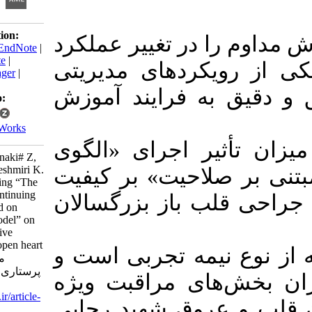
Download citation:
را در تغییر عملکرد
BibTeX
|
RIS
|
EndNote
|
Medlars
|
ProCite
|
رویکرد‌های مدیریتی
Reference Manager
|
RefWorks
 به فرایند آموزش
Send citation to:
Mendeley
Zotero
RefWorks
ثیر اجرای «الگوی
Keshmiri M, Vanaki# Z,
Memarian R, Keshmiri K.
صلاحیت» بر کیفیت
Effects of applying “The
Participative Continuing
قلب باز بزرگسالان
Education Based on
Competency Model” on
quality of intensive
nursing care in open heart
 نیمه تجربی است و
surgery . مدیریت
پرستاری 2017; 6 (2) :20-
‌های مراقبت ویژه
30
URL:
http://ijnv.ir/article-
 عروق شهید رجایی
1-522-fa.html