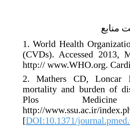
1. World Health Org
(CVDs). Accessed 
http:// www.WHO.org
2. Mathers CD, L
mortality and burd
Plos Medici
http://www.ssu.ac.i
[
DOI:10.1371/journ