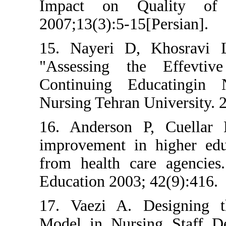
Impact on Qual
2007;13(3):5-15[Per
15. Nayeri D, Kho
"Assessing the E
Continuing Educa
Nursing Tehran Univ
16. Anderson P, 
improvement in hi
from health care 
Education 2003; 42(
17. Vaezi A. Desi
Model in Nursing 