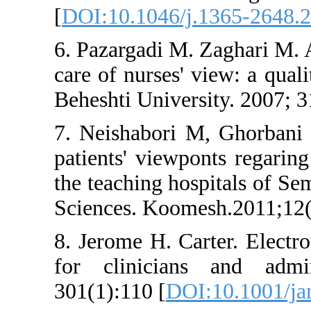
[
DOI:10.1046/j.136
6. Pazargadi M. Zag
care of nurses' view
Beheshti University.
7. Neishabori M, G
patients' viewponts 
the teaching hospit
Sciences. Koomesh.2
8. Jerome H. Carter.
for clinicians a
301(1):110 [
DOI:10