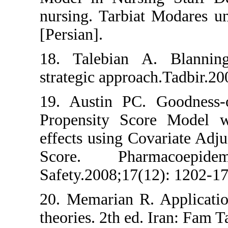
nursing. Tarbiat Mo
[Persian].
18. Talebian A. 
strategic approach.T
19. Austin PC. Goo
Propensity Score 
effects using Covar
Score. Pharma
Safety.2008;17(12):
20. Memarian R. Ap
theories. 2th ed. Ir