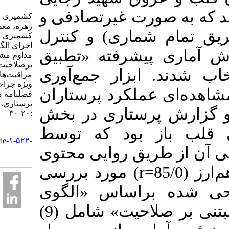
ستند که به صورت غیرتصادفی و
کشمیری مهربان، ونکی#
زهره، معماریان ربابه،
م شماری) و کنترل
کشمیری خدایار. تأثیر
اجرای الگوی آموزش
ی پیشرفته «تطبیق
مداوم مشارکتی مبتنی
برصلاحیت برکیفیت
نمره گرایش» SMD)  جمع‌آوری
مراقبت‌های پرستاری
ویژه جراحی قلب باز.
ی عملکرد پرستاران
فصلنامه مديريت
پرستاري. ۱۳۹۶; ۶ (۲)
رش پرستاری در بخش
:۲۰-۳۰
از بود که توسط
URL:
http://ijnv.ir/article-۱-۵۲۲-
 طریق روایی محتوی
fa.html
و پایایی، از طریق پایایی هم‌ارز (85/0=r) مورد بررسی
 براساس «الگوی
آموزش مداوم مشارکتی مبتنی بر صلاحیت» شامل (9)