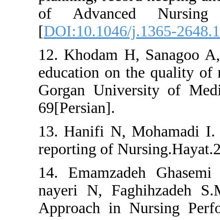
of Advanced N
[
DOI:10.1046/j.136
12. Khodam H, San
education on the qua
Gorgan University 
69[Persian].
13. Hanifi N, Moha
reporting of Nursin
14. Emamzadeh G
nayeri N, Faghihz
Approach in Nursi