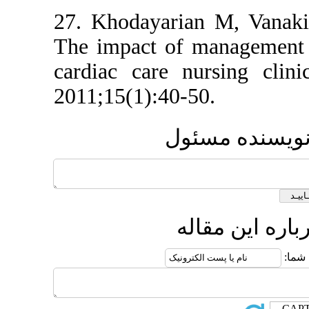
27. Khodayarian M
The impact of man
cardiac care nursi
2011;15(1):40-50.
 مسئول
 مقاله