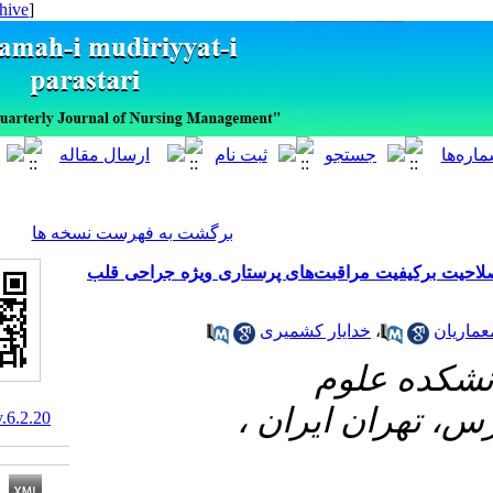
[ English ]
]
Archive
[
برگشت به فهرست نسخه ها
 مراقبت‌های پرستاری ویژه جراحی قلب
خدایار کشمیری
#وم
ان ایران
10.29252/ijnv.6.2.20