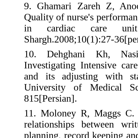
9. Ghamari Zareh 
Quality of nurse's p
in cardiac ca
Shargh.2008;10(1):2
10. Dehghani K
Investigating Inten
and its adjusting
University of Med
815[Persian].
11. Moloney R, Ma
relationships bet
planning, record ke