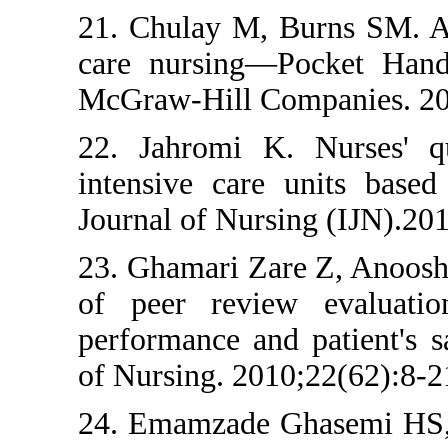
21. Chulay M, Burn
care nursing—Poc
McGraw-Hill Compa
22. Jahromi K. Nu
intensive care un
Journal of Nursing 
23. Ghamari Zare Z,
of peer review ev
performance and pati
of Nursing. 2010;22
24. Emamzade Ghas