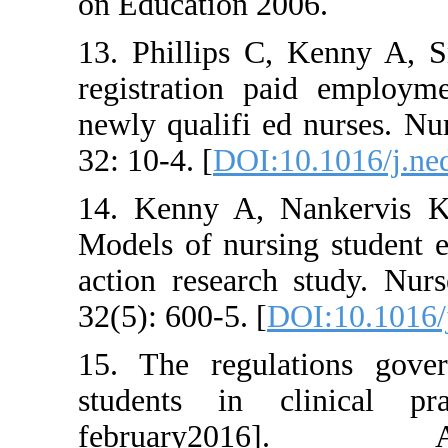
on Education 2006.
13. Phillips C, Ke
registration paid
newly qualifi ed nu
32: 10-4. [
DOI:10.10
14. Kenny A, Nank
Models of nursing 
action research st
32(5): 600-5. [
DOI:1
15. The regulatio
students in clini
february20