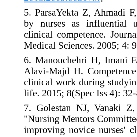
5. ParsaYekta Z, Ah
by nurses as infl
clinical competence
Medical Sciences. 20
6. Manouchehri H, 
Alavi-Majd H. Comp
clinical work durin
life. 2015; 8(Spec Is
7. Golestan NJ, V
"Nursing Mentors Co
improving novice nu