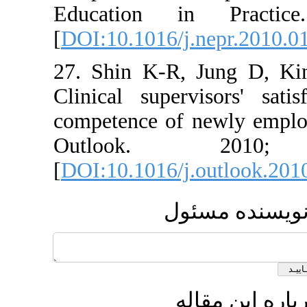
Education in P
[
DOI:10.1016/j.nep
27. Shin K-R, Ju
Clinical supervisor
competence of newl
Outlook. 
[
DOI:10.1016/j.out
 مسئول
 مقاله