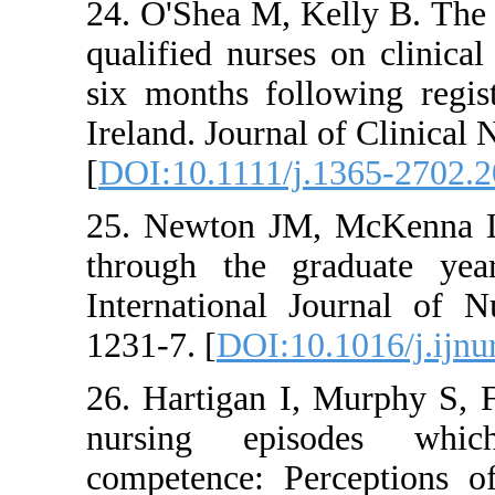
24. O'Shea M, Kelly
qualified nurses on 
six months followin
Ireland. Journal of 
[
DOI:10.1111/j.136
25. Newton JM, McK
through the gradu
International Jour
1231-7. [
DOI:10.101
26. Hartigan I, Mu
nursing episode
competence: Percep