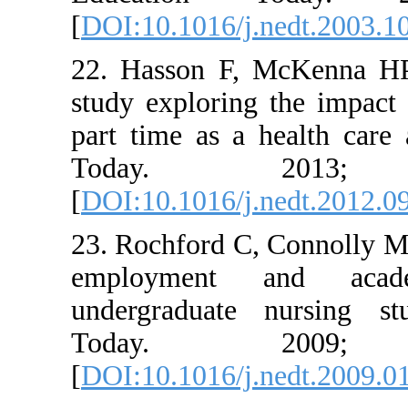
[
DOI:10.1016/j.ned
22. Hasson F, McK
study exploring the
part time as a heal
Today. 2
[
DOI:10.1016/j.ned
23. Rochford C, Con
employment an
undergraduate nur
Today. 2
[
DOI:10.1016/j.ned