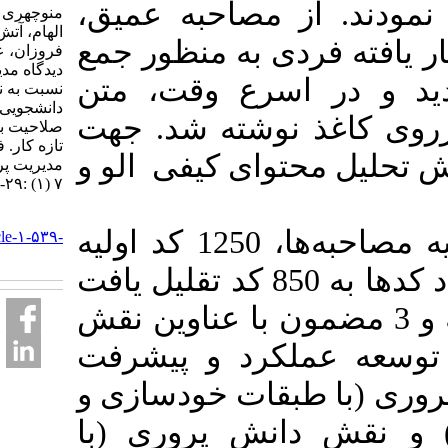
 از مصاحبه عمیق
منوچهری هومان، ایمانی#
الهام، آتش زاده شوریده
 فردی به منظور جمع
فروزان، علوی مجد حمید.
دیدگاه مدیران پرستاری
در اسرع وقت، متن
نسبت به نقش کار
دانشجویی در کسب
اغذ نوشته شد. جهت
صلاحیت بالینی پرستاران
تازه کار. فصلنامه
ل محتوای کیفی الو و
مديريت پرستاري. ۱۳۹۷;
۷ (۱) :۲۹-۴۰
URL:
یافته‌ها: پس از کد‌بندی کلیه مصاحبه‌ها، 1250 کد اولیه
http://ijnv.ir/article-۱-۵۳۹-
fa.html
ایجاد شد که در نهایت، تعداد کدها به 850 کد تقلیل یافت
یر طبقه، 6 طبقه و 3 مضمون با عناوین نقش
عملکرد و پیشرفت
 طبقات خودسازی و
ش دانش پروری (با