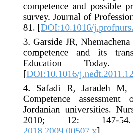
competence and poss
survey. Journal of P
81. [
DOI:10.1016/j.
3. Garside JR, Nhem
competence and it
Education To
[
DOI:10.1016/j.nedt
4. Safadi R, Jara
Competence asses
Jordanian universit
2010; 12: 1
2018.2009.00507.x
]