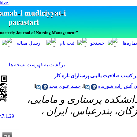
[ English ]
]
Archive
[
برگشت به فهرست نسخه ها
لینی پرستاران تازه کار
حمید علوی مجد
،
ده
#پرستاری و مامایی
ندرعباس، ایران
10.29252/ijnv.7.1.29