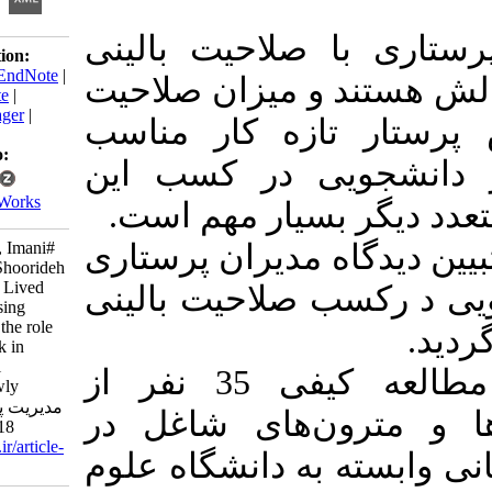
با صلاحیت بالینی
Download citation:
BibTeX
|
RIS
|
EndNote
|
ند و میزان صلاحیت
Medlars
|
ProCite
|
Reference Manager
|
ر تازه کار مناسب
RefWorks
Send citation to:
شجویی در کسب این
Mendeley
Zotero
RefWorks
گر بسیار مهم است
Manouchehri H, Imani#
گاه مدیران پرستاری
E, Atashzadeh-Shoorideh
F, Alavimajd H. Lived
سب صلاحیت بالینی
experiences nursing
managers about the role
of students' work in
attaining clinical
مواد و روش‌ها:در این مطالعه کیفی 35 نفر از
competency newly
nurses. مدیریت پرستاری
رون‌های شاغل در
2018; 7 (1) :29-40
URL:
http://ijnv.ir/article-
ه به دانشگاه علوم
1-539-fa.html