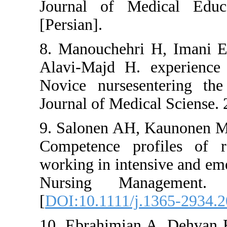
Journal of Medic
[Persian].
8. Manouchehri H, 
Alavi-Majd H. exp
Novice nursesenter
Journal of Medical 
9. Salonen AH, Kau
Competence profil
working in intensive
Nursing Manag
[
DOI:10.1111/j.136
10. Ebrahimian A, D