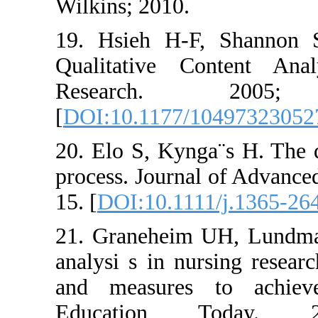
Wilkins; 2010.
19. Hsieh H-F, S
Qualitative Conte
Research. 
[
DOI:10.1177/1049
20. Elo S, Kynga¨s 
process. Journal of
15. [
DOI:10.1111/j.
21. Graneheim UH, 
analysi s in nursin
and measures to 
Education To