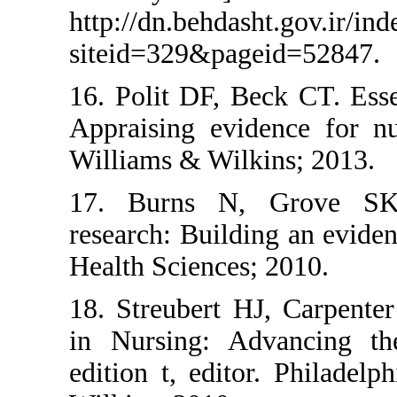
http://dn.behdasht.g
siteid=329&pageid
16. Polit DF, Beck 
Appraising evidence
Williams & Wilkins
17. Burns N, Gro
research: Building a
Health Sciences; 20
18. Streubert HJ, C
in Nursing: Advan
edition t, editor. 