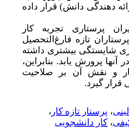
ی دانش) قرار داده
رستاری تجربه کار
تازه فارغ‌التحصیل
ستگی بیشتری داشته
رورش یابد. بنابراین
ش آن بر صلاحیت
یرد
،
تار تازه کار
 دانشجویی