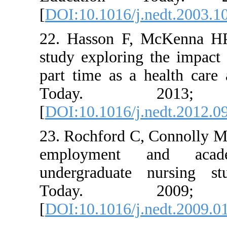
[
DOI:10.1016/j.ned
22. Hasson F, McK
study exploring the
part time as a heal
Today. 2
[
DOI:10.1016/j.ned
23. Rochford C, Con
employment an
undergraduate nur
Today. 2
[
DOI:10.1016/j.ned