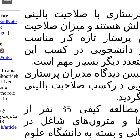
با صلاحیت بالینی
Download citation:
BibTeX
|
RIS
|
EndNote
|
ند و میزان صلاحیت
Medlars
|
ProCite
|
Reference Manager
|
ر تازه کار مناسب
RefWorks
Send citation to:
شجویی در کسب این
Mendeley
Zotero
RefWorks
گر بسیار مهم است
Manouchehri H, Imani#
گاه مدیران پرستاری
E, Atashzadeh-Shoorideh
F, Alavimajd H. Lived
سب صلاحیت بالینی
experiences nursing
managers about the role
of students' work in
attaining clinical
مواد و روش‌ها:در این مطالعه کیفی 35 نفر از
competency newly
nurses. مدیریت پرستاری
رون‌های شاغل در
2018; 7 (1) :29-40
URL:
http://ijnv.ir/article-
ه به دانشگاه علوم
1-539-fa.html