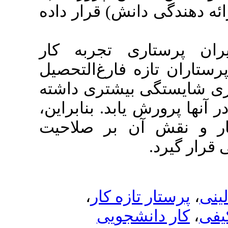
ی دانش) قرار داده
رستاری تجربه کار
تازه فارغ‌التحصیل
ستگی بیشتری داشته
رورش یابد. بنابراین
ش آن بر صلاحیت
یرد
،
تار تازه کار
 دانشجویی