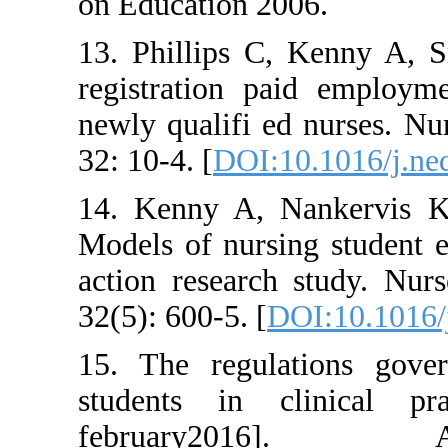
on Education 2006.
13. Phillips C, Ke
registration paid
newly qualifi ed nu
32: 10-4. [
DOI:10.10
14. Kenny A, Nank
Models of nursing 
action research st
32(5): 600-5. [
DOI:1
15. The regulatio
students in clini
february20