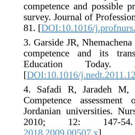
competence and poss
survey. Journal of P
81. [
DOI:10.1016/j.
3. Garside JR, Nhem
competence and it
Education To
[
DOI:10.1016/j.nedt
4. Safadi R, Jara
Competence asses
Jordanian universit
2010; 12: 1
2018.2009.00507.x
]