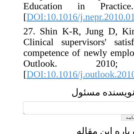
Education in P
[
DOI:10.1016/j.nep
27. Shin K-R, Ju
Clinical supervisor
competence of newl
Outlook. 
[
DOI:10.1016/j.out
 مسئول
 مقاله