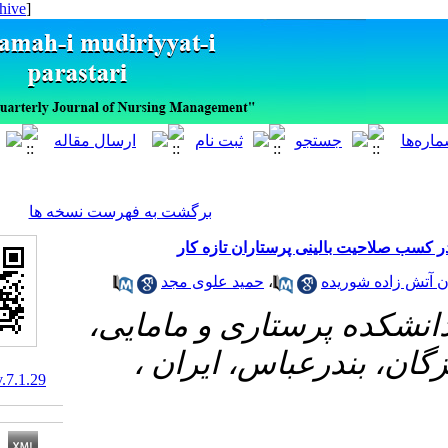
[ English ]
]
Archive
[
برگشت به فهرست نسخه ها
لینی پرستاران تازه کار
حمید علوی مجد
،
ده
#پرستاری و مامایی
ندرعباس، ایران
10.29252/ijnv.7.1.29