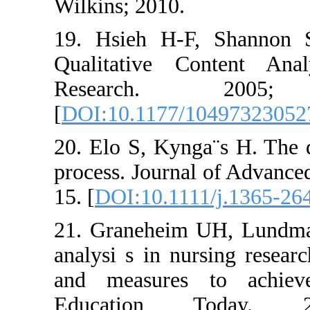
Wilkins; 2010.
19. Hsieh H-F, S
Qualitative Conte
Research. 
[
DOI:10.1177/1049
20. Elo S, Kynga¨s 
process. Journal of
15. [
DOI:10.1111/j.
21. Graneheim UH, 
analysi s in nursin
and measures to 
Education To