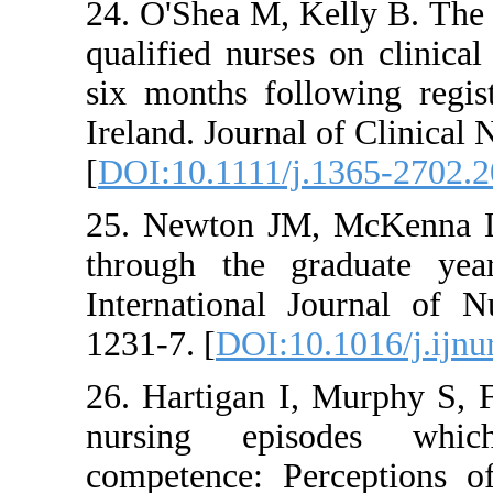
24. O'Shea M, Kelly
qualified nurses on 
six months followin
Ireland. Journal of 
[
DOI:10.1111/j.136
25. Newton JM, McK
through the gradu
International Jour
1231-7. [
DOI:10.101
26. Hartigan I, Mu
nursing episode
competence: Percep