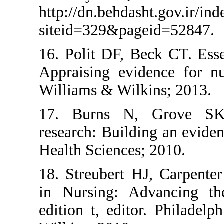
http://dn.behdasht.g
siteid=329&pageid
16. Polit DF, Beck 
Appraising evidence
Williams & Wilkins
17. Burns N, Gro
research: Building a
Health Sciences; 20
18. Streubert HJ, C
in Nursing: Advan
edition t, editor. 