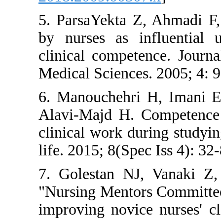
5. ParsaYekta Z, Ah
by nurses as infl
clinical competence
Medical Sciences. 20
6. Manouchehri H, 
Alavi-Majd H. Comp
clinical work durin
life. 2015; 8(Spec Is
7. Golestan NJ, V
"Nursing Mentors Co
improving novice nu