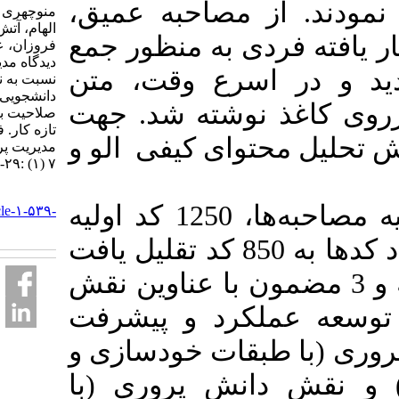
 از مصاحبه عمیق
منوچهری هومان، ایمانی#
الهام، آتش زاده شوریده
 فردی به منظور جمع
فروزان، علوی مجد حمید.
دیدگاه مدیران پرستاری
در اسرع وقت، متن
نسبت به نقش کار
دانشجویی در کسب
اغذ نوشته شد. جهت
صلاحیت بالینی پرستاران
تازه کار. فصلنامه
ل محتوای کیفی الو و
مديريت پرستاري. ۱۳۹۷;
۷ (۱) :۲۹-۴۰
URL:
یافته‌ها: پس از کد‌بندی کلیه مصاحبه‌ها، 1250 کد اولیه
http://ijnv.ir/article-۱-۵۳۹-
fa.html
ایجاد شد که در نهایت، تعداد کدها به 850 کد تقلیل یافت
یر طبقه، 6 طبقه و 3 مضمون با عناوین نقش
عملکرد و پیشرفت
 طبقات خودسازی و
ش دانش پروری (با