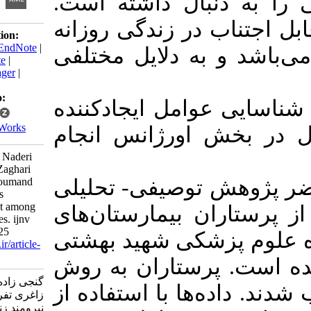
 دﻧﺒﺎل داﺷﺘﻪ اﺳﺖ
ب در زﻧﺪﮔﯽ روزاﻧﻪ
Download citation:
BibTeX
|
RIS
|
EndNote
|
و ﺑﻪ دﻻیل ﻣﺨﺘﻠﻔﯽ
Medlars
|
ProCite
|
Reference Manager
|
RefWorks
Send citation to:
 ﻋﻮاﻣﻞ ایجادﮐﻨﻨﺪه
Mendeley
Zotero
RefWorks
ﺶ اورژاﻧﺲ اﻧﺠﺎم
Ganji Zadeh M, Naderi
M, Mansoureh Zaghari
Tafreshi M, Niroumand
ﻫﺶ ﺗﻮﺻﯿﻔﯽ- ﺗﺤﻠﯿﻠﯽ
Zandi K. Factors
affecting conflict among
ﻔﺮ از ﭘﺮﺳﺘﺎران ﺑﯿﻤﺎرﺳﺘﺎن‌ﻫﺎی
emergency nurses. ijnv
2016; 5 (2) :18-25
ﭘﺰﺷﮑﯽ ﺷﻬﯿﺪ ﺑﻬﺸﺘﯽ
URL:
http://ijnv.ir/article-
1-345-fa.html
 ﺷﺪه اﺳﺖ. ﭘﺮﺳﺘﺎران ﺑﻪ روش
گنجی زاده محسن،
ده‌ﻫﺎ ﺑﺎ اﺳﺘﻔﺎده از
زاغری تفرشی منصوره،
نیرومند زندی کیانوش.