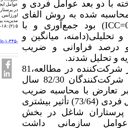
 بعد عوامل فردی و
ﻋﻮاﻣﻞ ایجادﮐﻨﻨﺪه ﺗﻌﺎرض
در ﭘﺮﺳﺘﺎران ﺑﺨﺶ
 ﺷﺪه ﺑﻪ روش اﻟﻔﺎی
اورژاﻧﺲ. فصلنامه
مديريت پرستاري. ۱۳۹۵;
ﮐﺮوﻧﺒﺎخ (0/74= α و 0/82=ICC) ﻤﻊ‌آوری و با
۵ (۲) :۱۸-۲۵
(داﻣﻨﻪ، ﻣﯿﺎﻧﮕﯿﻦ و
URL:
http://ijnv.ir/article-۱-۳۴۵-
 ﻓﺮاواﻧﯽ و ضریب
fa.html
یافته‌ها: از بین 147 ﭘﺮﺳﺘﺎر ﺷﺮﮐﺖﮐﻨﻨﺪه در ﻣﻄﺎﻟﻌﻪ،81
درﺻﺪ و ﻣﯿﺎﻧﮕﯿﻦ ﺳﻨﯽ ﮐﻞ ﺷﺮﮐﺖ‌ﮐﻨﻨﺪﮔﺎن 82/30 ﺳﺎل
ض با محاسبه ضریب
تغییرات نشان داد که ﻋﻮاﻣﻞ ﻓﺮدی (73/64) ﺗأﺛﯿﺮ ﺑﯿﺸﺘﺮی
ران ﺷﺎﻏﻞ در ﺑﺨﺶ
ﺳﺎزﻣﺎﻧﯽ داﺷﺖ