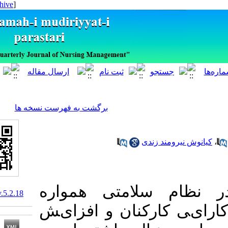
[ English ]
]
Archive
[
برگشت به فهرست نسخه ها
مند زندی
م ﺳﻼﻣﺘﯽ ﻫﻤﻮاره
10.29252/ijnv.5.2.18
ﺎرﮐﻨﺎن و اﻓﺰایﺶ