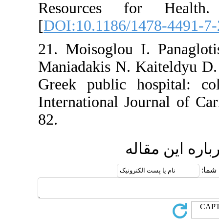
Resources for
[
DOI:10.1186/1478
21. Moisoglou I. P
Maniadakis N. Kait
Greek public hospi
International Journ
82.
 مقاله