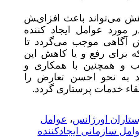
ﺗﻮاﻧﺪ ﺑﺎﻋﺚ اﻓﺰایﺶ
ﻮاﻣﻞ ایجاد ﮐﻨﻨﺪه
 ﻣﻮﺟﺐ ﻣﯽ‌ﮔﺮدد ﺗﺎ
 رﻓﻊ و یا ﮐﺎﻫﺶ این
ﻨﯿﻦ ﺑﺎ ﻫﻤﮑﺎری و
ﻮ اﺣﺴﻦ ﺗﻌﺎرض را
ﺎت ﭘﺮﺳﺘﺎری ﮔﺮدد
ﻋﻮاﻣﻞ
،
ورژانس
مانی ایجادﮐﻨﻨﺪه