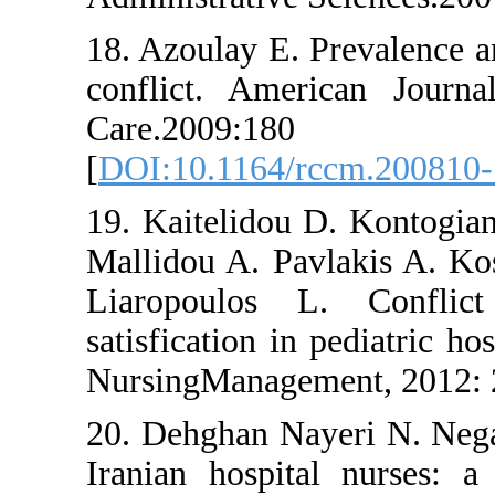
18. Azoulay E. Preva
conflict. American
Care.2009
[
DOI:10.1164/rccm
19. Kaitelidou D. K
Mallidou A. Pavlak
Liaropoulos L. 
satisfication in ped
Nursing‌Management
20. Dehghan Nayeri
Iranian hospital n