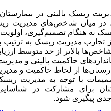
بیمارستان‌ها . فصلنامه
مديريت پرستاري. ۱۳۹۵;
 دولتی شهر تهران
۵ (۱) :۴۹-۵۹
بالینی، وضعیت سه
URL:
http://ijnv.ir/article-۱-۳۵۲-
رنامه‌‌های عملیاتی
fa.html
مدیریت ریسک و استفاده از تجارب مدیریت ریسک به ترتیب با میانگین‌ امتیازات 3/89،
استفاده از استانداردهای حاکمیت بالینی و مدیریت ریسک NHS QIS، ابزار
یسک بالینی پیشنهاد
عیت از پروتکل‌های
ارزیابی ریسک در