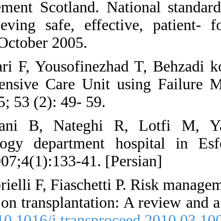
32. Healthcare Imp
Risk Management:Ac
Scotland: The Instit
33. Attar Jannesar 
Risk Assessment of
Journal of Hospital.
34. Habibi E, So
management on rad
Management Journal.
35. Pretagostini R, 
and safety developm
2010; 42:1014-6. [
D