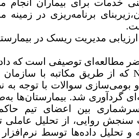
د. ارزیابی مدیریت
یت بحران و یکی از
Download citation:
BibTeX
|
RIS
|
EndNote
|
Medlars
|
ProCite
|
Reference Manager
|
ی شهر تهران انجام
RefWorks
Send citation to:
Mendeley
Zotero
RefWorks
ن با پرسشنامه‌ با
razavi F, mazloomi N,
استفاده از استاندارد NHS‌2 که از طریق مکاتبه با سازمان NHS انگلستان، دریافت
torkestani M S. Assessing
hospitals clinical risk
 اساتید و متخصصان
management. مدیریت
پرستاری 2016; 5 (1) :49-
تصادفی انتخاب و در
59
URL:
http://ijnv.ir/article-
هر بیمارستان به‌صورت سرشماری بین اعضای تیم حاکمیت بالینی (جمعا 170)
1-352-fa.html
پرسشنامه‌ توزیع شد. جهت سنجش روایی، از تحلیل عاملی تآییدی با نرم‌افزار Smart
رضوی فاطمه، مظلومی
نادر، ترکستانی محمد
PLS3 استفاده شد و تجزیه و تحلیل داده‌ها توسط نرم‌افزار SPSS19 و آزمون T تک
صالح. ارزیابی مدیریت
ریسک بالینی در