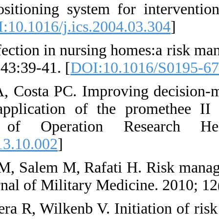
robot-assisted need
2004;1268:549-54. 
16. East J. Control 
of Hospital Infect. 
17. Thiago M, Amar
hospital resource
department. Jou
[
DOI:10.1016/j.orh
18. Zaboli R, Karam
hospitals of Tehran.
19. Zimmera M, Wass