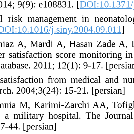
hospitals. PLoS ONE
7. Baumer JH. Cli
Med2005;10:197-20
8. Farahbakhsh M, 
control chart in cus
Scientific Informati
9. Madani Gh. Pati
nursing midwifery re
10. Amerion A, Ebr
Inpatient satisfact
Database. 2009; 11(1