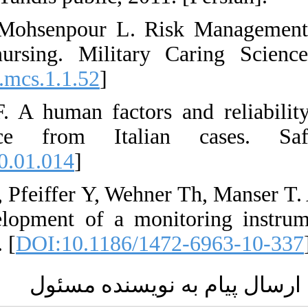
40. Jafari Golesta
quality assurance
[
DOI:10.18869/acad
41. Verbano C, Turr
management: Evi
[
DOI:10.1016/j.ssci
42. Briner M, Kessle
risk management: 
Research. 2010; 10: 