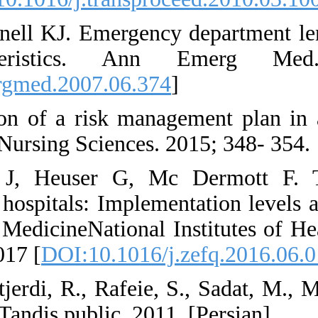
36. Handel DA, McC
demographic ch
[
DOI:10.1016/j.ann
37. Li G, Implemen
International Journa
38. Manser T, Fri
management survey f
US National Library
10.1016/j.zefq.2016
39. Heydarpour, P., 
to Clinical Governan