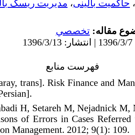
1. Punter Alan. [H 
Institute of Iran. 20
2. Bagherian Mahmo
The Frequency and 
Center. Health Info