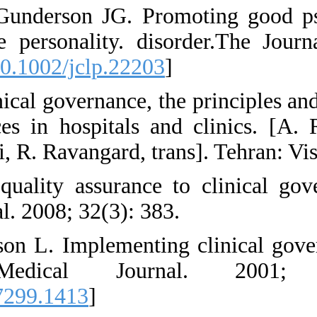
24. Links PS, Ross
patients with borde
2015;71:753-63. [
DO
25. Wright J, Hill P
quality of health s
Mirzaaghaei, S Eftek
26. Balding C. "Fro
review - ProQuest ce
27. Halligan A, Don
reality. Brit
[
DOI:10.1136/bmj.3