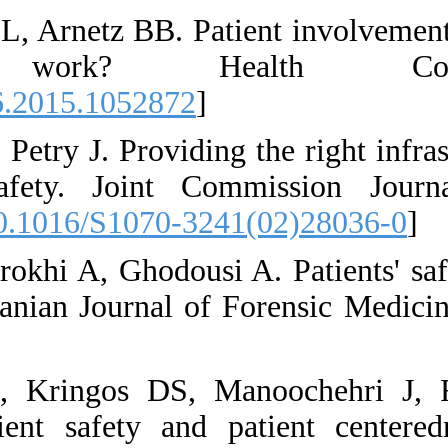
3. Arnetz JE, Zhdan
health car
[
DOI:10.1080/1041
4. Wong P, Helsinger
change for patien
2002;28:363-72 [
DO
5. Ebrahimpour F, S
administration erro
Persian]
6. 3.Aghaei Hashj
Implementation of 