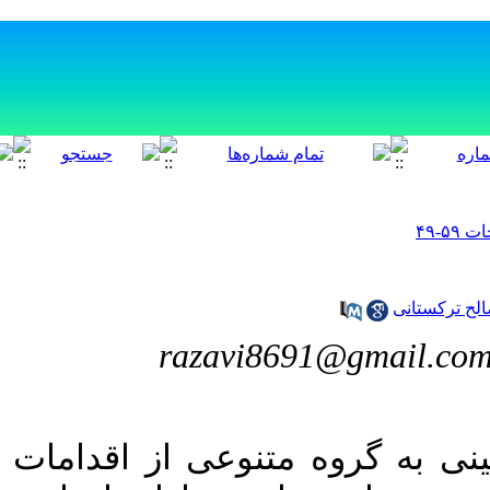
[ English ]
]
Archive
[
برگشت به فهرست نسخه ها
10.29252/ijnv.5.1.49
اق می‌شود که برای