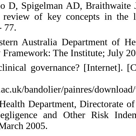
28. Travaglia JF. D
Clinical Governance
Journal. 2011; 16(1)
29. Government of 
Safty and Quality P
30. Starey N. What 
from:
http://www.medicine
31. Scottish Execu
& Finance. Clinic
Scotland: The Instit