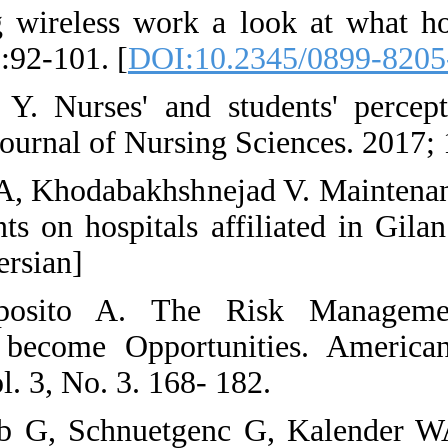
11. Vockley M. Mak
Instrum Technol201
12. Adachi Y, Kiku
practices. Internati
13. Purreza A, Akb
on diagnostic depar
Journal. 2006;5:5-16
14. De Simone S,
Organizations: Thr
Social Science. 2014
15. Nagela M, Sch