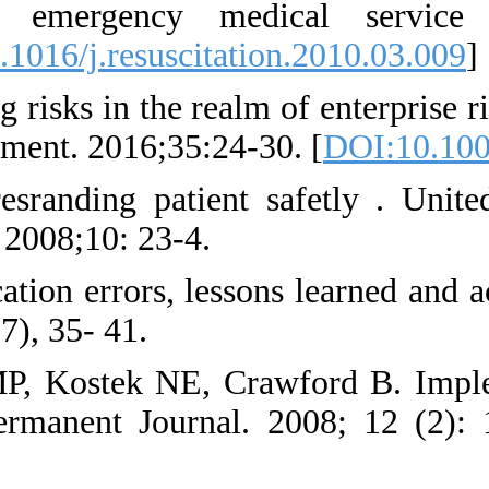
failures in simul
2010;81:882-6. [
DOI
20. Carroll R. Ident
Healthcare Risk Ma
21. Watcher RM. Un
Graw- Hill Componie
22. William N K. Me
safety journal. 2004;
23. Graham S, Clop
medication program
135
]