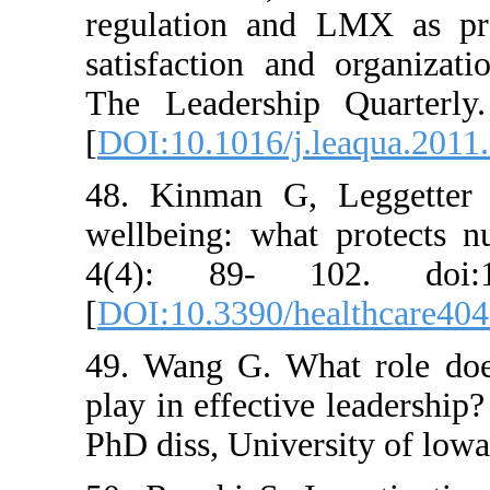
regulation and LMX
satisfaction and or
The Leadership Qu
[
DOI:10.1016/j.leaq
48. Kinman G, Leg
wellbeing: what pro
4(4): 89- 102. d
[
DOI:10.3390/healt
49. Wang G. What r
play in effective le
PhD diss, University