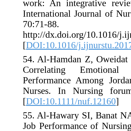
work: An integrativ
International Journ
70:71-88.
http://dx.doi.org/10
[
DOI:10.1016/j.ijnu
54. Al‐Hamdan Z, O
Correlating Emo
Performance Among
Nurses. In Nursi
[
DOI:10.1111/nuf.1
55. Al-Hawary SI, 
Job Performance of 