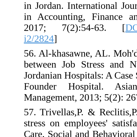
in Jordan. Internat
in Accounting, Fi
2017; 7(2):54-
i2/2824
]
56. Al-khasawne, AL
between Job Stres
Jordanian Hospitals
Founder Hospita
Management, 2013; 
57. Trivellas,P. & R
stress on employees
Care. Social and Be