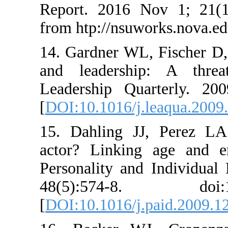
Report. 2016 Nov 
from htp://nsuworks
14. Gardner WL, Fi
and leadership: 
Leadership Quarte
[
DOI:10.1016/j.leaq
15. Dahling JJ, P
actor? Linking age
Personality and Ind
48(5):574-8. do
[
DOI:10.1016/j.pai