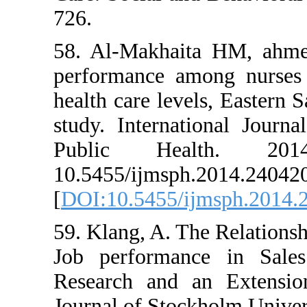
726.
58. Al-Makhaita H
performance among
health care levels, 
study. Internation
Public Health
10.5455/ijmsph.20
[
DOI:10.5455/ijms
59. Klang, A. The R
Job performance i
Research and an E
Journal of Stockholm