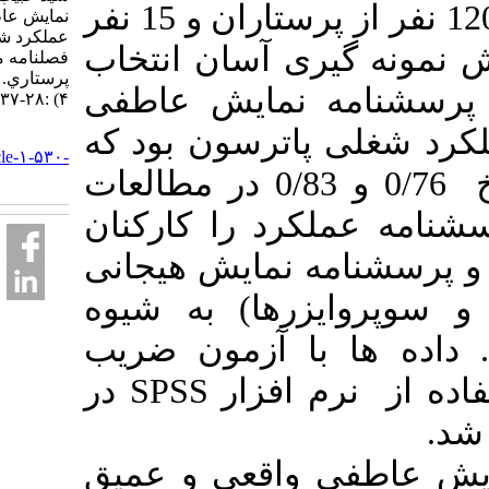
انجام شد. نمونه‌‌ای شامل 120 نفر از پرستاران و 15 نفر
نمایش عاطفی مدیران و
عملکرد شغلی پرستاران.
 گیری آسان انتخاب
فصلنامه مديريت
پرستاري. ۱۳۹۶; ۶ (۳ و
امه نمایش عاطفی
۴) :۲۸-۳۷
ی پاترسون بود که
URL:
http://ijnv.ir/article-۱-۵۳۰-
پایایی آنها با آلفای کرونباخ 0/76 و 0/83 در مطالعات
fa.html
عملکرد را کارکنان
(امه نمایش هیجانی
وایزرها) به شیوه
ها با آزمون ضریب
همبستگی اسپیرمن با استفاده از نرم افزار SPSS در
طفی واقعی و عمیق