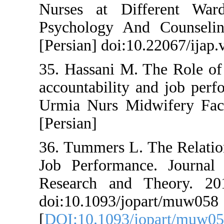
Nurses at Differe
Psychology And Co
[Persian] doi:10.22
35. Hassani M. The 
accountability and 
Urmia Nurs Midwif
[Persian]
36. Tummers L. The
Job Performance. 
Research and The
doi:10.1093/jopart
[
DOI:10.1093/jopa