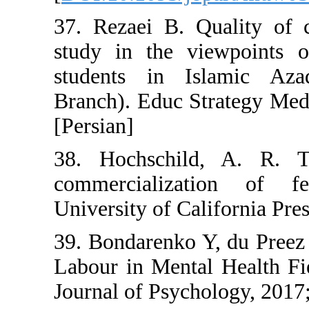
37. Rezaei B. Qual
study in the view
students in Islam
Branch). Educ Strat
[Persian]
38. Hochschild, 
commercializatio
University of Califo
39. Bondarenko Y, 
Labour in Mental H
Journal of Psycholog