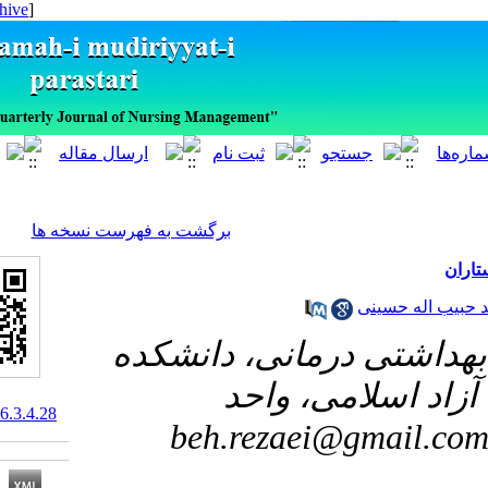
[ English ]
]
Archive
[
برگشت به فهرست نسخه ها
ی
#درمانی، دانشکده
امی، واحد
10.29252/ijnv.6.3.4.28
beh.rezaei@g