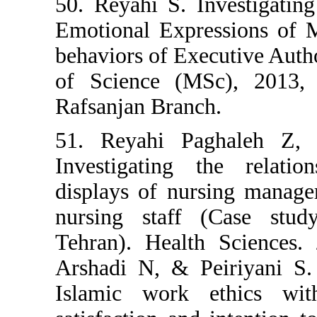
50. Reyahi S. Inves
Emotional Expressi
behaviors of Executi
of Science (MSc),
Rafsanjan Branch.
51. Reyahi Pagha
Investigating the
displays of nursin
nursing staff (Ca
Tehran). Health Sc
Arshadi N, & Peiri
Islamic work eth