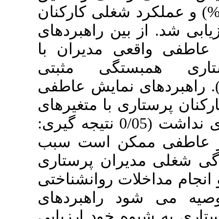
الا (66/7%) و عملکرد شغلی کارکنان
 ارزیابی شد. از بین راهبردهای
اقعی مدیران با
همبستگی مثبتی
داشت(0/203=P=0/020 , r). ش عاطفی
ستاری با متغیرهای
0/
نتیجه گیری:
فی ممکن است سبب
مدیران پرستاری
مداخلات روانشناختی
 شود راهبردهای
شیوه خود ارزیابی