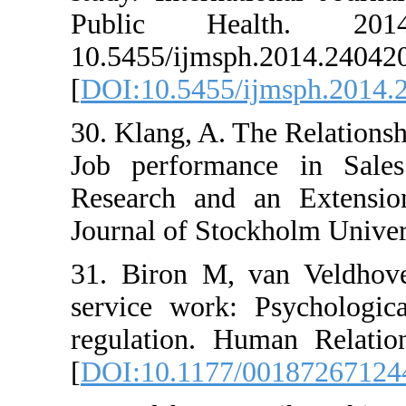
Public Health
10.5455/ijmsph.20
[
DOI:10.5455/ijms
30. Klang, A. The R
Job performance i
Research and an E
Journal of Stockholm
31. Biron M, van 
service work: Psyc
regulation. Human 
[
DOI:10.1177/0018