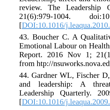
review. The Lead
21(6):979-1004. d
[
DOI:10.1016/j.lea
43. Boucher C. A Q
Emotional Labour on
Report. 2016 Nov 
from htp://nsuworks
44. Gardner WL, Fi
and leadership: 
Leadership Quarte
[
DOI:10.1016/j.leaq