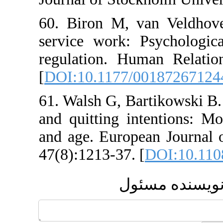
60. Biron M, van 
service work: Psyc
regulation. Human 
[
DOI:10.1177/0018
61. Walsh G, Bartik
and quitting intent
and age. European J
47(8):1213-37. [
DOI
 مسئول