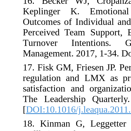
16. Becker WJ, 
Keplinger K. Em
Outcomes of Indivi
Perceived Team Su
Turnover Inten
Management. 2017,
17. Fisk GM, Friese
regulation and LMX
satisfaction and or
The Leadership Qu
[
DOI:10.1016/j.leaq
18. Kinman G, Leg