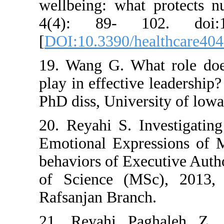
wellbeing: what pro
4(4): 89- 102. d
[
DOI:10.3390/healt
19. Wang G. What r
play in effective le
PhD diss, University
20. Reyahi S. Inves
Emotional Expressi
behaviors of Executi
of Science (MSc),
Rafsanjan Branch.
21. Reyahi Pagha