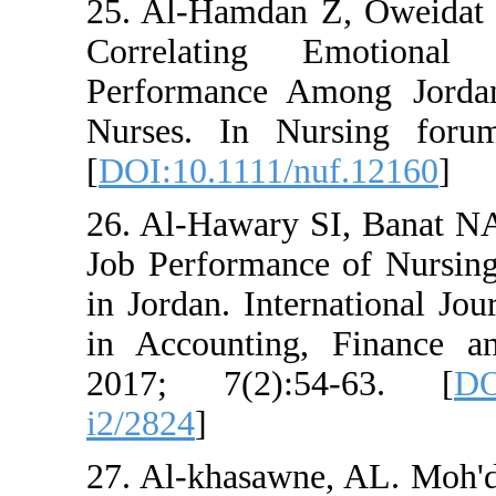
25. Al‐Hamdan Z, O
Correlating Emo
Performance Among
Nurses. In Nursi
[
DOI:10.1111/nuf.1
26. Al-Hawary SI, 
Job Performance of 
in Jordan. Internat
in Accounting, Fi
2017; 7(2):54-
i2/2824
]
27. Al-khasawne, AL