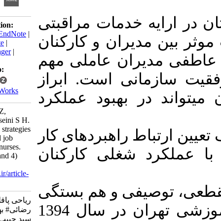
ایه خدمات مراقبتی
Download citation:
BibTeX
|
RIS
|
EndNote
|
 مدیران و کارکنان
Medlars
|
ProCite
|
Reference Manager
|
مدیران عاملی مهم
RefWorks
Send citation to:
زمانی است. ابراز
Mendeley
Zotero
RefWorks
 در بهبود عملکرد
Riahi Paghaleh Z,
Rezaei# B, Hosseini S H.
Emotional work strategies
باط راهبردهای کار
of managers and job
performance of nurses.
رد شغلی کارکنان
ijnv 2018; 6 (3 and 4)
:28-37
URL:
http://ijnv.ir/article-
1-530-fa.html
توصیفی و هم بستگی
ریاحی پاقلعه زهرا،
در یکی از بیمارستانهای آموزشی تهران در سال 1394
رضائی# بهروز، حسینی
سید حبیب اله. راهبردهای