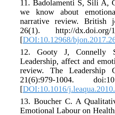
11. Badolamenti S, 
we know about em
narrative review. 
26(1). http://dx.d
[
DOI:10.12968/bjon
12. Gooty J, Con
Leadership, affect a
review. The Lead
21(6):979-1004. d
[
DOI:10.1016/j.lea
13. Boucher C. A Q
Emotional Labour on