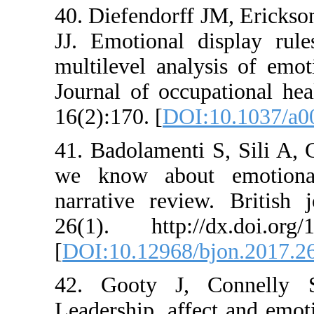
40. Diefendorff JM,
JJ. Emotional dis
multilevel analysis
Journal of occupati
16(2):170. [
DOI:10.
41. Badolamenti S, 
we know about em
narrative review. 
26(1). http://dx.d
[
DOI:10.12968/bjon
42. Gooty J, Con
Leadership, affect a