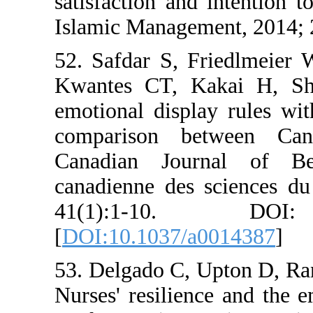
satisfaction and int
Islamic Management,
52. Safdar S, Fri
Kwantes CT, Kakai
emotional display r
comparison betw
Canadian Journal
canadienne des sci
41(1):1-10. 
[
DOI:10.1037/a001
53. Delgado C, Upto
Nurses' resilience 