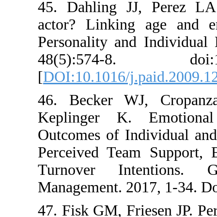
45. Dahling JJ, P
actor? Linking age
Personality and Ind
48(5):574-8. do
[
DOI:10.1016/j.pai
46. Becker WJ, 
Keplinger K. Em
Outcomes of Indivi
Perceived Team Su
Turnover Inten
Management. 2017,
47. Fisk GM, Friese