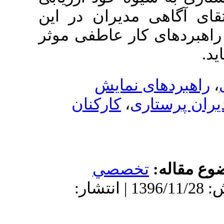
ی مدیران در این
های کار عاطفی موثر
های نمایش
کارکنان
،
ستاری
له
تخصصي
دریافت: 1396/10/26 | پذیرش: 1396/11/28 | انتشار: