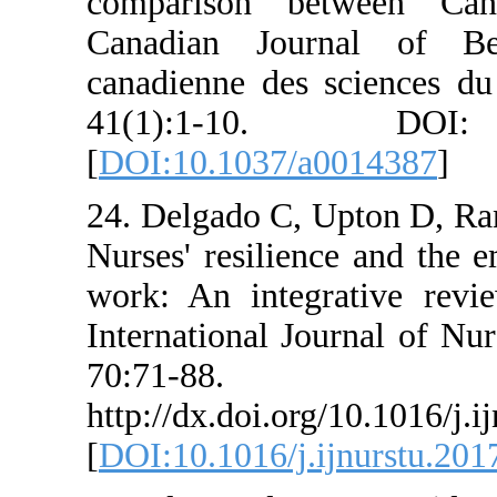
comparison betw
Canadian Journal
canadienne des sci
41(1):1-10. 
[
DOI:10.1037/a001
24. Delgado C, Upto
Nurses' resilience 
work: An integrativ
International Journ
70:71-88.
http://dx.doi.org/10
[
DOI:10.1016/j.ijnu