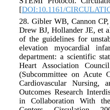
STEMI Protocol. Ci
[
DOI:10.1161/CIR
28. Gibler WB, Can
Drew BJ, Hollander J
of the guidelines f
elevation myocardi
department: a scien
Heart Association 
(Subcommittee on A
Cardiovascular Nu
Outcomes Research 
in Collaboration 
Centers. Circulat