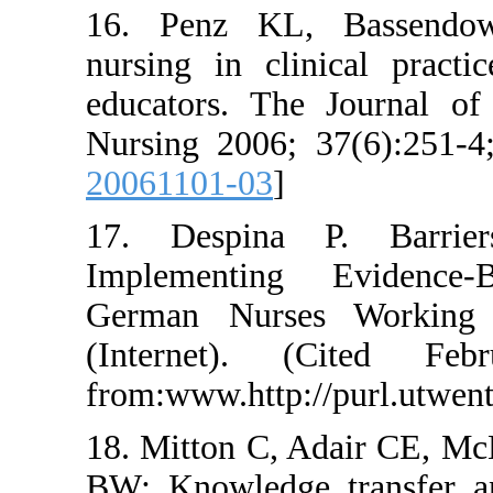
16. Penz KL, Bas
nursing in clinical
educators. The Jou
Nursing 2006; 37(6)
20061101-03
]
17. Despina P. B
Implementing Ev
German Nurses Wo
(Internet). (Cit
from:www.http://purl
18. Mitton C, Adair
BW: Knowledge tra