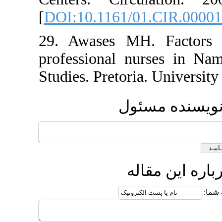
[
DOI:10.1161/01.CI
29. Awases MH. Fa
professional nurses
Studies. Pretoria. Un
ه مسئول
 مقاله