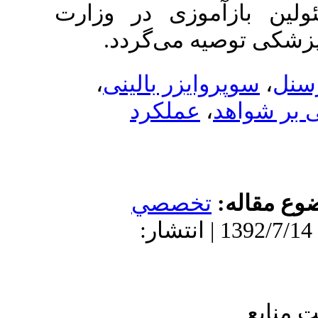
زآموزی در وزارت
توصیه می‌گردد
،
پروایزر بالینی
عملکرد
،
اهد
اله
تخصصي
دریافت: 1391/4/4 | پذیرش: 1392/7/14 | انتشار: