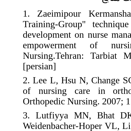
1. Zaeimipour Ker
Training-Group'' t
development on nurs
empowerment of 
Nursing.Tehran: Ta
[persian]
2. Lee L, Hsu N, Ch
of nursing care i
Orthopedic Nursing. 
3. Lutfiyya MN, 
Weidenbacher-Hoper