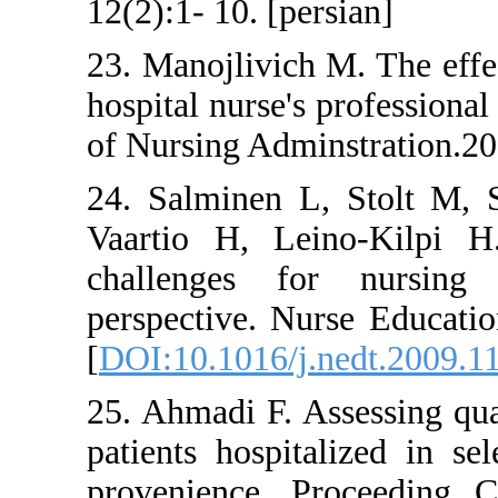
12(2):1- 10. [persian
23. Manojlivich M. T
hospital nurse's prof
of Nursing Adminstr
24. Salminen L, St
Vaartio H, Leino-K
challenges for n
perspective. Nurse 
[
DOI:10.1016/j.nedt
25. Ahmadi F. Assess
patients hospitalize
provenience. Proc