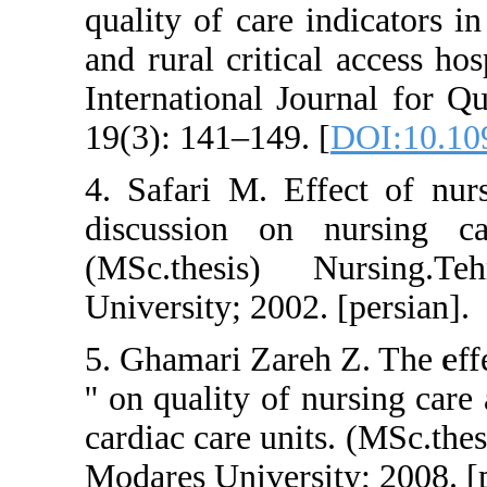
quality of care indic
and rural critical ac
International Journa
19(3): 141–149. [
DO
4. Safari M. Effect
discussion on nur
(MSc.thesis) Nur
University; 2002. [pe
5. Ghamari Zareh Z. T
'' on quality of nursi
cardiac care units. (
Modares University; 