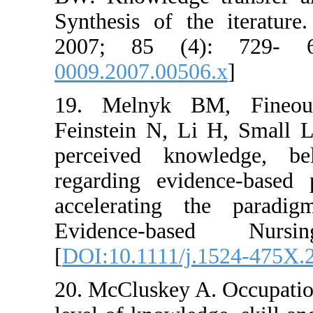
Synthesis of the it
2007; 85 (4): 
0009.2007.00506.x
]
19. Melnyk BM, F
Feinstein N, Li H, 
perceived knowled
regarding evidence-
accelerating the 
Evidence-based 
[
DOI:10.1111/j.152
20. McCluskey A. Occ