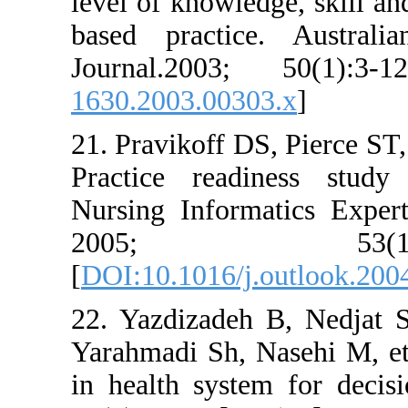
level of knowledge, 
based practice. A
Journal.2003; 50
1630.2003.00303.x
]
21. Pravikoff DS, Pi
Practice readines
Nursing Informatic
2005; 5
[
DOI:10.1016/j.outl
22. Yazdizadeh B, 
Yarahmadi Sh, Nasehi
in health system f