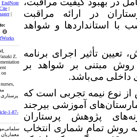
 بهبود کیفیت مراقبت
BibTeX
|
RIS
|
EndNote
|
Medlars
|
ProCite
|
 در ارائه مراقبت
Reference Manager
|
RefWorks
ستانداردها و شواهد
Send citation to:
Mendeley
Zotero
RefWorks
تأثیر اجرای برنامه
Salmani Mud M,
Memarian R, Vanaki Z.
Effect of implementation
بتنی بر شواهد بر
staff development
program based on
 می‌باشد
evidences for
supervisors on nurses,
practice. مدیریت
 نیمه تجربی است که
پرستاری 2012; 1 (3) :9-
18
ارستان‌های آموزشی بیرجند
URL:
http://ijnv.ir/article-1-87-
پژوهش پرستاران
fa.html
تمام شماری انتخاب
سلمانی‌مود مریم،
معماریان ربابه، ونکی