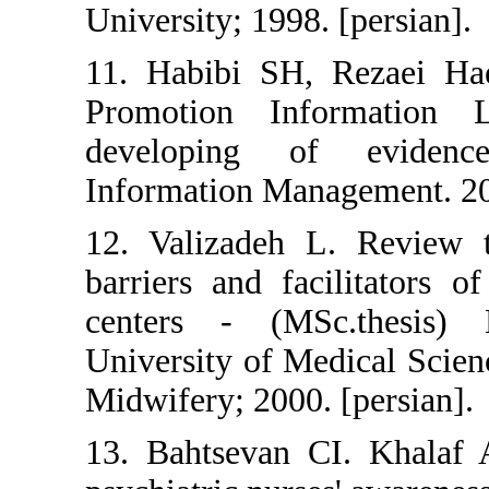
University; 1998. [pe
11. Habibi SH, Rez
Promotion Inform
developing of ev
Information Manageme
12. Valizadeh L. R
barriers and facilit
centers - (MSc.th
University of Medica
Midwifery; 2000. [pe
13. Bahtsevan CI. 