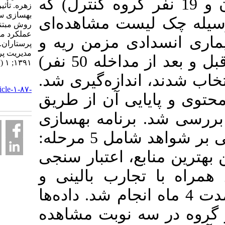
ند (24 نفر گروه آزمون و 19 نفر گروه کنترل) که
زهره. تأثیر اجرای برنامه
بهسازی سوپروایزران با
چک لیست مشاهده‌ای
روش مبتنی بر شواهد بر
عملکرد مراقبتی
انسدادی مزمن ریه و
پرستاران. فصلنامه
مديريت پرستاري.
سکته مغزی (در هر گروه قبل و بعد از مداخله 50 نفر)
۱۳۹۱; ۱ (۳) :۹-۱۸
ند، اندازه‌گیری شد
URL:
http://ijnv.ir/article-۱-۸۷-
 پایایی آن از طریق
fa.html
) . برنامه بهسازی
سوپروایزران به روش مبتنی بر شواهد شامل 5 مرحله:
منابع، اعتبار سنجی
 با تجارب بالینی و
یابی نتایج بود که به مدت 4 ماه انجام شد. داده‌ها
 در سه نوبت مشاهده