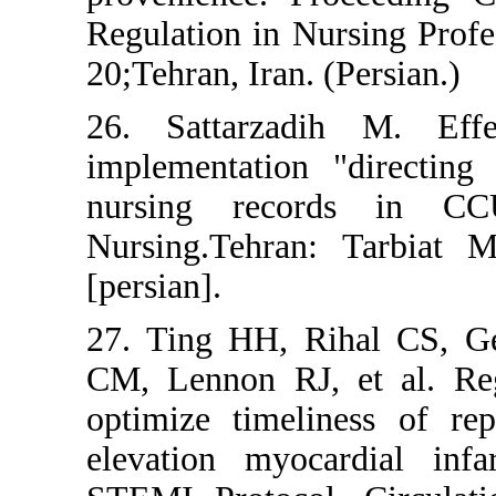
Regulation in Nursi
20;Tehran, Iran. (Per
26. Sattarzadih 
implementation "di
nursing records 
Nursing.Tehran: Ta
[persian].
27. Ting HH, Rihal
CM, Lennon RJ, et 
optimize timelines
elevation myocardi